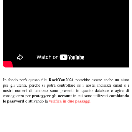
RockYou2021
In fondo però questo file
potrebbe essere anche un aiuto
per gli utenti, perché si potrà controllare se i nostri indirizzi email e i
nostri numeri di telefono sono presenti in questo database e agire di
proteggere gli account
cambiando
conseguenza per
in cui sono utilizzati
le password
verifica in due passaggi
e attivando la
.