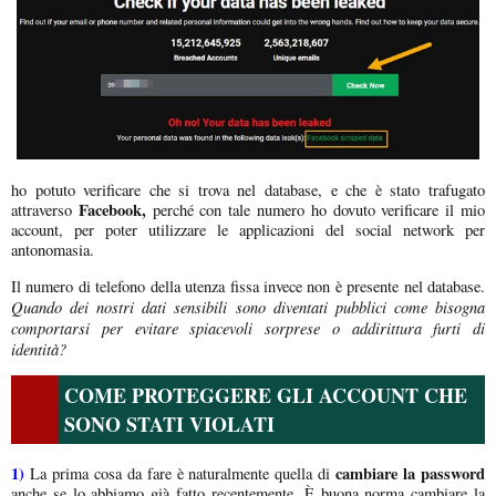
ho potuto verificare che si trova nel database, e che è stato trafugato
Facebook,
attraverso
perché con tale numero ho dovuto verificare il mio
account, per poter utilizzare le applicazioni del social network per
antonomasia.
Il numero di telefono della utenza fissa invece non è presente nel database.
Quando dei nostri dati sensibili sono diventati pubblici come bisogna
comportarsi per evitare spiacevoli sorprese o addirittura furti di
identità?
COME PROTEGGERE GLI ACCOUNT CHE
SONO STATI VIOLATI
1)
cambiare la password
La prima cosa da fare è naturalmente quella di
anche se lo abbiamo già fatto recentemente. È buona norma cambiare la