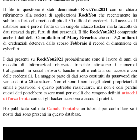
RockYou2021
Il file in questione è stato denominato
con un chiaro
RockYou
riferimento alla società di applicazioni
che recentemente ha
subito un furto cibernetico di più di 30 milioni di credenziali di accesso. Il
database non è però il frutto di un singolo attacco hacker ma la raccolta di
RockYou2021
dati ricavati da più furti di dati personali. Il file
comprende
Compilation of Many Breaches
3,2 miliardi
anche i dati della
che con
Febbraio
di credenziali deteneva dallo scorso
il record di dimensione di
cyberfurti.
RockYou2021
I dati presenti su
probabilmente sono il lavoro di anni di
raccolta di informazioni riservate trapelate attraverso i numerosi
trafugamenti in social network, banche e altre entità a cui accedere con
password
delle credenziali. La maggior parte di dati sono costituiti da
che
6 a 20 caratteri
vanno da
. Non ci sono i nomi degli utenti proprietari di
email e password, e questo potrebbe rassicurarci, ma non è così perché
attacchi
questi dati potrebbero essere usati per quelli che vengono definiti
di forza bruta
con cui gli hacker accedono a account protetti.
Canale Youtube
Ho pubblicato sul mio
un tutorial per controllare se i
nostri dati sono presenti in questo database.