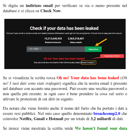
indirizzo email
Si digita un
per verificare se sia o meno presente nel
Check Now
database e si clicca su
.
Oh no! Your data has benn leaked
Oh
Se si visualizza la scritta rossa
(
no! I tuoi dati sono stati trafugati
) significa che la nostra email è presente
nel database con accanto una password. Può essere una vecchia password e
non quella più recente; in ogni caso è bene prendere la cosa sul serio e
attivare le protezioni di cui dirò in seguito.
Da notare che viene fornito anche il nome del furto che ha portato i dati a
breachcomp2.0
essere resi pubblici. Nel mio caso quello denominato
che
Netflix, Gmail e Hotmail
3,2 miliardi
coinvolse
per un totale di
di dati.
We haven’t found your data
Se invece viene mostrata la scritta verde