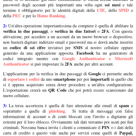
sei mesi
password degli account più importanti una volta ogni
e tale
CIE
SPID
termine è obbligatorio per le identità digitali della
, dello
e
PEC
Home Banking
della
e per lo
.
2)
Un'altra operazione importantissima da compiere è quella di abilitare la
verifica in due passaggi
verifica in due fattori
2FA
, o
o
. Con questa
attivazione, per accedere a un account da un nuovo browser o dispositivo,
non basterà digitare indirizzo email e password ma si dovrà anche inserire
codice di sei cifre
SMS
un
inviatoci per
al nostro cellulare oppure
Facebook
generato da una applicazione apposita.
ha un generatore di
Google Authenticator e Microsoft
codici integrato mentre con
Authenticator
2FA
si può impostare la
anche per altri account.
Google
L'applicazione per la verifica in due passaggi di
ci permette anche
esportare i codici
smartphone
importarli
di
da uno
per poi
in quello che
si è appena acquistato senza dover procedere a un'altra configurazione.
QR Code
L'esportazione creerà un
che poi potrà essere scansionato dal
nuovo cellulare.
3)
spam
La terza accortezza è quella di fare attenzione alle email di
e
phishing
soprattutto a quelle di
. Si tratta di messaggi con false
informazioni di account o di conti bloccati con l'invito a digitarne gli
estremi per il loro sblocco. Ovviamente tali dati verranno poi usati per fini
PIN
criminali. Nessuna banca invita i clienti a comunicare il
o i dati della
Paypal,
carta di credito e questo vale anche per servizi come quelli di