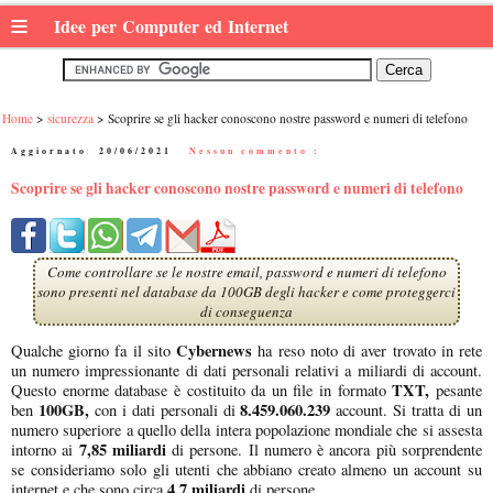
≡
Idee per Computer ed Internet
Home
sicurezza
Scoprire se gli hacker conoscono nostre password e numeri di telefono
Aggiornato:
20/06/2021
|
Nessun commento :
Scoprire se gli hacker conoscono nostre password e numeri di telefono
Come controllare se le nostre email, password e numeri di telefono
sono presenti nel database da 100GB degli hacker e come proteggerci
di conseguenza
Cybernews
Qualche giorno fa il sito
ha reso noto di aver trovato in rete
un numero impressionante di dati personali relativi a miliardi di account.
TXT,
Questo enorme database è costituito da un file in formato
pesante
100GB,
8.459.060.239
ben
con i dati personali di
account. Si tratta di un
numero superiore a quello della intera popolazione mondiale che si assesta
7,85 miliardi
intorno ai
di persone. Il numero è ancora più sorprendente
se consideriamo solo gli utenti che abbiano creato almeno un account su
4,7 miliardi
internet e che sono circa
di persone.