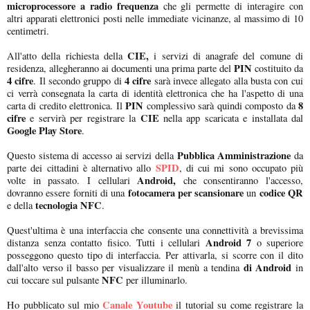
microprocessore a radio frequenza
che gli permette di interagire con
altri apparati elettronici posti nelle immediate vicinanze, al massimo di 10
centimetri.
CIE,
All'atto della richiesta della
i servizi di anagrafe del comune di
PIN
residenza, allegheranno ai documenti una prima parte del
costituito da
4 cifre
4 cifre
. Il secondo gruppo di
sarà invece allegato alla busta con cui
ci verrà consegnata la carta di identità elettronica che ha l'aspetto di una
PIN
8
carta di credito elettronica. Il
complessivo sarà quindi composto da
cifre
CIE
e servirà per registrare la
nella app scaricata e installata dal
Google Play Store
.
Pubblica Amministrazione
Questo sistema di accesso ai servizi della
da
SPID
parte dei cittadini è alternativo allo
, di cui mi sono occupato più
Android,
volte in passato. I cellulari
che consentiranno l'accesso,
fotocamera per scansionare
codice QR
dovranno essere forniti di una
un
tecnologia NFC
e della
.
Quest'ultima è una interfaccia che consente una connettività a brevissima
Android 7
distanza senza contatto fisico. Tutti i cellulari
o superiore
posseggono questo tipo di interfaccia. Per attivarla, si scorre con il dito
di Android
dall'alto verso il basso per visualizzare il menù a tendina
in
NFC
cui toccare sul pulsante
per illuminarlo.
Canale Youtube
Ho pubblicato sul mio
il tutorial su come registrare la