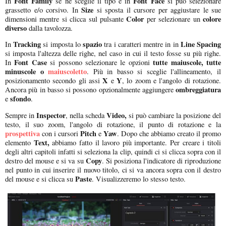
Font Family
Font Face
In
se ne sceglie il tipo e in
si può selezionare
Size
grassetto e/o corsivo. In
si sposta il cursore per aggiustare le sue
Color
colore
dimensioni mentre si clicca sul pulsante
per selezionare un
diverso
dalla tavolozza.
Tracking
spazio
Line Spacing
In
si imposta lo
tra i caratteri mentre in in
si imposta l'altezza delle righe, nel caso in cui il testo fosse su più righe.
Font Case
tutte maiuscole, tutte
In
si possono selezionare le opzioni
minuscole o
maiuscoletto
. Più in basso si sceglie l'allineamento, il
X
Y
posizionamento secondo gli assi
e
, lo zoom e l'angolo di rotazione.
ombreggiatura
Ancora più in basso si possono opzionalmente aggiungere
sfondo
e
.
Inspector
Video,
Sempre in
, nella scheda
si può cambiare la posizione del
testo, il suo zoom, l'angolo di rotazione, il punto di rotazione e la
prospettiva
Pitch
Yaw
con i cursori
e
. Dopo che abbiamo creato il promo
Text,
elemento
abbiamo fatto il lavoro più importante. Per creare i titoli
degli altri capitoli infatti si seleziona la clip, quindi ci si clicca sopra con il
Copy
destro del mouse e si va su
. Si posiziona l'indicatore di riproduzione
nel punto in cui inserire il nuovo titolo, ci si va ancora sopra con il destro
Paste
del mouse e si clicca su
. Visualizzeremo lo stesso testo.