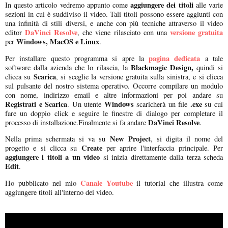
aggiungere dei titoli
In questo articolo vedremo appunto come
alle varie
sezioni in cui è suddiviso il video. Tali titoli possono essere aggiunti con
una infinità di stili diversi, e anche con più tecniche attraverso il video
DaVinci Resolve
versione gratuita
editor
, che viene rilasciato con una
Windows, MacOS e Linux
per
.
pagina dedicata
Per installare questo programma si apre la
a tale
Blackmagic Design,
software dalla azienda che lo rilascia, la
quindi si
Scarica
clicca su
, si sceglie la versione gratuita sulla sinistra, e si clicca
sul pulsante del nostro sistema operativo. Occorre compilare un modulo
con nome, indirizzo email e altre informazioni per poi andare su
Registrati e Scarica
Windows
.exe
. Un utente
scaricherà un file
su cui
fare un doppio click e seguire le finestre di dialogo per completare il
DaVinci Resolve
processo di installazione.Finalmente si fa andare
.
New Project
Nella prima schermata si va su
, si digita il nome del
Create
progetto e si clicca su
per aprire l'interfaccia principale. Per
aggiungere i titoli a un video
si inizia direttamente dalla terza scheda
Edit
.
Canale Youtube
Ho pubblicato nel mio
il tutorial che illustra come
aggiungere titoli all'interno dei video.