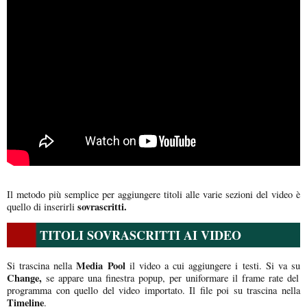
Il metodo più semplice per aggiungere titoli alle varie sezioni del video è
sovrascritti.
quello di inserirli
TITOLI SOVRASCRITTI AI VIDEO
Media Pool
Si trascina nella
il video a cui aggiungere i testi. Si va su
Change,
se appare una finestra popup, per uniformare il frame rate del
programma con quello del video importato. Il file poi su trascina nella
Timeline
.