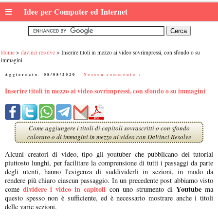
≡
Idee per Computer ed Internet
Home
davinci resolve
Inserire titoli in mezzo ai video sovrimpressi, con sfondo o su
immagini
Aggiornato:
08/08/2020
|
Nessun commento :
Inserire titoli in mezzo ai video sovrimpressi, con sfondo o su immagini
Come aggiungere i titoli di capitoli sovrascritti o con sfondo
colorato o di immagini in mezzo ai video con DaVinci Resolve
Alcuni creatori di video, tipo gli youtuber che pubblicano dei tutorial
piuttosto lunghi, per facilitare la comprensione di tutti i passaggi da parte
degli utenti, hanno l'esigenza di suddividerli in sezioni, in modo da
rendere più chiaro ciascun passaggio. In un precedente post abbiamo visto
dividere i video in capitoli
Youtube
come
con uno strumento di
ma
questo spesso non è sufficiente, ed è necessario mostrare anche i titoli
delle varie sezioni.