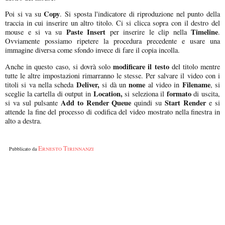
Copy
Poi si va su
. Si sposta l'indicatore di riproduzione nel punto della
traccia in cui inserire un altro titolo. Ci si clicca sopra con il destro del
Paste Insert
Timeline
mouse e si va su
per inserire le clip nella
.
Ovviamente possiamo ripetere la procedura precedente e usare una
immagine diversa come sfondo invece di fare il copia incolla.
modificare il testo
Anche in questo caso, si dovrà solo
del titolo mentre
tutte le altre impostazioni rimarranno le stesse. Per salvare il video con i
Deliver,
nome
Filename
titoli si va nella scheda
si dà un
al video in
, si
Location,
formato
sceglie la cartella di output in
si seleziona il
di uscita,
Add to Render Queue
Start Render
si va sul pulsante
quindi su
e si
attende la fine del processo di codifica del video mostrato nella finestra in
alto a destra.
Ernesto Tirinnanzi
Pubblicato da