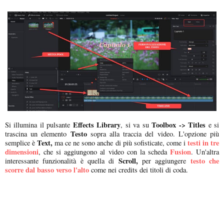
Effects Library
Toolbox -> Titles
Si illumina il pulsante
, si va su
e si
Testo
trascina un elemento
sopra alla traccia del video. L'opzione più
Text,
testi in tre
semplice è
ma ce ne sono anche di più sofisticate, come i
dimensioni
Fusion
, che si aggiungono al video con la scheda
. Un'altra
Scroll,
testo che
interessante funzionalità è quella di
per aggiungere
scorre dal basso verso l'alto
come nei credits dei titoli di coda.