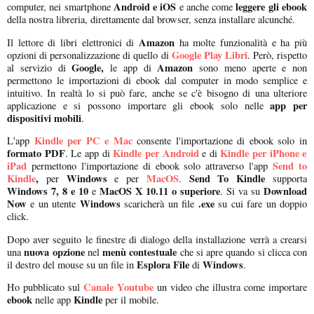
Android e iOS
leggere gli ebook
computer, nei smartphone
e anche come
della nostra libreria, direttamente dal browser, senza installare alcunché.
Amazon
Il lettore di libri elettronici di
ha molte funzionalità e ha più
Google Play Libri
opzioni di personalizzazione di quello di
. Però, rispetto
Google,
Amazon
al servizio di
le app di
sono meno aperte e non
permettono le importazioni di ebook dal computer in modo semplice e
intuitivo. In realtà lo si può fare, anche se c'è bisogno di una ulteriore
app per
applicazione e si possono importare gli ebook solo nelle
dispositivi mobili
.
Kindle per PC e Mac
L'app
consente l'importazione di ebook solo in
formato PDF
Kindle per Android
Kindle per iPhone e
. Le app di
e di
iPad
Send to
permettono l'importazione di ebook solo attraverso l'app
Kindle
,
Windows
MacOS
Send To Kindle
per
e per
.
supporta
Windows 7, 8 e 10
MacOS X 10.11 o superiore
Download
e
. Si va su
Now
Windows
.exe
e un utente
scaricherà un file
su cui fare un doppio
click.
Dopo aver seguito le finestre di dialogo della installazione verrà a crearsi
nuova opzione
menù contestuale
una
nel
che si apre quando si clicca con
Esplora File
Windows
il destro del mouse su un file in
di
.
Canale Youtube
Ho pubblicato sul
un video che illustra come importare
ebook
Kindle
nelle app
per il mobile.