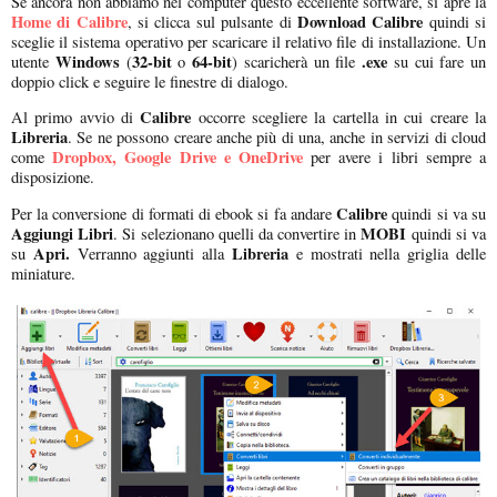
Se ancora non abbiamo nel computer questo eccellente software, si apre la
Home di Calibre
Download Calibre
, si clicca sul pulsante di
quindi si
sceglie il sistema operativo per scaricare il relativo file di installazione. Un
Windows
32-bit
64-bit
.exe
utente
(
o
) scaricherà un file
su cui fare un
doppio click e seguire le finestre di dialogo.
Calibre
Al primo avvio di
occorre scegliere la cartella in cui creare la
Libreria
. Se ne possono creare anche più di una, anche in servizi di cloud
Dropbox, Google Drive e OneDrive
come
per avere i libri sempre a
disposizione.
Calibre
Per la conversione di formati di ebook si fa andare
quindi si va su
Aggiungi Libri
MOBI
. Si selezionano quelli da convertire in
quindi si va
Apri.
Libreria
su
Verranno aggiunti alla
e mostrati nella griglia delle
miniature.