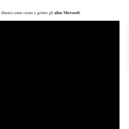
alias Microsoft
e illustra come creare e gestire gli
.