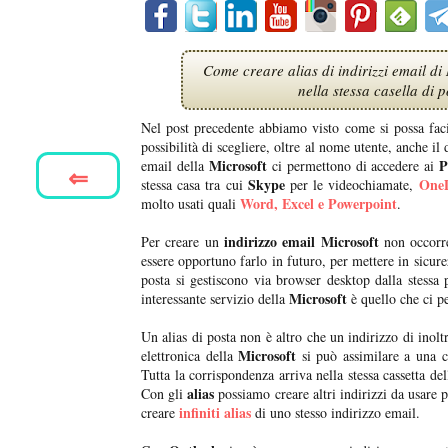
Come creare alias di indirizzi email di
nella stessa casella di 
Nel post precedente abbiamo visto come si possa fac
possibilità di scegliere, oltre al nome utente, anche il
Microsoft
P
email della
ci permettono di accedere ai
⇐
Skype
OneD
stessa casa tra cui
per le videochiamate,
Word, Excel e Powerpoint
molto usati quali
.
indirizzo email Microsoft
Per creare un
non occorre
essere opportuno farlo in futuro, per mettere in sicure
posta si gestiscono via browser desktop dalla stessa
Microsoft
interessante servizio della
è quello che ci p
Un alias di posta non è altro che un indirizzo di inol
Microsoft
elettronica della
si può assimilare a una c
Tutta la corrispondenza arriva nella stessa cassetta del
alias
Con gli
possiamo creare altri indirizzi da usare 
infiniti alias
creare
di uno stesso indirizzo email.