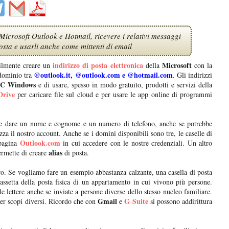
 Microsoft Outlook e Hotmail, ricevere i relativi messaggi
posta e usarli anche come mittenti di email
indirizzo di posta elettronica
Microsoft
ilmente creare un
della
con la
@outlook.it, @outlook.com e @hotmail.com
 dominio tra
. Gli indirizzi
C Windows
e di usare, spesso in modo gratuito, prodotti e servizi della
rive
per caricare file sul cloud e per usare le app online di programmi
 dare un nome e cognome e un numero di telefono, anche se potrebbe
zza il nostro account. Anche se i domini disponibili sono tre, le caselle di
Outlook.com
 pagina
in cui accedere con le nostre credenziali. Un altro
alias
ermette di creare
di posta.
tro. Se vogliamo fare un esempio abbastanza calzante, una casella di posta
assetta della posta fisica di un appartamento in cui vivono più persone.
le lettere anche se inviate a persone diverse dello stesso nucleo familiare.
Gmail
G Suite
per scopi diversi. Ricordo che con
e
si possono addirittura