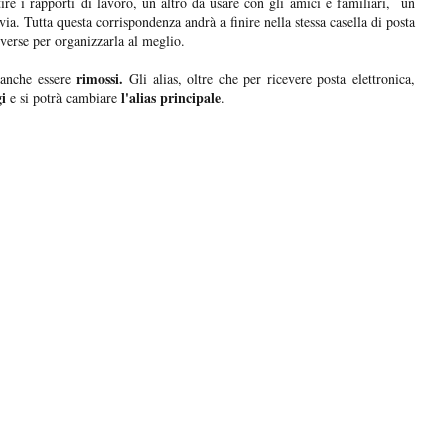
tire i rapporti di lavoro, un altro da usare con gli amici e familiari, un
ì via. Tutta questa corrispondenza andrà a finire nella stessa casella di posta
diverse per organizzarla al meglio.
rimossi.
anche essere
Gli alias, oltre che per ricevere posta elettronica,
i
l'alias principale
e si potrà cambiare
.