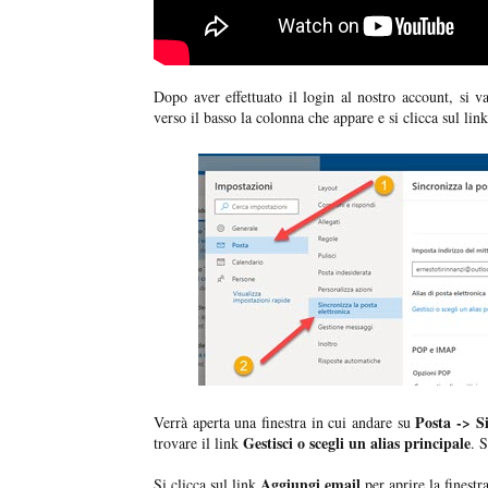
Dopo aver effettuato il login al nostro account, si va
verso il basso la colonna che appare e si clicca sul link
Posta -> Si
Verrà aperta una finestra in cui andare su
Gestisci o scegli un alias principale
trovare il link
. S
Aggiungi email
Si clicca sul link
per aprire la finestr