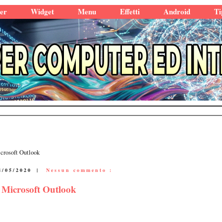
er
Widget
Menu
Effetti
Android
Ti
icrosoft Outlook
8/05/2020
|
Nessun commento :
a Microsoft Outlook