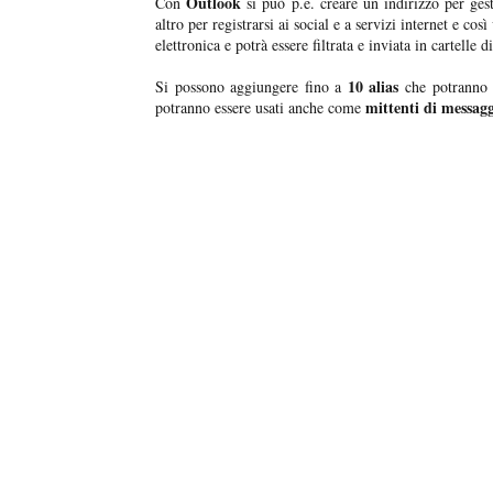
Outlook
Con
si può p.e. creare un indirizzo per ges
altro per registrarsi ai social e a servizi internet e cos
elettronica e potrà essere filtrata e inviata in cartelle 
10 alias
Si possono aggiungere fino a
che potranno 
mittenti di messagg
potranno essere usati anche come