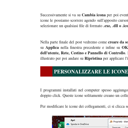
Cambia icona
Successivamente si va su
per poi eventu
icone le possiamo scorrere agendo sull'apposito cursor
.exe, .dll o .ic
selezionare un qualsiasi file di formato
creare da so
Nella parte finale del post vedremo come
Applica
OK
su
nella finestra precedente e infine su
dell'utente, Rete, Cestino e Pannello di Controllo
.
Ripristina
illustrato per poi andare su
per applicare l'
PERSONALIZZARE LE ICON
I programmi installati nel computer spesso aggiung
doppio click. Queste icone solitamente creano un colle
Per modificare le icone dei collegamenti, ci si clicca 