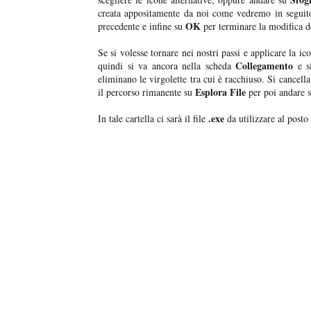
creata appositamente da noi come vedremo in seguit
OK
precedente e infine su
per terminare la modifica d
Se si volesse tornare nei nostri passi e applicare la ic
Collegamento
quindi si va ancora nella scheda
e s
eliminano le virgolette tra cui è racchiuso. Si cancell
Esplora File
il percorso rimanente su
per poi andare 
.exe
In tale cartella ci sarà il file
da utilizzare al posto