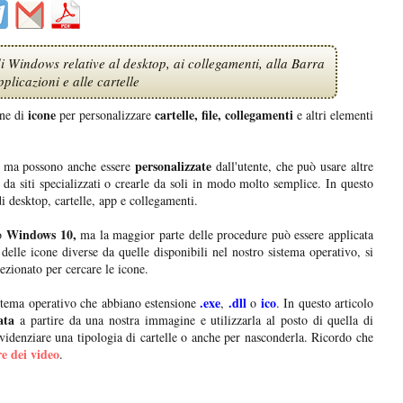
i Windows relative al desktop, ai collegamenti, alla Barra
pplicazioni e alle cartelle
icone
cartelle, file, collegamenti
ne di
per personalizzare
e altri elementi
personalizzate
o, ma possono anche essere
dall'utente, che può usare altre
e da siti specializzati o crearle da soli in modo molto semplice. In questo
i desktop, cartelle, app e collegamenti.
Windows 10,
vo
ma la maggior parte delle procedure può essere applicata
 delle icone diverse da quelle disponibili nel nostro sistema operativo, si
ezionato per cercare le icone.
.exe
.dll
ico
istema operativo che abbiano estensione
,
o
. In questo articolo
ata
a partire da una nostra immagine e utilizzarla al posto di quella di
videnziare una tipologia di cartelle o anche per nasconderla. Ricordo che
e dei video
.