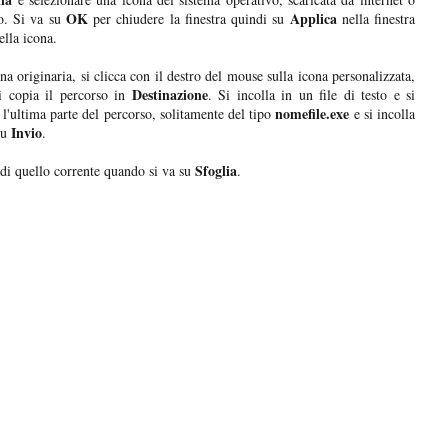
OK
Applica
o. Si va su
per chiudere la finestra quindi su
nella finestra
ella icona.
ona originaria, si clicca con il destro del mouse sulla icona personalizzata,
Destinazione
i copia il percorso in
. Si incolla in un file di testo e si
nomefile.exe
a l'ultima parte del percorso, solitamente del tipo
e si incolla
Invio
su
.
Sfoglia
 di quello corrente quando si va su
.