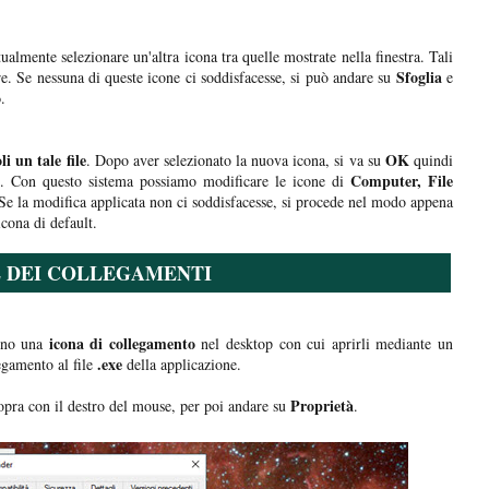
almente selezionare un'altra icona tra quelle mostrate nella finestra. Tali
Sfoglia
e. Se nessuna di queste icone ci soddisfacesse, si può andare su
e
o
.
li un tale file
OK
. Dopo aver selezionato la nuova icona, si va su
quindi
Computer, File
. Con questo sistema possiamo modificare le icone di
 Se la modifica applicata non ci soddisfacesse, si procede nel modo appena
icona di default.
E DEI COLLEGAMENTI
icona di collegamento
ono una
nel desktop con cui aprirli mediante un
.exe
gamento al file
della applicazione.
Proprietà
sopra con il destro del mouse, per poi andare su
.