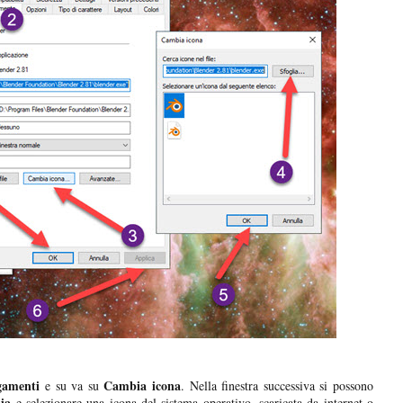
gamenti
Cambia icona
e su va su
. Nella finestra successiva si possono
lia
e selezionare una icona del sistema operativo, scaricata da internet o