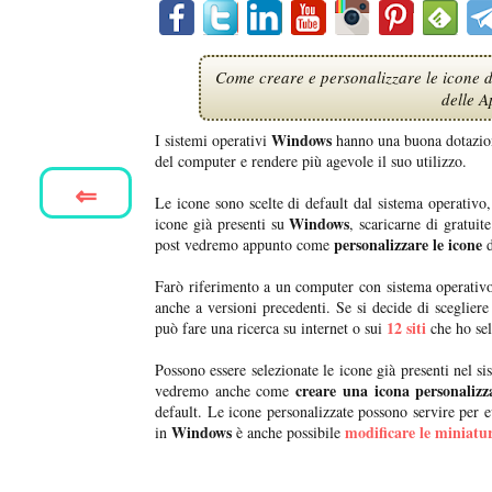
Come creare e personalizzare le icone d
delle A
Windows
I sistemi operativi
hanno una buona dotazio
del computer e rendere più agevole il suo utilizzo.
⇐
Le icone sono scelte di default dal sistema operativ
Windows
icone già presenti su
, scaricarne di gratuit
personalizzare le icone
post vedremo appunto come
d
Farò riferimento a un computer con sistema operati
anche a versioni precedenti. Se si decide di scegliere
12 siti
può fare una ricerca su internet o sui
che ho sel
Possono essere selezionate le icone già presenti nel s
creare una icona personalizz
vedremo anche come
default. Le icone personalizzate possono servire per e
Windows
modificare le miniatur
in
è anche possibile