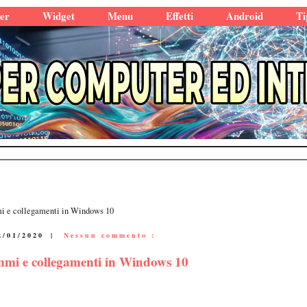
er
Widget
Menu
Effetti
Android
Ti
mi e collegamenti in Windows 10
2/01/2020
|
Nessun commento :
ammi e collegamenti in Windows 10