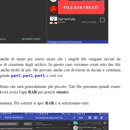
anche di meno per essere sicuri che i singoli file vengano inviati da
sso di creazione degli archivi. In questo caso verranno creati solo due file
anche molti di più. Ho provato anche con divisioni in decine e centinaia
part1, part2, part3
,
ginale
e così via.
'ultimo che sarà generalmente più piccolo. Tali file potranno quindi essere
RAR
riunire
 dovrà avere l'app
per poterli
.
RAR
monima. Per estrarli si apre
e si selezionano tutti.