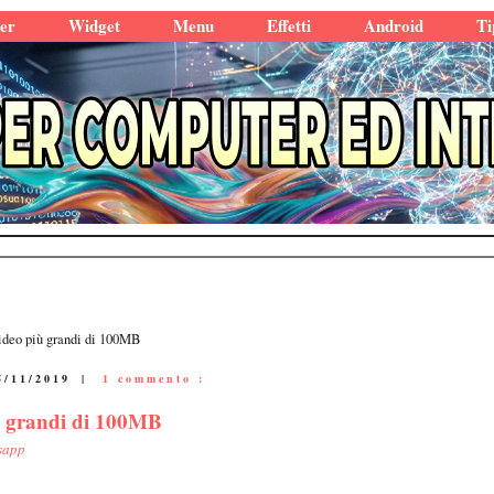
er
Widget
Menu
Effetti
Android
Ti
deo più grandi di 100MB
5/11/2019
|
1 commento :
ù grandi di 100MB
sapp