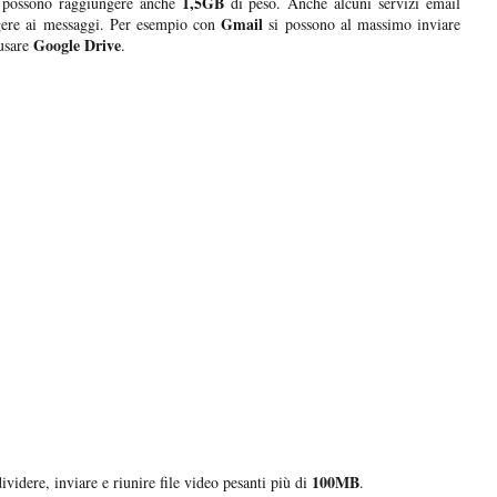
1,5GB
e possono raggiungere anche
di peso. Anche alcuni servizi email
Gmail
ere ai messaggi. Per esempio con
si possono al massimo inviare
Google Drive
 usare
.
100MB
ividere, inviare e riunire file video pesanti più di
.