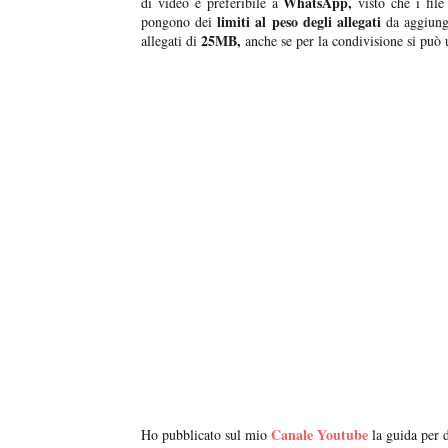
WhatsApp,
di video è preferibile a
visto che i fil
limiti al peso degli allegati
pongono dei
da aggiung
25MB,
allegati di
anche se per la condivisione si può
Canale Youtube
Ho pubblicato sul mio
la guida per d