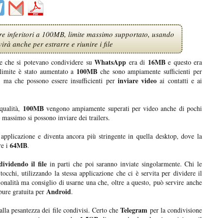
re inferitori a 100MB, limite massimo supportato, usando
rà anche per estrarre e riunire i file
WhatsApp
16MB
le che si potevano condividere su
era di
e questo era
100MB
 limite è stato aumentato a
che sono ampiamente sufficienti per
inviare video
 ma che possono essere insufficienti per
ai contatti e ai
100MB
qualità,
vengono ampiamente superati per video anche di pochi
l massimo si possono inviare dei trailers.
 applicazione e diventa ancora più stringente in quella desktop, dove la
64MB
e i
.
dividendo il file
in parti che poi saranno inviate singolarmente. Chi le
occhi, utilizzando la stessa applicazione che ci è servita per dividere il
onalità ma consiglio di usarne una che, oltre a questo, può servire anche
Android
 pure gratuita per
.
Telegram
alla pesantezza dei file condivisi. Certo che
per la condivisione