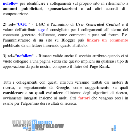
nofollow
per identificare i collegamenti sul proprio sito in riferimento a
annunci pubblicitari, sponsorizzazioni
o ad altri accordi di
compensazione.
2) rel="
UGC
"
UGC
User Generated Content
-
è l'acronimo di
e il
ugc
valore dell'attributo
è consigliato per i collegamenti all'interno del
contenuto generato dall'utente, come commenti e post sul forum. P.e.
Blogger
linkare un commento
l'amministratore di un sito su
può
pubblicato da un lettore inserendo questo attributo.
3) rel="
nofollow
"
- Rimane valido anche il vecchio attributo quando ci si
vuole collegare a una pagina senza che questo implichi un qualsiasi tipo di
Page Rank
approvazione da parte nostra, compreso il fluire del
.
Tutti i collegamenti con questi attributi verranno trattati dai motori di
Google
suggerimento
ricerca, e segnatamente da
, come
su quali
considerare e su quali escludere
all'interno degli algoritmi di ricerca,
fattori
ovviamente integrati insieme ai molti altri
che vengono presi in
esame per l'algoritmo dei risultati di ricerca.