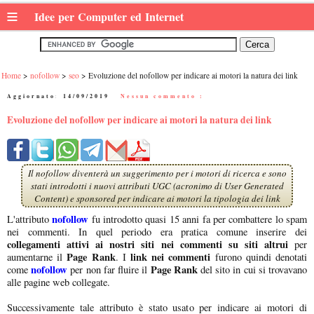
≡
Idee per Computer ed Internet
Home
nofollow
seo
Evoluzione del nofollow per indicare ai motori la natura dei link
Aggiornato:
14/09/2019
|
Nessun commento :
Evoluzione del nofollow per indicare ai motori la natura dei link
Il nofollow diventerà un suggerimento per i motori di ricerca e sono
stati introdotti i nuovi attributi UGC (acronimo di User Generated
Content) e sponsored per indicare ai motori la tipologia dei link
nofollow
L'attributo
fu introdotto quasi 15 anni fa per combattere lo spam
nei commenti. In quel periodo era pratica comune inserire dei
collegamenti attivi ai nostri siti nei commenti su siti altrui
per
Page Rank
link nei commenti
aumentarne il
. I
furono quindi denotati
nofollow
Page Rank
come
per non far fluire il
del sito in cui si trovavano
alle pagine web collegate.
Successivamente tale attributo è stato usato per indicare ai motori di