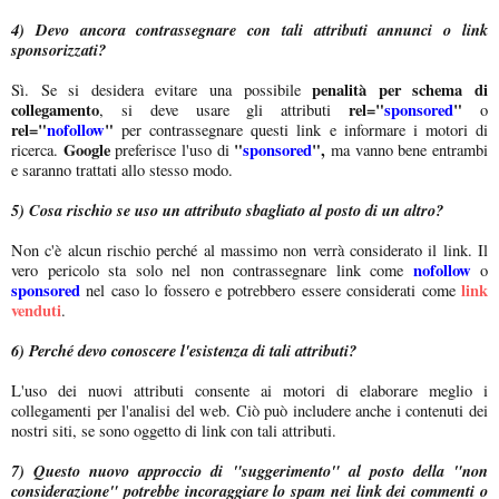
4) Devo ancora contrassegnare con tali attributi annunci o link
sponsorizzati?
penalità per schema di
Sì. Se si desidera evitare una possibile
collegamento
rel="
sponsored
"
, si deve usare gli attributi
o
rel="
nofollow
"
per contrassegnare questi link e informare i motori di
Google
"
sponsored
",
ricerca.
preferisce l'uso di
ma vanno bene entrambi
e saranno trattati allo stesso modo.
5) Cosa rischio se uso un attributo sbagliato al posto di un altro?
Non c'è alcun rischio perché al massimo non verrà considerato il link. Il
nofollow
vero pericolo sta solo nel non contrassegnare link come
o
sponsored
link
nel caso lo fossero e potrebbero essere considerati come
venduti
.
6) Perché devo conoscere l'esistenza di tali attributi?
L'uso dei nuovi attributi consente ai motori di elaborare meglio i
collegamenti per l'analisi del web. Ciò può includere anche i contenuti dei
nostri siti, se sono oggetto di link con tali attributi.
7) Questo nuovo approccio di "suggerimento" al posto della "non
considerazione" potrebbe incoraggiare lo spam nei link dei commenti o