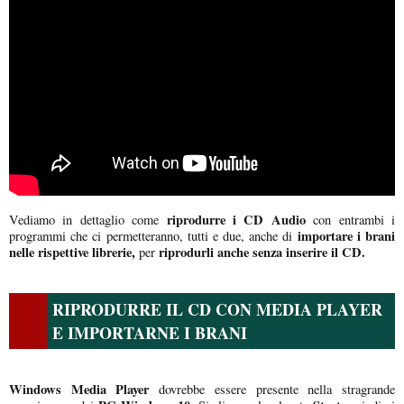
riprodurre i CD Audio
Vediamo in dettaglio come
con entrambi i
importare i brani
programmi che ci permetteranno, tutti e due, anche di
nelle rispettive librerie,
riprodurli anche senza inserire il CD.
per
RIPRODURRE IL CD CON MEDIA PLAYER
E IMPORTARNE I BRANI
Windows Media Player
dovrebbe essere presente nella stragrande