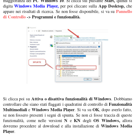
PC Windows 10
Start,
maggioranza dei
. Si clicca sul pulsante
quindi si
Windows Media Player,
App Desktop,
digita
per poi cliccare sulla
che
Pannello
appare nei risultati di ricerca. Se non fosse disponibile, si va su
di Controllo
-> Programmi e funzionalità.
Attiva o disattiva funzionalità di Windows
Si clicca poi su
. Dobbiamo
Funzionalità
controllare che siano stati flaggati i quadratini di controllo di
Multimediali
Windows Media Player
OK
e
. Si va su
, dopo averlo fatto,
se non fossero presenti i segni di spunta. Se non ci fosse traccia di queste
N
KN
OS Windows,
funzionalità, come nelle versioni
e
degli
allora
Windows Media
dovremo procedere al download e alla installazione di
Player
.