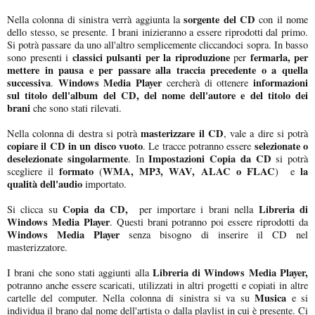
sorgente del CD
Nella colonna di sinistra verrà aggiunta la
con il nome
dello stesso, se presente. I brani inizieranno a essere riprodotti dal primo.
Si potrà passare da uno all'altro semplicemente cliccandoci sopra. In basso
classici pulsanti per la riproduzione
fermarla, per
sono presenti i
per
mettere in pausa e per passare alla traccia precedente o a quella
successiva
Windows
Media Player
informazioni
.
cercherà di ottenere
sul titolo dell'album del CD, del nome dell'autore e del titolo dei
brani
che sono stati rilevati.
masterizzare il CD
Nella colonna di destra si potrà
, vale a dire si potrà
copiare il CD in un disco vuoto
selezionate o
. Le tracce potranno essere
deselezionate singolarmente
Impostazioni Copia da CD
. In
si potrà
formato
WMA, MP3, WAV, ALAC o FLAC
la
scegliere il
(
) e
qualità dell'audio
importato.
Copia da CD,
Libreria di
Si clicca su
per importare i brani nella
Windows Media Player
. Questi brani potranno poi essere riprodotti da
Windows Media Player
senza bisogno di inserire il CD nel
masterizzatore.
Libreria di Windows Media Player,
I brani che sono stati aggiunti alla
potranno anche essere scaricati, utilizzati in altri progetti e copiati in altre
Musica
cartelle del computer. Nella colonna di sinistra si va su
e si
individua il brano dal nome dell'artista o dalla playlist in cui è presente. Ci