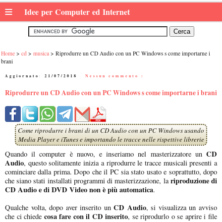
≡
Idee per Computer ed Internet
Home
cd
musica
Riprodurre un CD Audio con un PC Windows s come importarne i
brani
Aggiornato:
21/07/2018
|
Nessun commento :
Riprodurre un CD Audio con un PC Windows s come importarne i brani
Come riprodurre i brani di un CD Audio con un PC Windows usando
Media Player e iTunes e importando le tracce nelle rispettive librerie
CD
Quando il computer è nuovo, e inseriamo nel masterizzatore un
Audio
, questo solitamente inizia a riprodurre le tracce musicali presenti a
cominciare dalla prima. Dopo che il PC sia stato usato e soprattutto, dopo
riproduzione di
che siano stati installati programmi di masterizzazione, la
CD Audio e di DVD Video
non è più automatica
.
CD Audio
Qualche volta, dopo aver inserito un
, si visualizza un avviso
cosa fare con il CD inserito
che ci chiede
, se riprodurlo o se aprire i file