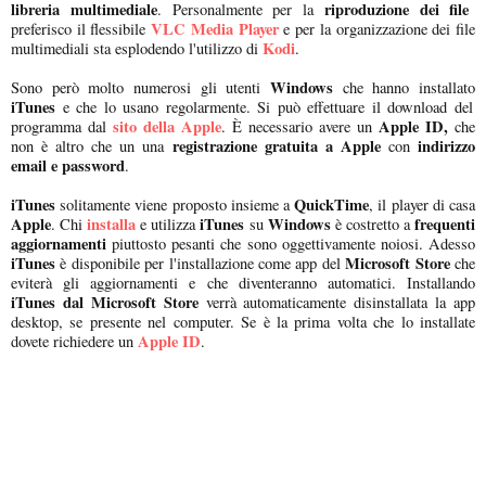
libreria multimediale
riproduzione dei file
. Personalmente per la
VLC Media Player
preferisco il flessibile
e per la organizzazione dei file
Kodi
multimediali sta esplodendo l'utilizzo di
.
Windows
Sono però molto numerosi gli utenti
che hanno installato
iTunes
e che lo usano regolarmente. Si può effettuare il download del
sito della Apple
Apple ID,
programma dal
. È necessario avere un
che
registrazione gratuita a Apple
indirizzo
non è altro che un una
con
email e password
.
iTunes
QuickTime
solitamente viene proposto insieme a
, il player di casa
Apple
installa
iTunes
Windows
frequenti
. Chi
e utilizza
su
è costretto a
aggiornamenti
piuttosto pesanti che sono oggettivamente noiosi. Adesso
iTunes
Microsoft Store
è disponibile per l'installazione come app del
che
eviterà gli aggiornamenti e che diventeranno automatici. Installando
iTunes dal Microsoft Store
verrà automaticamente disinstallata la app
desktop, se presente nel computer. Se è la prima volta che lo installate
Apple ID
dovete richiedere un
.