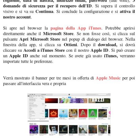
cognome, data di nascita, indirizzo email, password
3
(due volte),
domande di sicurezza per il recupero dell'ID
. Si supera il controllo
Continua
attiva il
visivo e si va su
. Si conclude la configurazione e si
nostro account
.
pagina della App iTunes
Si apre nel browser la
. Potrebbe aprirsi
Microsoft Store
direttamente anche il
. Se non fosse così, si clicca sul
Apri Microsoft Store
pulsante
nel popup di dialogo del browser. Nella
Ottieni
download,
finestra della app, si clicca su
. Dopo il
si dovrà
Accedi a iTunes Store
Apple ID
cliccare su
con il nostro
. Si può creare
Apple ID
iTunes,
un
anche sul momento. Se avete già usato
verranno
importate tutte le preferenze.
Apple Music
Verrà mostrato il banner per tre mesi in offerta di
per poi
passare all'interfaccia vera e propria