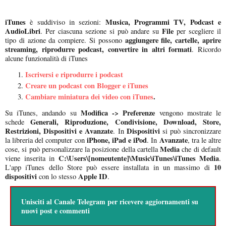
iTunes
Musica, Programmi TV, Podcast e
è suddiviso in sezioni:
AudioLibri
File
. Per ciascuna sezione si può andare su
per scegliere il
aggiungere file, cartelle, aprire
tipo di azione da compiere. Si possono
streaming, riprodurre podcast, convertire in altri formati
. Ricordo
alcune funzionalità di iTunes
Iscriversi e riprodurre i podcast
Creare un podcast con Blogger e iTunes
Cambiare miniatura dei video con iTunes
.
Modifica -> Preferenze
Su iTunes, andando su
vengono mostrate le
Generali, Riproduzione, Condivisione, Download, Store,
schede
Restrizioni, Dispositivi e Avanzate
Dispositivi
. In
si può sincronizzare
iPhone, iPad e iPod
Avanzate
la libreria del computer con
. In
, tra le altre
Media
cose, si può personalizzare la posizione della cartella
che di default
C:\Users\[nomeutente]\Music\iTunes\iTunes Media
viene inserita in
.
10
L'app iTunes dello Store può essere installata in un massimo di
dispositivi
Apple ID
con lo stesso
.
Unisciti al
Canale Telegram
per ricevere aggiornamenti su
nuovi post e commenti