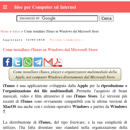
≡
Idee per Computer ed Internet
Home
itunes
Come installare iTunes su Windows dal Microsoft Store
Aggiornato:
14/05/2018
|
Nessun commento :
Come installare iTunes su Windows dal Microsoft Store
Come installare iTunes, player e organizzatore multimediale della
Apple, nei computer Windows direttamente dal Microsoft Store
iTunes
Apple
riproduzione e
è una applicazione sviluppata dalla
per la
l'organizzazione dei file multimediali
. Permette l'acquisto di brani
iTunes Store
musicali, video e film attraverso il suo
. Le versioni più
iTunes
recenti di
sono ovviamente compatibili con le ultime versioni di
MacOS
Windows
Windows
ma anche con i sistemi operativi
a partire da
7
.
iTunes,
La distribuzione di
del tipo freeware, e la sua semplicità di
utilizzo, l'ha fatta diventare uno standard nella organizzazione della