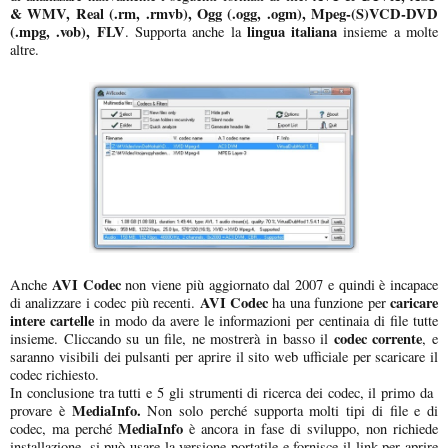
& WMV, Real (.rm, .rmvb), Ogg (.ogg, .ogm), Mpeg-(S)VCD-DVD
(.mpg, .vob), FLV
lingua italiana
. Supporta anche la
insieme a molte
altre.
AVI Codec
Anche
non viene più aggiornato dal 2007 e quindi è incapace
AVI Codec
caricare
di analizzare i codec più recenti.
ha una funzione per
intere cartelle
in modo da avere le informazioni per centinaia di file tutte
codec corrente
insieme. Cliccando su un file, ne mostrerà in basso il
, e
saranno visibili dei pulsanti per aprire il sito web ufficiale per scaricare il
codec richiesto.
In conclusione tra tutti e 5 gli strumenti di ricerca dei codec, il primo da
MediaInfo.
provare è
Non solo perché supporta molti tipi di file e di
MediaInfo
codec, ma perché
è ancora in fase di sviluppo, non richiede
installazione, si può usare la versione portatile e fornisce il link per aprire