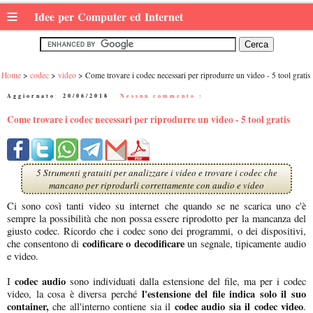
≡
Idee per Computer ed Internet
Home
codec
video
Come trovare i codec necessari per riprodurre un video - 5 tool gratis
Aggiornato:
20/06/2018
|
Nessun commento :
Come trovare i codec necessari per riprodurre un video - 5 tool gratis
5 Strumenti gratuiti per analizzare i video e trovare i codec che
mancano per riprodurli correttamente con audio e video
Ci sono così tanti video su internet che quando se ne scarica uno c'è
sempre la possibilità che non possa essere riprodotto per la mancanza del
giusto codec. Ricordo che i codec sono dei programmi, o dei dispositivi,
codificare o decodificare
che consentono di
un segnale, tipicamente audio
e video.
codec audio
I
sono individuati dalla estensione del file, ma per i codec
l'estensione del file indica solo il suo
video, la cosa è diversa perché
container,
codec audio sia il codec video
che all'interno contiene sia il
.