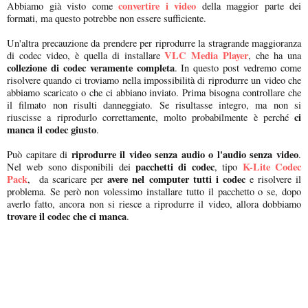
convertire i video
Abbiamo già visto come
della maggior parte dei
formati, ma questo potrebbe non essere sufficiente.
Un'altra precauzione da prendere per riprodurre la stragrande maggioranza
VLC Media Player
di codec video, è quella di installare
, che ha una
collezione di codec veramente completa
. In questo post vedremo come
risolvere quando ci troviamo nella impossibilità di riprodurre un video che
abbiamo scaricato o che ci abbiano inviato. Prima bisogna controllare che
il filmato non risulti danneggiato. Se risultasse integro, ma non si
ci
riuscisse a riprodurlo correttamente, molto probabilmente è perché
manca il codec giusto
.
riprodurre il video senza audio o l'audio senza video
Può capitare di
.
pacchetti di codec
K-Lite Codec
Nel web sono disponibili dei
, tipo
Pack
avere nel computer tutti i codec
, da scaricare per
e risolvere il
problema. Se però non volessimo installare tutto il pacchetto o se, dopo
averlo fatto, ancora non si riesce a riprodurre il video, allora dobbiamo
trovare il codec che ci manca
.