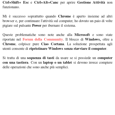
Ctrl+Shift+ Esc
Ctrl+Alt+Canc
Gestione Attività
e
per aprire
non
funzionano.
Chrome
Mi è successo soprattutto quando
è aperto insieme ad altri
browser e, per continuare l'attività sul computer, ho dovuto un paio di volte
Power
pigiare sul pulsante
per ibernare il sistema.
Microsoft
Queste problematiche sono note anche alla
e sono state
Forum della Community
Windows,
riportate nel
. Il blocco di
oltre a
Chrome
Ciao Cortana
, colpisce pure
. La soluzione prospettata agli
ripristinare Windows senza riavviare il computer
utenti consente di
.
sequenza di tasti
computer
Si tratta di una
da usare se si possiede un
con una tastiera
laptop o un tablet
. Con un
si devono invece compiere
delle operazioni che sono anche più semplici.