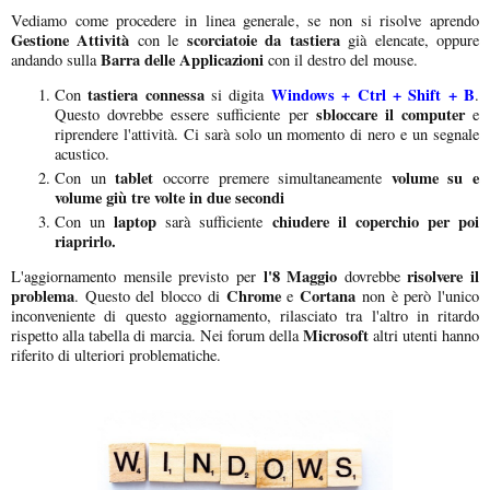
Vediamo come procedere in linea generale, se non si risolve aprendo
Gestione Attività
scorciatoie da tastiera
con le
già elencate, oppure
Barra delle Applicazioni
andando sulla
con il destro del mouse.
tastiera connessa
Windows + Ctrl + Shift + B
Con
si digita
.
sbloccare il computer
Questo dovrebbe essere sufficiente per
e
riprendere l'attività. Ci sarà solo un momento di nero e un segnale
acustico.
tablet
volume su e
Con un
occorre premere simultaneamente
volume giù
tre volte in due secondi
laptop
chiudere il coperchio
per poi
Con un
sarà sufficiente
riaprirlo.
l'8 Maggio
risolvere il
L'aggiornamento mensile previsto per
dovrebbe
problema
Chrome
Cortana
. Questo del blocco di
e
non è però l'unico
inconveniente di questo aggiornamento, rilasciato tra l'altro in ritardo
Microsoft
rispetto alla tabella di marcia. Nei forum della
altri utenti hanno
riferito di ulteriori problematiche.