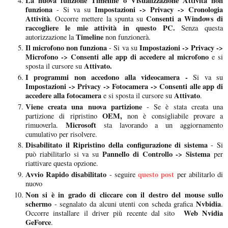
La nuova funzione Timeline o Visualizzazione Attività non
funziona
Impostazioni -> Privacy -> Cronologia
- Si va su
Attività
Consenti a Windows di
. Occorre mettere la spunta su
raccogliere le mie attività in questo PC.
Senza questa
Timeline
autorizzazione la
non funzionerà.
Il microfono non funziona
Impostazioni -> Privacy ->
- Si va su
Microfono -> Consenti alle app di accedere al microfono
e si
Attivato.
sposta il cursore su
I programmi non accedono alla videocamera -
Si va su
Impostazioni -> Privacy -> Fotocamera -> Consenti alle app di
accedere alla fotocamera
Attivato
e si sposta il cursore su
.
Viene creata una nuova partizione
- Se è stata creata una
OEM,
partizione di ripristino
non è consigliabile provare a
Microsoft
rimuoverla.
sta lavorando a un aggiornamento
cumulativo per risolvere.
Disabilitato il Ripristino della configurazione di sistema
- Si
Pannello di Controllo -> Sistema
può riabilitarlo si va su
per
riattivare questa opzione.
Avvio Rapido disabilitato
questo post
- seguire
per abilitarlo di
nuovo
Non si è in grado di cliccare con il destro del mouse sullo
schermo
Nvbidia
- segnalato da alcuni utenti con scheda grafica
.
Web Nvidia
Occorre installare il driver più recente dal sito
GeForce
.