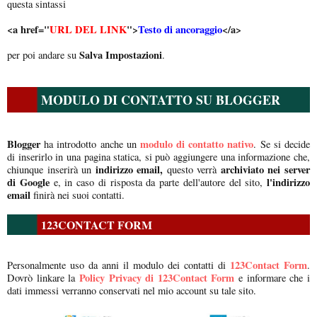
questa sintassi
<a href="
URL DEL LINK
">
Testo di ancoraggio
</a>
Salva Impostazioni
per poi andare su
.
MODULO DI CONTATTO SU BLOGGER
Blogger
modulo di contatto nativo
ha introdotto anche un
. Se si decide
di inserirlo in una pagina statica, si può aggiungere una informazione che,
indirizzo email,
archiviato nei server
chiunque inserirà un
questo verrà
di Google
l'indirizzo
e, in caso di risposta da parte dell'autore del sito,
email
finirà nei suoi contatti.
123CONTACT FORM
123Contact Form
Personalmente uso da anni il modulo dei contatti di
.
Policy Privacy di 123Contact Form
Dovrò linkare la
e informare che i
dati immessi verranno conservati nel mio account su tale sito.