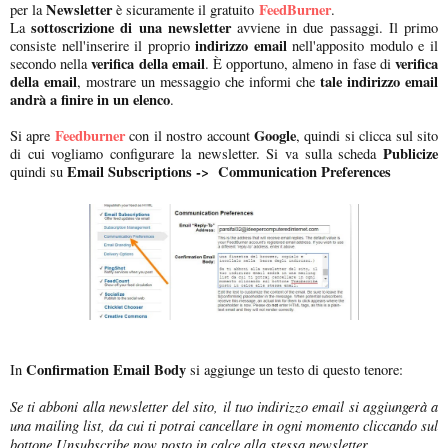
Newsletter
FeedBurner
per la
è sicuramente il gratuito
.
sottoscrizione di una newsletter
La
avviene in due passaggi. Il primo
indirizzo email
consiste nell'inserire il proprio
nell'apposito modulo e il
verifica della email
verifica
secondo nella
. È opportuno, almeno in fase di
della email
tale indirizzo email
, mostrare un messaggio che informi che
andrà a finire in un elenco
.
Feedburner
Google
Si apre
con il nostro account
, quindi si clicca sul sito
Publicize
di cui vogliamo configurare la newsletter. Si va sulla scheda
Email Subscriptions ->
Communication Preferences
quindi su
Confirmation Email Body
In
si aggiunge un testo di questo tenore:
Se ti abboni alla newsletter del sito, il tuo indirizzo email si aggiungerà a
una mailing list, da cui ti potrai cancellare in ogni momento cliccando sul
bottone Unsubscribe now posto in calce alla stessa newsletter.