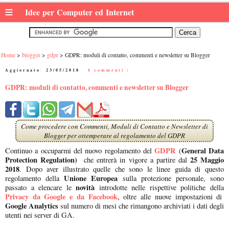
≡
Idee per Computer ed Internet
Home
blogger
gdpr
GDPR: moduli di contatto, commenti e newsletter su Blogger
Aggiornato:
23/05/2018
|
6 commenti :
GDPR: moduli di contatto, commenti e newsletter su Blogger
Come procedere con Commenti, Moduli di Contatto e Newsletter di
Blogger per ottemperare al regolamento del GDPR
GDPR
General Data
Continuo a occuparmi del nuovo regolamento del
(
Protection Regulation)
25 Maggio
che entrerà in vigore a partire dal
2018
. Dopo aver illustrato quelle che sono le linee guida di questo
Unione Europea
regolamento della
sulla protezione personale, sono
novità
passato a elencare le
introdotte nelle rispettive politiche della
Privacy da Google e da Facebook
, oltre alle nuove impostazioni di
Google Analytics
sul numero di mesi che rimangono archiviati i dati degli
utenti nei server di GA.