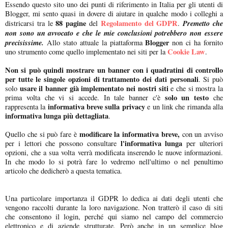
Essendo questo sito uno dei punti di riferimento in Italia per gli utenti di
Blogger, mi sento quasi in dovere di aiutare in qualche modo i colleghi a
88 pagine
Regolamento del GDPR
Premetto che
districarsi tra le
del
.
non sono un avvocato e che le mie conclusioni potrebbero non essere
precisissime.
Blogger
Allo stato attuale la piattaforma
non ci ha fornito
Cookie Law
uno strumento come quello implementato nei siti per la
.
Non si può quindi mostrare un banner con i
quadratini di controllo
per tutte le singole opzioni di trattamento dei dati personali
. Si può
usare il banner già implementato nei nostri siti
solo
e che si mostra la
solo un testo
prima volta che vi si accede. In tale banner c'è
che
informativa breve sulla privacy
rappresenta la
e un link che rimanda alla
informativa lunga più dettagliata
.
modificare la informativa breve,
Quello che si può fare è
con un avviso
l'informativa lunga
per i lettori che possono consultare
per ulteriori
opzioni, che a sua volta verrà modificata inserendo le nuove informazioni.
In che modo lo si potrà fare lo vedremo nell'ultimo o nel penultimo
articolo che dedicherò a questa tematica.
Una particolare importanza il GDPR lo dedica ai dati degli utenti che
vengono raccolti durante la loro navigazione. Non tratterò il caso di siti
che consentono il login, perché qui siamo nel campo del commercio
elettronico e di aziende strutturate. Però anche in un semplice blog