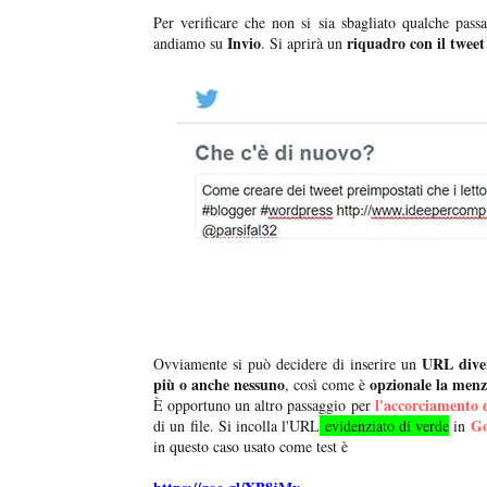
Per verificare che non si sia sbagliato qualche pas
Invio
riquadro con il twee
andiamo su
. Si aprirà un
URL diver
Ovviamente si può decidere di inserire un
più o anche nessuno
opzionale la menz
, così come è
l'accorciamento 
È opportuno un altro passaggio per
Go
di un file. Si incolla l'URL
evidenziato di verde
in
in questo caso usato come test è