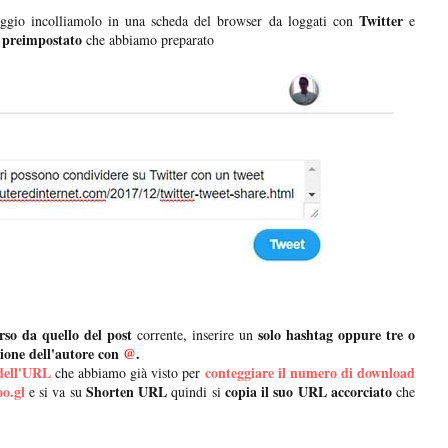
Twitter
saggio incolliamolo in una scheda del browser da loggati con
e
t preimpostato
che abbiamo preparato
so da quello del post
solo hashtag oppure tre o
corrente, inserire un
ione dell'autore con
@
.
dell'URL
conteggiare il numero di download
che abbiamo già visto per
o.gl
Shorten URL
copia il suo URL accorciato
e si va su
quindi si
che