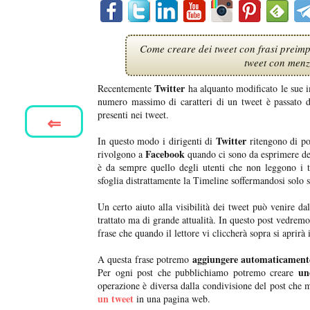
Come creare dei tweet con frasi preimpo
tweet con menzi
Twitter
Recentemente
ha alquanto modificato le sue im
numero massimo di caratteri di un tweet è passato
presenti nei tweet.
⇐
Twitter
In questo modo i dirigenti di
ritengono di po
Facebook
rivolgono a
quando ci sono da esprimere dei
è da sempre quello degli utenti che non leggono i t
sfoglia distrattamente la Timeline soffermandosi solo s
Un certo aiuto alla visibilità dei tweet può venire da
trattato ma di grande attualità. In questo post vedre
frase che quando il lettore vi cliccherà sopra si aprirà 
aggiungere automaticament
A questa frase potremo
uno
Per ogni post che pubblichiamo potremo creare
operazione è diversa dalla condivisione del post che 
un tweet
in una pagina web.