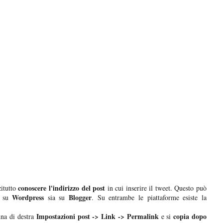
conoscere l'indirizzo del post
zitutto
in cui inserire il tweet. Questo può
Wordpress
Blogger
a su
sia su
. Su entrambe le piattaforme esiste la
Impostazioni post -> Link -> Permalink
copia dopo
na di destra
e si