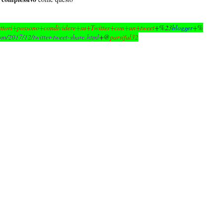
ttori+possono+condividere+su+Twitter+con+un+tweet
+%23
blogger
+%
om/2017/12/twitter-tweet-share.html
+@
parsifal32