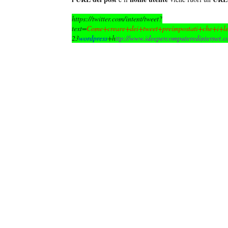
https://twitter.com/intent/tweet?
text=
Come+creare+dei+tweet+preimpostati+che+i+le
23
wordpress
+h
ttp://www.ideepercomputeredinternet.c