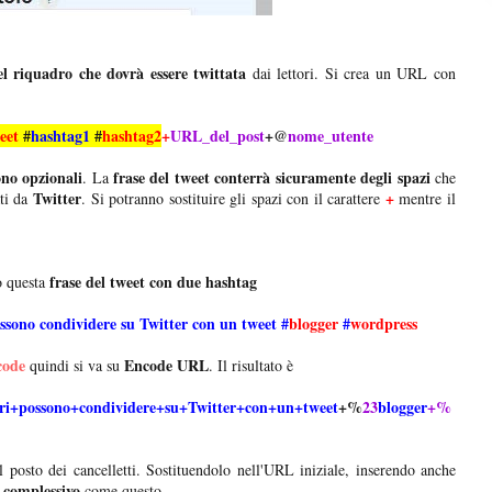
el riquadro che dovrà essere twittata
dai lettori. Si crea un URL con
weet
#
hashtag1
#
hashtag2
+
URL_del_post
+@
nome_utente
ono opzionali
frase del tweet conterrà sicuramente degli spazi
. La
che
Twitter
+
ti da
. Si potranno sostituire gli spazi con il carattere
mentre il
frase del tweet con due hashtag
 questa
ossono condividere su Twitter con un tweet #
blogger
#
wordpress
code
Encode URL
quindi si va su
. Il risultato è
ori+possono+condividere+su+Twitter+con+un+tweet
+%
23
blogger
+%
 posto dei cancelletti. Sostituendolo nell'URL iniziale, inserendo anche
complessivo
come questo