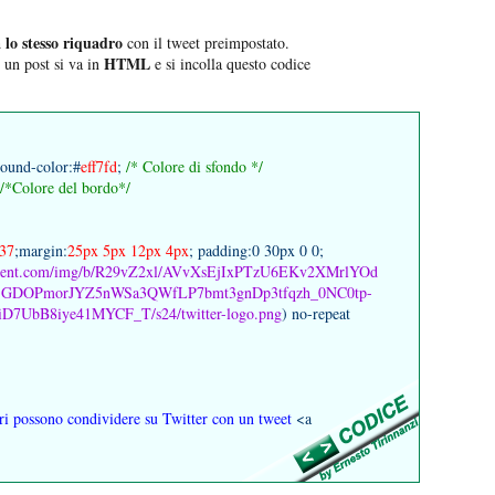
 lo stesso riquadro
con il tweet preimpostato.
HTML
 un post si va in
e si incolla questo codice
ound-color:#
eff7fd
;
/* Colore di sfondo */
/*Colore del bordo*/
37
;margin:
25px 5px 12px 4px
; padding:0 30px 0 0;
rcontent.com/img/b/R29vZ2xl/AVvXsEjIxPTzU6EKv2XMrlYOd
jjGDOPmorJYZ5nWSa3QWfLP7bmt3gnDp3tfqzh_0NC0tp-
7UbB8iye41MYCF_T/s24/twitter-logo.png
) no-repeat
ori possono condividere su Twitter con un tweet
<a