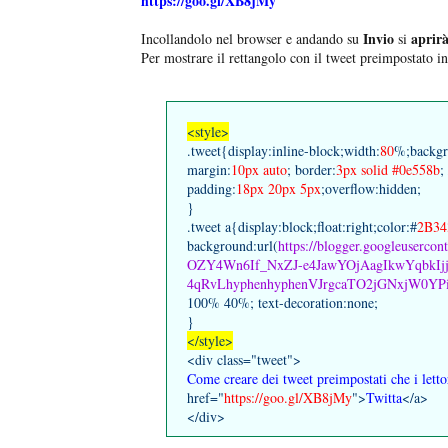
https://goo.gl/XB8jMy
Invio
aprirà
Incollandolo nel browser e andando su
si
Per mostrare il rettangolo con il tweet preimpostato in
<style>
.tweet{display:inline-block;width:
80
%;backgr
margin:
10px auto
; border:
3px solid #0e558b
;
padding:
18px 20px 5px
;overflow:hidden;
}
.tweet a{display:block;float:right;color:#
2B34
background:url(
https://blogger.googleuse
OZY4Wn6If_NxZJ-e4JawYOjAagIkwYqbkI
4qRvLhyphenhyphenVJrgcaTO2jGNxjW0YPiD
100% 40%; text-decoration:none;
}
</style>
<div class="tweet">
Come creare dei tweet preimpostati che i lett
href="
https://goo.gl/XB8jMy
">
Twitta
</a>
</div>