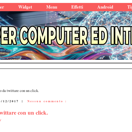
er
Widget
Menu
Effetti
Android
Ti
o da twittare con un click.
4/12/2017
|
Nessun commento :
wittare con un click.
r