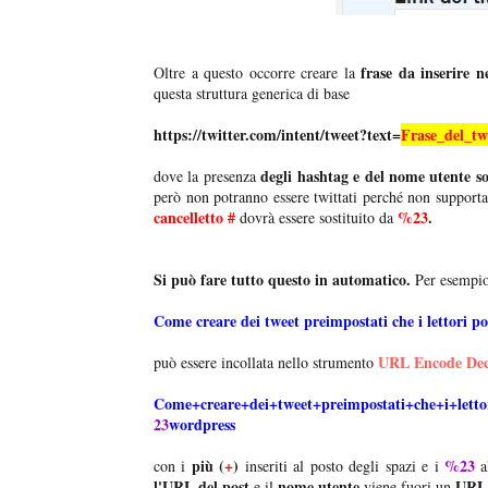
frase da inserire n
Oltre a questo occorre creare la
questa struttura generica di base
https://twitter.com/intent/tweet?text=
Frase_del_t
degli hashtag e del nome utente s
dove la presenza
però non potranno essere twittati perché non supporta
cancelletto #
%23
.
dovrà essere sostituito da
Si può fare tutto questo in automatico.
Per esempio
Come creare dei tweet preimpostati che i lettori p
URL Encode De
può essere incollata nello strumento
Come+creare+dei+tweet+preimpostati+che+i+lett
23
wordpress
più (
+
)
%23
con i
inseriti al posto degli spazi e i
al
l'URL del post
nome utente
URL 
e il
viene fuori un