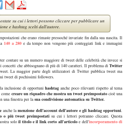
state su cui i lettori possono cliccare per pubblicare un
one e hashtag scelti dall'autore.
postazioni che erano rimaste pressoché invariate fin dalla sua nascita. Il
140 a 280
 da
e da tempo non vengono più conteggiati link e immagini
ter contare su un numero maggiore di tweet delle celebrità che invece si
Twitter
 concetti che abbisognano di più di 140 caratteri. Il problema di
weet. La maggior parte degli utilizzatori di Twitter pubblica tweet ma
ui tweet di pochissimi followers.
hashtag
lla inclusione di opportuni
anche poco rilevanti rispetto al tema
creare un riquadro che mostra un tweet preimpostato
mo come
cioè una
sua condivisione automatica su Twitter.
in una finestra per la
e
menzione dell'account dell'autore e gli hashtag opportuni
anche la
.
 o più tweet preimpostati
su cui i lettori potranno cliccare. Questa
il titolo e il link corto all'articolo
incorporamento di
mostra solo
e dell'