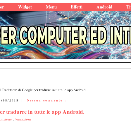
er
Widget
Menu
Effetti
Android
Ti
 Traduttore di Google per tradurre in tutte le app Android.
8/08/2018
|
Nessun commento :
r tradurre in tutte le app Android.
icazione
,
traduzioni