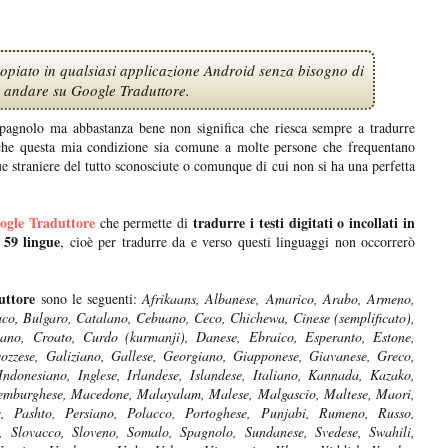
opiato in qualsiasi applicazione Android senza bisogno di
di andare su Google Traduttore.
 spagnolo ma abbastanza bene non significa che riesca sempre a tradurre
o che questa mia condizione sia comune a molte persone che frequentano
ue straniere del tutto sconosciute o comunque di cui non si ha una perfetta
ogle Traduttore
tradurre i testi digitati o incollati in
che permette di
n 59 lingue
, cioè per tradurre da e verso questi linguaggi non occorrerò
uttore
sono le seguenti:
Afrikaans, Albanese, Amarico, Arabo, Armeno,
aco, Bulgaro, Catalano, Cebuano, Ceco, Chichewa, Cinese (semplificato),
tiano, Croato, Curdo (kurmanji), Danese, Ebraico, Esperanto, Estone,
cozzese, Galiziano, Gallese, Georgiano, Giapponese, Giavanese, Greco,
donesiano, Inglese, Irlandese, Islandese, Italiano, Kannada, Kazako,
ssemburghese, Macedone, Malayalam, Malese, Malgascio, Maltese, Maori,
, Pashto, Persiano, Polacco, Portoghese, Punjabi, Rumeno, Russo,
, Slovacco, Sloveno, Somalo, Spagnolo, Sundanese, Svedese, Swahili,