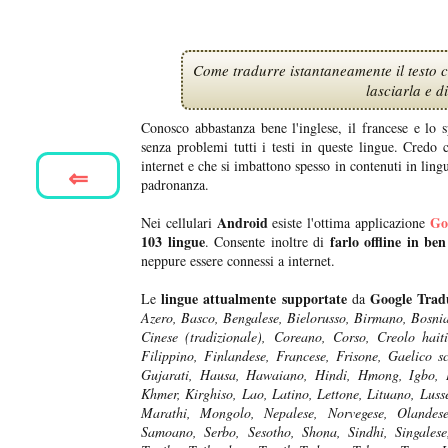
Come tradurre istantaneamente il testo c
lasciarla e 
Conosco abbastanza bene l'inglese, il francese e lo
senza problemi tutti i testi in queste lingue. Cred
internet e che si imbattono spesso in contenuti in ling
⇐
padronanza.
Android
Go
Nei cellulari
esiste l'ottima applicazione
103 lingue
farlo offline in be
. Consente inoltre di
neppure essere connessi a internet.
lingue attualmente supportate
Google Trad
Le
da
Azero, Basco, Bengalese, Bielorusso, Birmano, Bosni
Cinese (tradizionale), Coreano, Corso, Creolo hai
Filippino, Finlandese, Francese, Frisone, Gaelico s
Gujarati, Hausa, Hawaiano, Hindi, Hmong, Igbo, In
Khmer, Kirghiso, Lao, Latino, Lettone, Lituano, Lu
Marathi, Mongolo, Nepalese, Norvegese, Olandese
Samoano, Serbo, Sesotho, Shona, Sindhi, Singalese