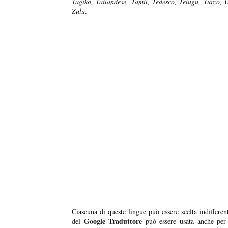
Tagiko, Tailandese, Tamil, Tedesco, Telugu, Turco, 
Zulu
.
Ciascuna di queste lingue può essere scelta indiffer
Google Traduttore
del
può essere usata anche pe