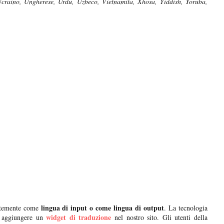
Ucraino, Ungherese, Urdu, Uzbeco, Vietnamita, Xhosa, Yiddish, Yoruba,
lingua di input o come lingua di output
entemente come
. La tecnologia
widget di traduzione
r aggiungere un
nel nostro sito. Gli utenti della