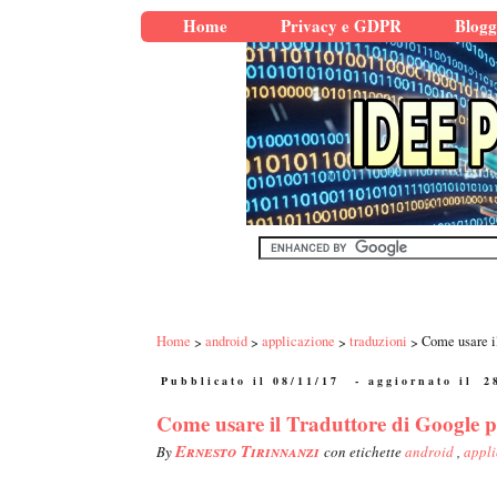
Home
Privacy e GDPR
Blogg
Home
android
applicazione
traduzioni
Come usare il
Pubblicato il 08/11/17
- aggiornato il
2
Come usare il Traduttore di Google pe
Ernesto Tirinnanzi
By
con etichette
android
,
appl