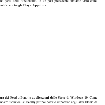
 una parte delle funzionalità. In un post precedente abbiamo visto come
Google Play
AppStore
mobile su
e
.
ura dei Feed
applicazioni dello Store di Windows 10
offrono le
. Come
Feedly
lettori di
nostre iscrizioni su
per poi poterlo importare negli altri