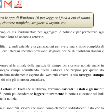
d tra le app di Windows 10 per leggere i feed a cui ci siamo
i, ricevere notifiche, scegliere il layout, ecc
emplice ma fondamentale per aggregare le notizie e per permettere agli
 siano loro ad andare a cercarle.
litici, grandi aziende e organizzazioni per avere una visione completa di
oro interessi specifici dovevano sfogliare decine di quotidiani italiani e
nare al terminale delle agenzie di stampa per ricevere notizie anche in
segna stampa consultando quella cartacea che proprio per questo sta
rassegna stampa
ittadino mediamente esperto del web può crearsi la sua
iti che gli interessa consultare.
l Lettore di Feed
caricati i Titoli e gli incipit
che si utilizza, verranno
leggere interamente
 Si potrà poi decidere se
la notizia cliccando sul link
e la notizia.
 ci sono più servizi che siano completamente soddisfacenti dato che la