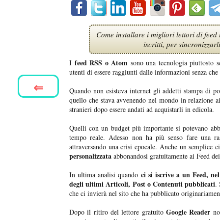
Come installare i migliori lettori di fee
iscritti, per sincronizzarl
feed RSS o Atom
I
sono una tecnologia piuttosto s
utenti di essere raggiunti dalle informazioni senza che
⇐
Quando non esisteva internet gli addetti stampa di po
quello che stava avvenendo nel mondo in relazione ai l
stranieri dopo essere andati ad acquistarli in edicola.
Quelli con un budget più importante si potevano abbo
tempo reale. Adesso non ha più senso fare una ras
attraversando una crisi epocale. Anche un semplice c
personalizzata
abbonandosi gratuitamente ai Feed dei s
ci si iscrive a un Feed, ne
In ultima analisi quando
degli ultimi Articoli, Post o Contenuti pubblicati
.
che ci invierà nel sito che ha pubblicato originariament
Google Reader
Dopo il ritiro del lettore gratuito
non