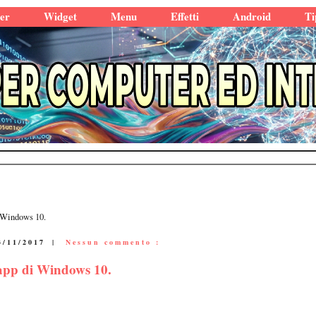
er
Widget
Menu
Effetti
Android
Ti
 Windows 10.
3/11/2017
|
Nessun commento :
 app di Windows 10.