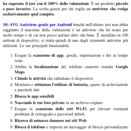
ha superato il test con il 100% delle valutazioni
piccolo
. È un prodotto
e poco invasivo
antivirus che svolga
. La scelta giusta per chi voglia un
esclusivamente quel compito.
10)
AVG Antivirus gratis per Android
benché nell'ultimo test non abbia
raggiunto il massimo della valutazione è un antivirus che ho usato per
molto tempo e di cui non posso parlare altro che bene. È installato in 100
milioni di dispositivi, si tratta quindi di uno degli strumenti antivirus più
utilizzati. Le sue principali funzionalità:
scansione di app
Esegue la
, giochi, impostazioni e file in tempo
reale
localizzazione
Google
Abilita la
del telefono smarrito tramite
Maps
Chiude le attività
che rallentano il dispositivo
ottimizza l'utilizzo di batteria,
Monitora e
spazio di archiviazione
e pacchetti dati
Blocca le app sensibili
Nasconde le tue foto private
in un archivio criptato
scansione delle reti Wi-Fi
Esegue la
per rilevare eventuali
problemi di crittografia e password deboli
Ricerca di minacce dannose nei siti Web
Blocca il telefono
e imposta un messaggio di blocco personalizzato