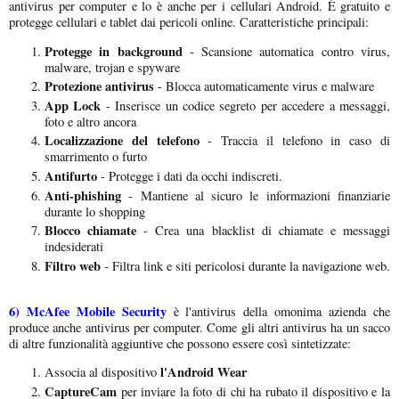
antivirus per computer e lo è anche per i cellulari Android. È gratuito e
protegge cellulari e tablet dai pericoli online. Caratteristiche principali:
Protegge in background
- Scansione automatica contro virus,
malware, trojan e spyware
Protezione antivirus
- Blocca automaticamente virus e malware
App Lock
- Inserisce un codice segreto per accedere a messaggi,
foto e altro ancora
Localizzazione del telefono
- Traccia il telefono in caso di
smarrimento o furto
Antifurto
- Protegge i dati da occhi indiscreti.
Anti-phishing
- Mantiene al sicuro le informazioni finanziarie
durante lo shopping
Blocco chiamate
- Crea una blacklist di chiamate e messaggi
indesiderati
Filtro web
- Filtra link e siti pericolosi durante la navigazione web.
6)
McAfee Mobile Security
è l'antivirus della omonima azienda che
produce anche antivirus per computer. Come gli altri antivirus ha un sacco
di altre funzionalità aggiuntive che possono essere così sintetizzate:
l'Android Wear
Associa al dispositivo
CaptureCam
per inviare la foto di chi ha rubato il dispositivo e la