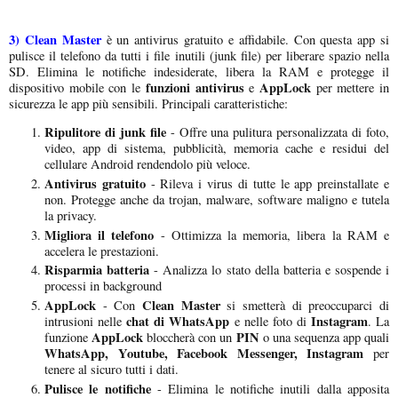
3)
Clean Master
è un antivirus gratuito e affidabile. Con questa app si
pulisce il telefono da tutti i file inutili (junk file) per liberare spazio nella
SD. Elimina le notifiche indesiderate, libera la RAM e protegge il
funzioni antivirus
AppLock
dispositivo mobile con le
e
per mettere in
sicurezza le app più sensibili. Principali caratteristiche:
Ripulitore di junk file
- Offre una pulitura personalizzata di foto,
video, app di sistema, pubblicità, memoria cache e residui del
cellulare Android rendendolo più veloce.
Antivirus gratuito
- Rileva i virus di tutte le app preinstallate e
non. Protegge anche da trojan, malware, software maligno e tutela
la privacy.
Migliora il telefono
- Ottimizza la memoria, libera la RAM e
accelera le prestazioni.
Risparmia batteria
- Analizza lo stato della batteria e sospende i
processi in background
AppLock
Clean Master
- Con
si smetterà di preoccuparci di
chat di WhatsApp
Instagram
intrusioni nelle
e nelle foto di
. La
AppLock
PIN
funzione
bloccherà con un
o una sequenza app quali
WhatsApp, Youtube, Facebook Messenger, Instagram
per
tenere al sicuro tutti i dati.
Pulisce le notifiche
- Elimina le notifiche inutili dalla apposita