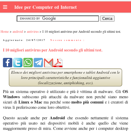
≡
Idee per Computer ed Internet
Home
android
antivirus
I 10 migliori antivirus per Android secondo gli ultimi test.
Aggiornato:
24/07/2017
|
Nessun commento :
I 10 migliori antivirus per Android secondo gli ultimi test.
Elenco dei migliori antivirus per smartphone e tablet Android con le
loro principali caratteristiche e funzionalità aggiuntive
(localizzazione, antiphishing, ecc).
OS
Più un sistema operativo è utilizzato e più è vittima di malware. Gli
Windows
subiscono più attacchi da malware non perché siano meno
Linux o Mac
molto più comuni
sicuri di
ma perché sono
e i creatori di
virus li preferiscono come loro obiettivi.
Android
Questo accade anche per
che essendo nettamente il sistema
operativo più usato nei dispositivi mobili è anche quello che viene
maggiormente preso di mira. Come avviene anche per i computer desktop