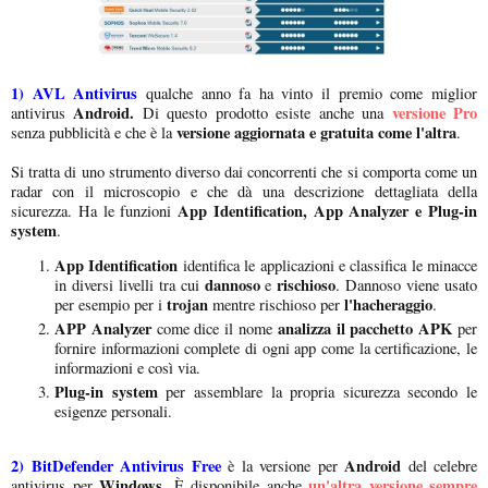
1)
AVL Antivirus
qualche anno fa ha vinto il premio come miglior
Android.
versione Pro
antivirus
Di questo prodotto esiste anche una
versione aggiornata e gratuita come l'altra
senza pubblicità e che è la
.
Si tratta di uno strumento diverso dai concorrenti che si comporta come un
radar con il microscopio e che dà una descrizione dettagliata della
App Identification, App Analyzer e Plug-in
sicurezza. Ha le funzioni
system
.
App Identification
identifica le applicazioni e classifica le minacce
dannoso
rischioso
in diversi livelli tra cui
e
. Dannoso viene usato
trojan
l'hacheraggio
per esempio per i
mentre rischioso per
.
APP Analyzer
analizza il pacchetto APK
come dice il nome
per
fornire informazioni complete di ogni app come la certificazione, le
informazioni e così via.
Plug-in system
per assemblare la propria sicurezza secondo le
esigenze personali.
2)
BitDefender Antivirus Free
Android
è la versione per
del celebre
Windows
un'altra versione sempre
antivirus per
. È disponibile anche