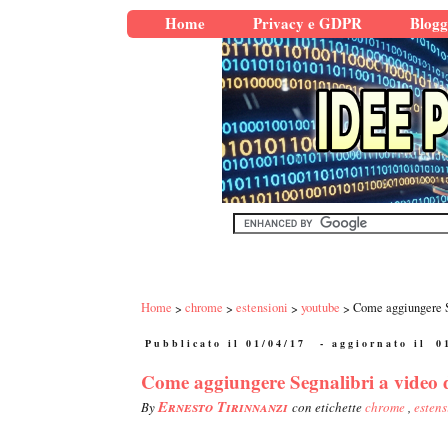
Home
Privacy e GDPR
Blogg
Home
chrome
estensioni
youtube
Come aggiungere S
Pubblicato il 01/04/17
- aggiornato il
0
Come aggiungere Segnalibri a video
Ernesto Tirinnanzi
By
con etichette
chrome
,
esten