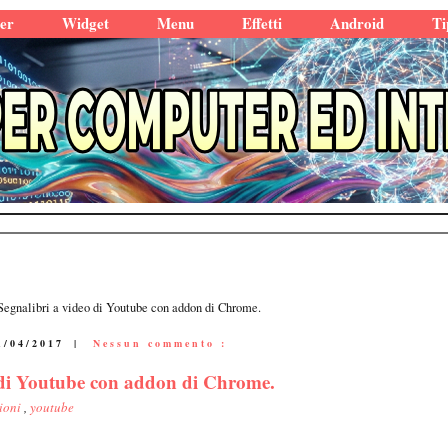
er
Widget
Menu
Effetti
Android
Ti
egnalibri a video di Youtube con addon di Chrome.
1/04/2017
|
Nessun commento :
 di Youtube con addon di Chrome.
sioni
,
youtube