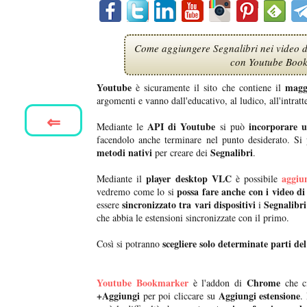
Come aggiungere Segnalibri nei video di
con Youtube Book
Youtube
magg
è sicuramente il sito che contiene il
argomenti e vanno dall'educativo, al ludico, all'intratte
⇐
API di Youtube
incorporare 
Mediante le
si può
facendolo anche terminare nel punto desiderato. S
metodi nativi
Segnalibri
per creare dei
.
player desktop VLC
aggiu
Mediante il
è possibile
possa fare anche con i video d
vedremo come lo si
sincronizzato tra vari dispositivi
Segnalibri
essere
i
che abbia le estensioni sincronizzate con il primo.
scegliere solo determinate parti del
Così si potranno
Youtube Bookmarker
Chrome
è l'addon di
che c
+Aggiungi
Aggiungi estensione
per poi cliccare su
.