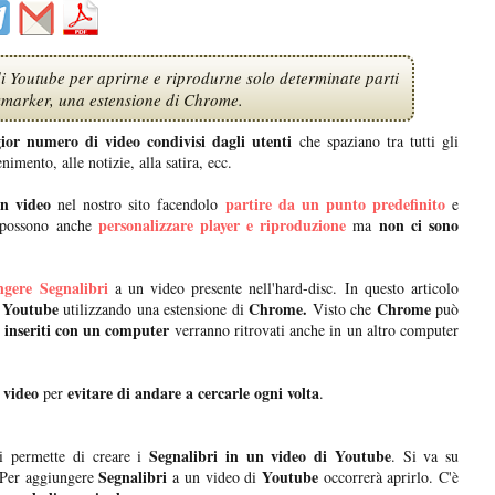
 Youtube per aprirne e riprodurne solo determinate parti
marker, una estensione di Chrome.
ior numero di video condivisi dagli utenti
che spaziano tra tutti gli
nimento, alle notizie, alla satira, ecc.
un video
partire da un punto predefinito
nel nostro sito facendolo
e
personalizzare player e riproduzione
non ci sono
i possono anche
ma
ngere Segnalibri
a un video presente nell'hard-disc. In questo articolo
i Youtube
Chrome.
Chrome
utilizzando una estensione di
Visto che
può
 inseriti con un computer
verranno ritrovati anche in un altro computer
 video
evitare di andare a cercarle ogni volta
per
.
Segnalibri in un video di Youtube
i permette di creare i
. Si va su
Segnalibri
Youtube
 Per aggiungere
a un video di
occorrerà aprirlo. C'è