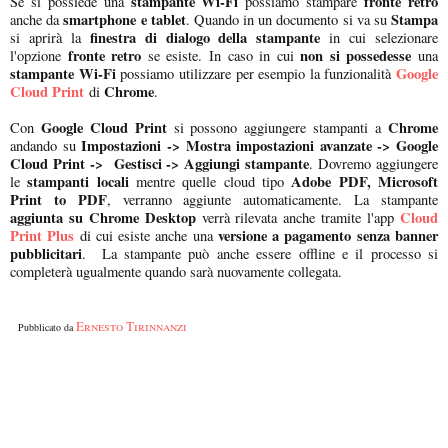
stampante Wi-Fi
fronte retro
Se si possiede una
possiamo stampare
smartphone e tablet
Stampa
anche da
. Quando in un documento si va su
finestra di dialogo della stampante
si aprirà la
in cui selezionare
fronte retro
non si possedesse
l'opzione
se esiste. In caso in cui
una
stampante Wi-Fi
Google
possiamo utilizzare per esempio la funzionalità
Cloud Print
Chrome
di
.
Google Cloud Print
Chrome
Con
si possono aggiungere stampanti a
Impostazioni -> Mostra impostazioni avanzate -> Google
andando su
Cloud Print -> Gestisci -> Aggiungi stampante
. Dovremo aggiungere
stampanti locali
Adobe PDF, Microsoft
le
mentre quelle cloud tipo
Print to PDF
, verranno aggiunte automaticamente. La stampante
aggiunta su Chrome Desktop
Cloud
verrà rilevata anche tramite l'app
Print Plus
versione a pagamento senza banner
di cui esiste anche una
pubblicitari
. La stampante può anche essere offline e il processo si
completerà ugualmente quando sarà nuovamente collegata.
Ernesto Tirinnanzi
Pubblicato da