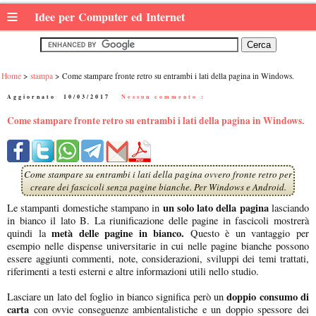
≡
Idee per Computer ed Internet
Home
stampa
Come stampare fronte retro su entrambi i lati della pagina in Windows.
Aggiornato:
10/03/2017
|
Nessun commento :
Come stampare fronte retro su entrambi i lati della pagina in Windows.
Come stampare su entrambi i lati della pagina ovvero fronte retro per
creare dei fascicoli senza pagine bianche. Per Windows e Android.
un solo lato della pagina
Le stampanti domestiche stampano in
lasciando
in bianco il lato B. La riunificazione delle pagine in fascicoli mostrerà
metà delle pagine in bianco.
quindi la
Questo è un vantaggio per
esempio nelle dispense universitarie in cui nelle pagine bianche possono
essere aggiunti commenti, note, considerazioni, sviluppi dei temi trattati,
riferimenti a testi esterni e altre informazioni utili nello studio.
doppio consumo di
Lasciare un lato del foglio in bianco significa però un
carta
con ovvie conseguenze ambientalistiche e un doppio spessore dei