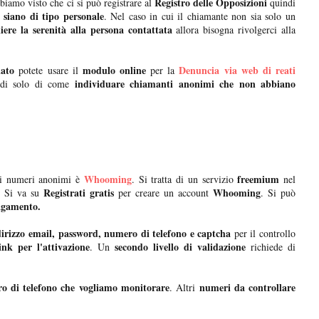
Registro delle Opposizioni
iamo visto che ci si può registrare al
quindi
siano di tipo personale
. Nel caso in cui il chiamante non sia solo un
ere la serenità alla persona contattata
allora bisogna rivolgerci alla
ato
modulo online
Denuncia via web di reati
potete usare il
per la
individuare chiamanti anonimi che non abbiano
indi solo di come
Whooming
freemium
 dei numeri anonimi è
. Si tratta di un servizio
nel
Registrati gratis
Whooming
. Si va su
per creare un account
. Si può
agamento.
dirizzo email, password, numero di telefono e captcha
per il controllo
nk per l'attivazione
secondo livello di validazione
. Un
richiede di
ro di telefono che vogliamo monitorare
numeri da controllare
. Altri