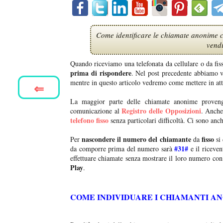
Come identificare le chiamate anonime c
vendi
Quando riceviamo una telefonata da cellulare o da f
prima di rispondere
. Nel post precedente abbiamo v
mentre in questo articolo vedremo come mettere in att
⇐
La maggior parte delle chiamate anonime proven
Registro delle Opposizioni
comunicazione al
. Anche
telefono fisso
senza particolari difficoltà. Ci sono anc
nascondere il numero del chiamante
fisso
Per
da
si 
#31#
da comporre prima del numero sarà
e il riceven
effettuare chiamate senza mostrare il loro numero con
Play
.
COME INDIVIDUARE I CHIAMANTI A