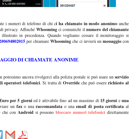
i ha chiamato in modo anonimo
e i numeri di telefono di chi c
anche
Whooming
numero del chiamante
di privacy. Affinché
ci comunichi il
llustrato in precedenza. Quando vogliamo cessare il monitoraggio si
2#0694802015
Whooming
messaggio
per chiamare
che ci invierà un
con
RAGGIO DI CHIAMATE ANONIME
servizio
n potessimo ancora rivolgerci alla polizia postale si può usare un
i operatori telefonici
Override
richiesto al
. Si tratta di
che può essere
Euro per 5 giorni
15 giorni
una
ed è attivabile fino ad un massimo di
e
fax
raccomandata
email di posta certificata
nviare un
o una
o una
al
Android
bloccare numeri telefonici
do che con
si possono
direttamente