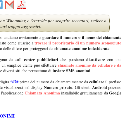
on Whooming e Override per scoprire seccatori, stalker o
tori troppo aggressivi.
guardare il numero o il nome del chiamante
isso andiamo ovviamente a
trovare il proprietario di un numero sconosciuto
isto come riuscire a
chiamate anonime indesiderate
o delle difese per proteggerci da
.
call center pubblicitari
disattivare
gono da
che possiamo
con una
chiamate anonime da cellulare e da
 un semplice utente può effettuare
inviare SMS anonimi
he diversi siti che permettono di
.
*67#
cellulare
digita
prima del numero da chiamare mentre da
il prefisso
Numero privato
Android
te visualizzerà nel display
. Gli utenti
possono
Chiamata Anonima
Google
 l'applicazione
installabile gratuitamente da
NONIMI