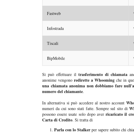
Fastweb
Infostrada
Tiscali
BipMobile
trasferimento di chiamata
Si può effettuare il
anc
redirette a Whooming
anonime vengono
che in qu
una chiamata anonima non dobbiamo fare null'al
numero del chiamante
.
Wh
In alternativa si può accedere al nostro account
Wh
numeri da cui sono stati fatte. Sempre sul sito di
ricaricato il cr
possono essere usate solo dopo aver
Carta di Credito
. Si tratta di
Parla con lo Stalker
per sapere subito chi c