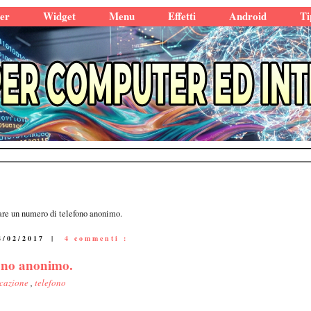
er
Widget
Menu
Effetti
Android
Ti
are un numero di telefono anonimo.
4/02/2017
|
4 commenti :
fono anonimo.
icazione
,
telefono