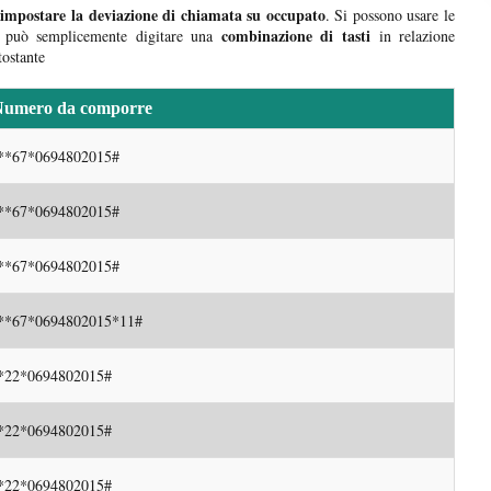
impostare la deviazione di chiamata su occupato
o
. Si possono usare le
combinazione di tasti
i può semplicemente digitare una
in relazione
tostante
Numero da comporre
**67*0694802015#
**67*0694802015#
**67*0694802015#
**67*0694802015*11#
*22*0694802015#
*22*0694802015#
*22*0694802015#