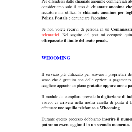
Per difendersi dalle chiamate anonime commerciali abb
chiamate anonime che 
consideriamo solo il caso di
chiamate anonime per togli
seccatore ma utilizzi le
Polizia Postale
e denunciare l'accaduto.
Commissari
Se non volete recarvi di persona in un
telematici
. Nel seguito del post mi occuperò qu
oltrepassato il limite del reato penale.
WHOOMING
Il servizio più utilizzato per scovare i proprietari
senso che è gratuito con delle opzioni a pagamento
gratuito oppure uno a p
scegliere appunto un piano
digitazione di in
Il modulo da compilare prevede la
li
visivo; ci arriverà nella nostra casella di posta il
squillo telefonico a Whooming
effettuare uno
.
inserire il nume
Durante questo processo dobbiamo
potranno essere aggiunti in un secondo momento.