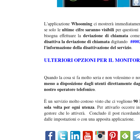
Whooming
L'applicazione
ci mostrerà immediatament
ultime cifre saranno visibili
se solo le
per questioni 
deviazione di chiamata
bisogna effettuare la
come i
disattiva la deviazione di chiamata
##00
digitando
l'informazione della disattivazione del servizio
.
ULTERIORI OPZIONI PER IL MONITO
Quando la cosa si fa molto seria e non volessimo o no
messo a disposizione dagli utenti direttamente dagl
nostro operatore telefonico
.
90 
È un servizio molto costoso visto che ci vogliono
sola volta per ogni utenza
. Per attivarlo occorre i
gestore che lo attiverà. Concludo il post ricordan
dalle impostazioni o con una apposita applicazione.