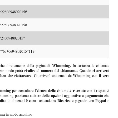
*22*0694802015#
*22*0694802015#
*240694802015*
**67*0694802015*11#
Whooming.
he direttamente dalla pagina di
In sostanza le chiamate
risalire al numero del chiamante
ci arriverà
esto modo potrà
. Quando
tro che riattaccare
Whooming
il vero
. Ci arriverà una email da
con
ooming
l'elenco delle chiamate ricevute
per consultare
con i rispettivi
ooming
opzioni aggiuntive a pagamento
possiamo attivare delle
che
edito
10 euro
Ricarica
Paypal
di almeno
andando su
e pagando con
o
hiama in modo anonimo