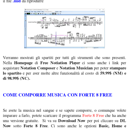
.mid
il file
da riprodurre
Verranno mostrati gli spartiti per tutti gli strumenti che sono presenti.
Homepage
Free Notiation Player
Nella
di
ci sono anche i link per
Notation Composer
Notation Musician
stampare
acquistare
e
per poter
lo spartito
59.99$ (NM) e
e per aver molte altre funzionalità al costo di
di 98.99$ (NC).
COME COMPORRE MUSICA CON FORTE 8 FREE
Se avete la musica nel sangue e se sapete comporre, o comunque volete
Forte 8 Free
imparare a farlo, potete scaricare il programma
che ha anche
Download Now
DL
una versione gratuite. Si va su
per poi cliccare su
Now
Forte 8 Free
Basic, Home e
sotto
. Ci sono anche le opzioni