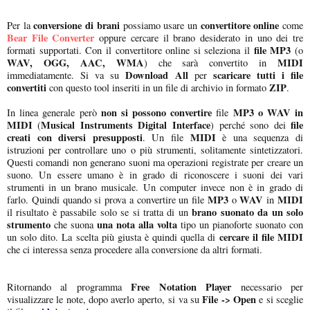
conversione di brani
convertitore online
Per la
possiamo usare un
come
Bear File Converter
oppure cercare il brano desiderato in uno dei tre
file MP3
formati supportati. Con il convertitore online si seleziona il
(o
WAV, OGG, AAC, WMA
MIDI
) che sarà convertito in
Download All
scaricare tutti i file
immediatamente. Si va su
per
convertiti
ZIP
con questo tool inseriti in un file di archivio in formato
.
non si possono convertire
MP3 o WAV in
In linea generale però
file
MIDI
Musical Instruments Digital Interface
file
(
) perché sono dei
creati con diversi presupposti
MIDI
. Un file
è una sequenza di
istruzioni per controllare uno o più strumenti, solitamente sintetizzatori.
Questi comandi non generano suoni ma operazioni registrate per creare un
suono. Un essere umano è in grado di riconoscere i suoni dei vari
strumenti in un brano musicale. Un computer invece non è in grado di
MP3
WAV
MIDI
farlo. Quindi quando si prova a convertire un file
o
in
brano suonato da un solo
il risultato è passabile solo se si tratta di un
strumento
una nota alla volta
che suona
tipo un pianoforte suonato con
cercare il file MIDI
un solo dito. La scelta più giusta è quindi quella di
che ci interessa senza procedere alla conversione da altri formati.
Free Notation Player
Ritornando al programma
necessario per
File -> Open
visualizzare le note, dopo averlo aperto, si va su
e si sceglie