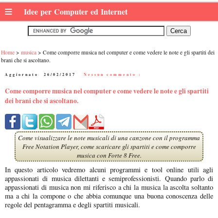
≡
Idee per Computer ed Internet
Home
musica
Come comporre musica nel computer e come vedere le note e gli spartiti dei
brani che si ascoltano.
Aggiornato:
26/02/2017
|
Nessun commento :
Come comporre musica nel computer e come vedere le note e gli spartiti
dei brani che si ascoltano.
Come visualizzare le note musicali di una canzone con il programma
Free Notation Player, come scaricare gli spartiti e come comporre
musica con Forte 8 Free.
In questo articolo vedremo alcuni programmi e tool online utili agli
appassionati di musica dilettanti e semiprofessionisti. Quando parlo di
appassionati di musica non mi riferisco a chi la musica la ascolta soltanto
ma a chi la compone o che abbia comunque una buona conoscenza delle
regole del pentagramma e degli spartiti musicali.