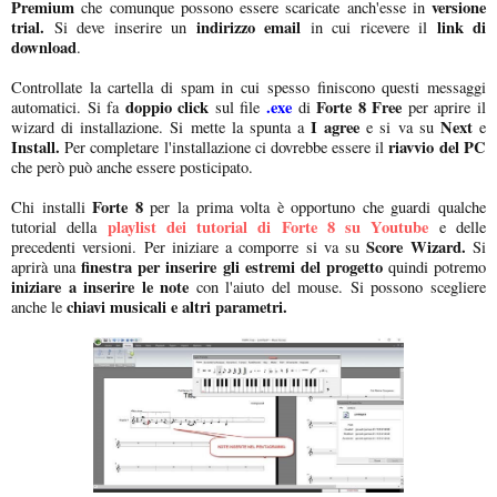
Premium
versione
che comunque possono essere scaricate anch'esse in
trial.
indirizzo email
link di
Si deve inserire un
in cui ricevere il
download
.
Controllate la cartella di spam in cui spesso finiscono questi messaggi
doppio click
.exe
Forte 8 Free
automatici. Si fa
sul file
di
per aprire il
I agree
Next
wizard di installazione. Si mette la spunta a
e si va su
e
Install.
riavvio del PC
Per completare l'installazione ci dovrebbe essere il
che però può anche essere posticipato.
Forte 8
Chi installi
per la prima volta è opportuno che guardi qualche
playlist dei tutorial di Forte 8 su Youtube
tutorial della
e delle
Score Wizard.
precedenti versioni. Per iniziare a comporre si va su
Si
finestra per inserire gli estremi del progetto
aprirà una
quindi potremo
iniziare a inserire le note
con l'aiuto del mouse. Si possono scegliere
chiavi musicali e altri parametri.
anche le