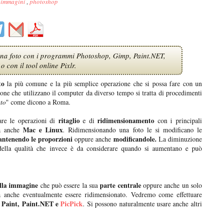
,
immagini
,
photoshop
una foto con i programmi Photoshop, Gimp, Paint.NET,
o con il tool online Pixlr.
to
la più comune e la più semplice operazione che si possa fare con un
one che utilizzano il computer da diverso tempo si tratta di procedimenti
to
" come dicono a Roma.
ritaglio
ridimensionamento
re le operazioni di
e di
con i principali
Mac e Linux
 anche
. Ridimensionando una foto le si modificano le
ntenendo le proporzioni
modificandole.
oppure anche
La diminuzione
ella qualità che invece è da considerare quando si aumentano e può
ella immagine
parte centrale
che può essere la sua
oppure anche un solo
rà anche eventualmente essere ridimensionato. Vedremo come effettuare
 Paint, Paint.NET e
PicPick
. Si possono naturalmente usare anche altri