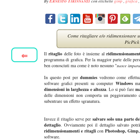
Ernesto Tirinnanzi
By
con etichette
gimp
,
grafica
Come ritagliare e/o ridimensionare 
PicPick 
⇐
ritaglio
ridimensionamen
Il
delle foto è insieme al
programma di grafica. Per la maggior parte delle pers
ben conosciuti ma come è noto nessuno "
nasce impara
dummies
In questo post per
vedremo come effettua
Windows
software grafici presenti su computer
ma
dimensioni in larghezza e altezza
ma
. Lo si può fare
delle dimensioni non comporta un peggioramento d
subentrare un effetto sgranatura.
salvare solo una parte d
Invece il ritaglio serve per
dettaglio
. Ovviamente poi il dettaglio salvato pot
ridimensionamenti e ritagli
Photoshop, Gimp,
con
software.