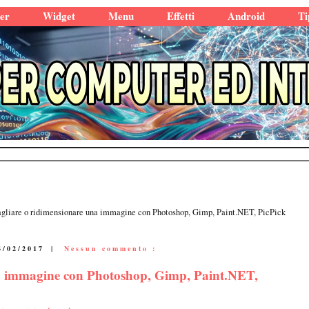
er
Widget
Menu
Effetti
Android
Ti
agliare o ridimensionare una immagine con Photoshop, Gimp, Paint.NET, PicPick
4/02/2017
|
Nessun commento :
na immagine con Photoshop, Gimp, Paint.NET,