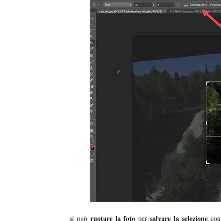
ruotare la foto
salvare la selezione
si può
per
con 