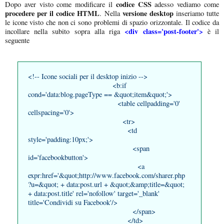
codice CSS
Dopo aver visto come modificare il
adesso vediamo come
procedere per il codice HTML
versione desktop
. Nella
inseriamo tutte
le icone visto che non ci sono problemi di spazio orizzontale. Il codice da
<div class='post-footer'>
incollare nella subito sopra alla riga
è il
seguente
<!-- Icone sociali per il desktop inizio -->
<b:if
cond='data:blog.pageType == &quot;item&quot;'>
<table cellpadding='0'
cellspacing='0'>
<tr>
<td
style='padding:10px;'>
<span
id='facebookbutton'>
<a
expr:href='&quot;http://www.facebook.com/sharer.php
?u=&quot; + data:post.url + &quot;&amp;title=&quot;
+ data:post.title' rel='nofollow' target='_blank'
title='Condividi su Facebook'/>
</span>
</td>