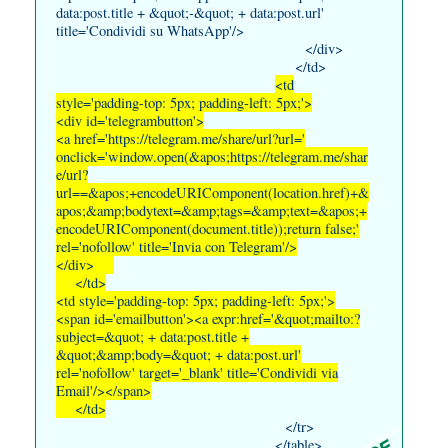
data:post.title + &quot;-&quot; + data:post.url'
title='Condividi su WhatsApp'/>
</div>
</td>
<td
style='padding-top: 5px; padding-left: 5px;'>
<div id='telegrambutton'>
<a href='https://telegram.me/share/url?url='
onclick='window.open(&apos;https://telegram.me/shar
e/url?
url==&apos;+encodeURIComponent(location.href)+&
apos;&amp;bodytext=&amp;tags=&amp;text=&apos;+
encodeURIComponent(document.title));return false;'
rel='nofollow' title='Invia con Telegram'/>
</div>
</td>
<td style='padding-top: 5px; padding-left: 5px;'>
<span id='emailbutton'><a expr:href='&quot;mailto:?
subject=&quot; + data:post.title +
&quot;&amp;body=&quot; + data:post.url'
rel='nofollow' target='_blank' title='Condividi via
Email'/></span>
</td>
</tr>
</table>