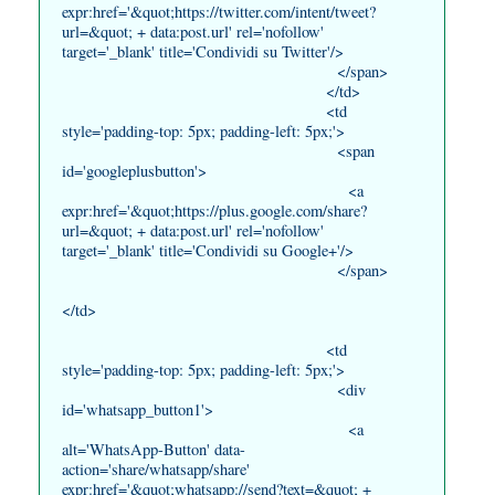
expr:href='&quot;https://twitter.com/intent/tweet?
url=&quot; + data:post.url' rel='nofollow'
target='_blank' title='Condividi su Twitter'/>
</span>
</td>
<td
style='padding-top: 5px; padding-left: 5px;'>
<span
id='googleplusbutton'>
<a
expr:href='&quot;https://plus.google.com/share?
url=&quot; + data:post.url' rel='nofollow'
target='_blank' title='Condividi su Google+'/>
</span>
</td>
<td
style='padding-top: 5px; padding-left: 5px;'>
<div
id='whatsapp_button1'>
<a
alt='WhatsApp-Button' data-
action='share/whatsapp/share'
expr:href='&quot;whatsapp://send?text=&quot; +