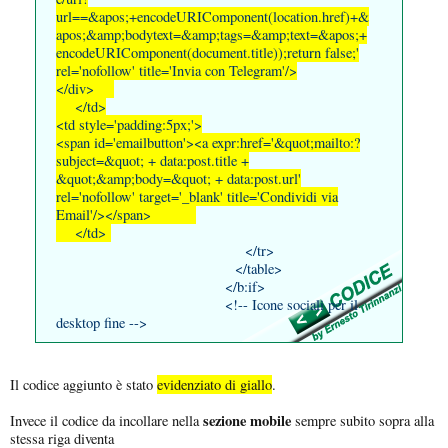
url==&apos;+encodeURIComponent(location.href)+&
apos;&amp;bodytext=&amp;tags=&amp;text=&apos;+
encodeURIComponent(document.title));return false;'
rel='nofollow' title='Invia con Telegram'/>
</div>
</td>
<td style='padding:5px;'>
<span id='emailbutton'><a expr:href='&quot;mailto:?
subject=&quot; + data:post.title +
&quot;&amp;body=&quot; + data:post.url'
rel='nofollow' target='_blank' title='Condividi via
Email'/></span>
</td>
</tr>
</table>
</b:if>
<!-- Icone sociali per il
desktop fine -->
Il codice aggiunto è stato
evidenziato di giallo
.
sezione mobile
Invece il codice da incollare nella
sempre subito sopra alla
stessa riga diventa