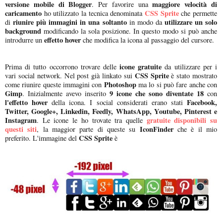
versione mobile di Blogger
maggiore velocità di
. Per favorire una
caricamento
CSS Sprite
ho utilizzato la tecnica denominata
che permette
riunire più immagini in una soltanto
utilizzare un solo
di
in modo da
background
modificando la sola posizione. In questo modo si può anche
effetto hover
introdurre un
che modifica la icona al passaggio del cursore.
icone gratuite
Prima di tutto occorrono trovare delle
da utilizzare per i
CSS Sprite
vari social network. Nel post già linkato sui
è stato mostrato
Photoshop
come riunire queste immagini con
ma lo si può fare anche con
Gimp
9 icone che sono diventate 18
. Inizialmente avevo inserito
con
l'effetto hover
Facebook,
della icona. I social considerati erano stati
Twitter, Google+, Linkedin, Feedly, WhatsApp, Youtube, Pinterest e
Instagram
gratuite disponibili su
. Le icone le ho trovate tra quelle
questi siti
IconFinder
, la maggior parte di queste su
che è il mio
CSS Sprite
preferito. L'immagine del
è