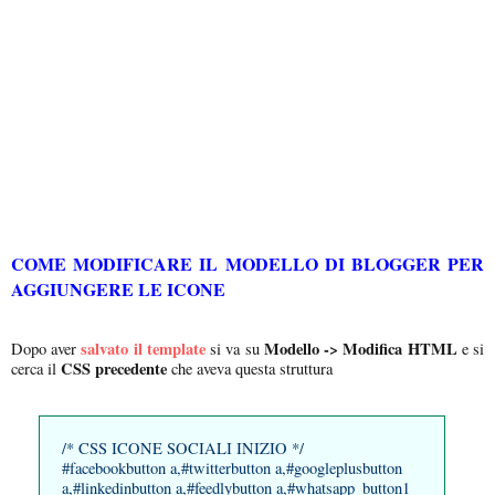
COME MODIFICARE IL MODELLO DI BLOGGER PER
AGGIUNGERE LE ICONE
salvato il template
Modello -> Modifica HTML
Dopo aver
si va su
e si
CSS precedente
cerca il
che aveva questa struttura
/* CSS ICONE SOCIALI INIZIO */
#facebookbutton a,#twitterbutton a,#googleplusbutton
a,#linkedinbutton a,#feedlybutton a,#whatsapp_button1