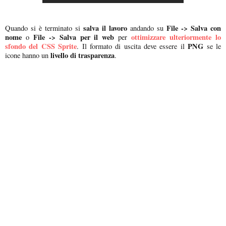
salva il lavoro
File -> Salva con
Quando si è terminato si
andando su
nome
File -> Salva per il web
ottimizzare ulteriormente lo
o
per
sfondo del CSS Sprite
PNG
. Il formato di uscita deve essere il
se le
livello di trasparenza
icone hanno un
.