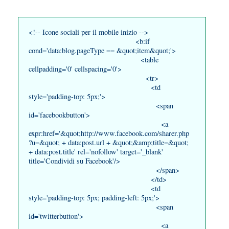
<!-- Icone sociali per il mobile inizio -->
<b:if
cond='data:blog.pageType == &quot;item&quot;'>
<table
cellpadding='0' cellspacing='0'>
<tr>
<td
style='padding-top: 5px;'>
<span
id='facebookbutton'>
<a
expr:href='&quot;http://www.facebook.com/sharer.php
?u=&quot; + data:post.url + &quot;&amp;title=&quot;
+ data:post.title' rel='nofollow' target='_blank'
title='Condividi su Facebook'/>
</span>
</td>
<td
style='padding-top: 5px; padding-left: 5px;'>
<span
id='twitterbutton'>
<a