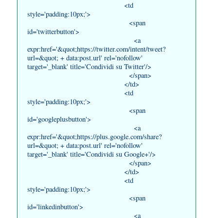
<td
style='padding:10px;'>
<span
id='twitterbutton'>
<a
expr:href='&quot;https://twitter.com/intent/tweet?
url=&quot; + data:post.url' rel='nofollow'
target='_blank' title='Condividi su Twitter'/>
</span>
</td>
<td
style='padding:10px;'>
<span
id='googleplusbutton'>
<a
expr:href='&quot;https://plus.google.com/share?
url=&quot; + data:post.url' rel='nofollow'
target='_blank' title='Condividi su Google+'/>
</span>
</td>
<td
style='padding:10px;'>
<span
id='linkedinbutton'>
<a