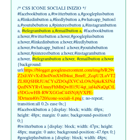
/* CSS ICONE SOCIALI INIZIO */
#facebookbutton a,#twitterbutton a,#googleplusbutton
a,#linkedinbutton a,#feedlybutton a,#whatsapp_button1
a,#youtubebutton a,#pinterestbutton a,#instagrambutton
a,
#telegrambutton a,#emailbutton a,
#facebookbutton
a:hover,#twitterbutton a:hover,#googleplusbutton
a:hover,#linkedinbutton a:hover,#feedlybutton
a:hover,#whatsapp_button1 a:hover,#youtubebutton
a:hover,#pinterestbutton a:hover,#instagrambutton
a:hover,
#telegrambutton a:hover, #emailbutton a:hover
{background:
url(
https://blogger.googleusercontent.com/img/b/R29v
Z2xl/AVvXsEholNmXbfIbkui_BmrE_ZcqiU2LuVT2
ZL8IQSHRJUACYxZDOqIXVCxLO9cNpkeKSJNd
QedNNYRvUmuyFhMhQwH15U4qt_iaf4aNaQgCtL
e5DGcwHB-RWXGGnC44SNj8jVXPE-
3Drtuen40/s720/icone-sociali-4.png
); no-repeat;
transition:all 0.2s ease 0s;}
#facebookbutton a {display: block; width: 48px;
height: 48px; margin: 0 auto; background-position:0
0;}
#twitterbutton a {display: block; width: 47px; height:
48px; margin: 0 auto; background-position:-47.6px 0;}
#googleplusbutton a {display: block; width: 48px;