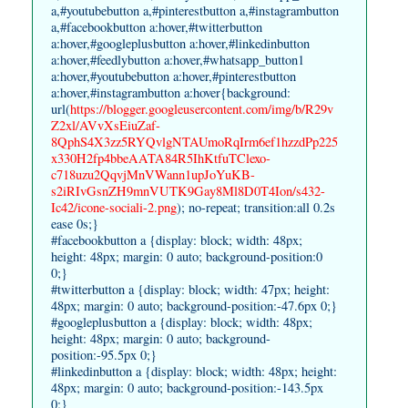
a,#youtubebutton a,#pinterestbutton a,#instagrambutton
a,#facebookbutton a:hover,#twitterbutton
a:hover,#googleplusbutton a:hover,#linkedinbutton
a:hover,#feedlybutton a:hover,#whatsapp_button1
a:hover,#youtubebutton a:hover,#pinterestbutton
a:hover,#instagrambutton a:hover{background:
url(
https://blogger.googleusercontent.com/img/b/R29v
Z2xl/AVvXsEiuZaf-
8QphS4X3zz5RYQvlgNTAUmoRqIrm6ef1hzzdPp225
x330H2fp4bbeAATA84R5IhKtfuTClexo-
c718uzu2QqvjMnVWann1upJoYuKB-
s2iRIvGsnZH9mnVUTK9Gay8Ml8D0T4Ion/s432-
Ic42/icone-sociali-2.png
); no-repeat; transition:all 0.2s
ease 0s;}
#facebookbutton a {display: block; width: 48px;
height: 48px; margin: 0 auto; background-position:0
0;}
#twitterbutton a {display: block; width: 47px; height:
48px; margin: 0 auto; background-position:-47.6px 0;}
#googleplusbutton a {display: block; width: 48px;
height: 48px; margin: 0 auto; background-
position:-95.5px 0;}
#linkedinbutton a {display: block; width: 48px; height:
48px; margin: 0 auto; background-position:-143.5px
0;}