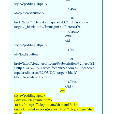
style='padding:10px;'>
<span
id='pinterestbutton'>
<a
href='http://pinterest.com/parsifal32/' rel='nofollow'
target='_blank' title='Immagini su Pinterest'/>
</span>
</td>
<td
style='padding:10px;'>
<div
id='feedlybutton'>
<a
href='http://cloud.feedly.com/#subscription%2Ffeed%2
Fhttp%3A%2F%2Ffeeds.feedburner.com%2Fideeperco
mputeredinternet%2FzUQN' target='blank'
title='Iscriviti ai Feed'/>
</div>
</td>
<td
style='padding:5px;'>
<div id='telegrambutton'>
<a href='https://telegram.me/share/url?url='
onclick='window.open(&apos;https://telegram.me/shar
e/url?