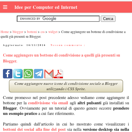
≡
Idee per Computer ed Internet
Home
blogger
bottoni
css
widget
Come aggiungere un bottone di condivisione a
quelli già presenti su Blogger.
Aggiornato:
16/11/2016
|
Nessun commento :
Come aggiungere un bottone di condivisione a quelli già presenti su
Blogger.
Come aggiungere nuove icone di condivisione sociale a Blogger
utilizzando i CSS Sprite.
Come promesso nel post precedente adesso vediamo come aggiungere il
condivisione via email
altri pulsanti
bottone per la
agli
già installati su
Blogger
prendere
. Ovviamente per un tutorial di questo genere occorre
un esempio pratico
a cui fare riferimento.
Partiamo quindi dall'articolo in cui ho mostrato come visualizzare i
bottoni dei social alla fine del post
versione desktop sia nella
sia nella