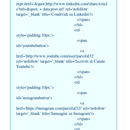
expr:href='&quot;http://www.linkedin.com/shareArticl
e?url=&quot; + data:post.url' rel='nofollow'
target='_blank' title='Condividi su Linkedin'/>
</span>
</td>
<td
style='padding:10px;'>
<span
id='youtubebutton'>
<a
href='http://www.youtube.com/user/parsifal32'
rel='nofollow' target='_blank' title='Iscriviti al Canale
Youtube'/>
</span>
</td>
<td
style='padding:10px;'>
<span
id='instagrambutton'>
<a
href='https://instagram.com/parsifal32/' rel='nofollow'
target='_blank' title='Immagini su Instagram'/>
</span>
</td>
<td