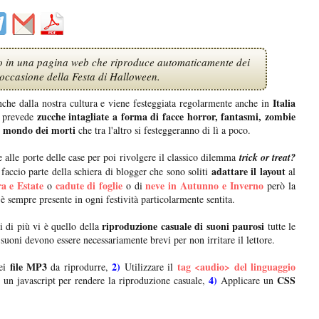
 o in una pagina web che riproduce automaticamente dei
occasione della Festa di Halloween.
Italia
nche dalla nostra cultura e viene festeggiata regolarmente anche in
zucche intagliate a forma di facce horror, fantasmi, zombie
e prevede
mondo dei morti
l
che tra l'altro si festeggeranno di lì a poco.
 alle porte delle case per poi rivolgere il classico dilemma
trick
or treat?
adattare il layout
faccio parte della schiera di blogger che sono soliti
al
ra e Estate
cadute di foglie
neve in Autunno e Inverno
o
o di
però la
è sempre presente in ogni festività particolarmente sentita.
riproduzione casuale di suoni paurosi
i di più vi è quello della
tutte le
 suoni devono essere necessariamente brevi per non irritare il lettore.
file MP3
2)
tag <audio> del linguaggio
dei
da riprodurre,
Utilizzare il
4)
CSS
un javascript per rendere la riproduzione casuale,
Applicare un