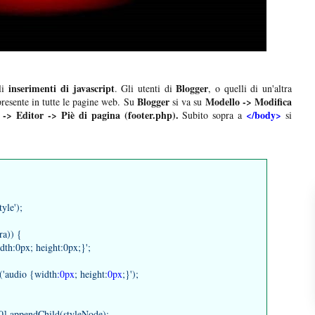
inserimenti di javascript
Blogger
li
. Gli utenti di
, o quelli di un'altra
Blogger
Modello -> Modifica
resente in tutte le pagine web. Su
si va su
 -> Editor -> Piè di pagina (footer.php).
</body>
Subito sopra a
si
yle');
a)) {
th:0px; height:0px;}';
'audio {width
:0px
; height:
0px
;}');
.appendChild(styleNode);