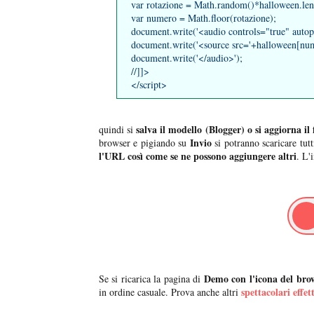
var rotazione = Math.random()*halloween.len
var numero = Math.floor(rotazione);
document.write('<audio controls="true" autop
document.write('<source src='+halloween[nu
document.write('</audio>');
//]]>
</script>
salva il modello (Blogger) o si aggiorna il
quindi si
Invio
browser e pigiando su
si potranno scaricare tutt
l'URL così come se ne possono aggiungere altri
. L'
Demo con l'icona del bro
Se si ricarica la pagina di
spettacolari effe
in ordine casuale.
Prova anche altri