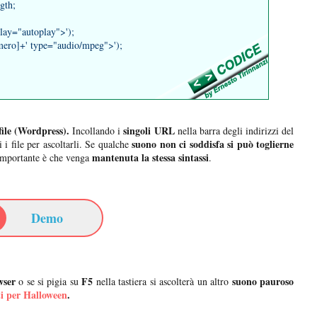
gth;
lay="autoplay">');
mero]+' type="audio/mpeg">');
 file (Wordpress).
singoli URL
Incollando i
nella barra degli indirizzi del
suono non ci soddisfa si può toglierne
i i file per ascoltarli. Se qualche
mantenuta la stessa sintassi
importante è che venga
.
Demo
wser
F5
suono pauroso
o se si pigia su
nella tastiera si ascolterà un altro
tti per Halloween
.