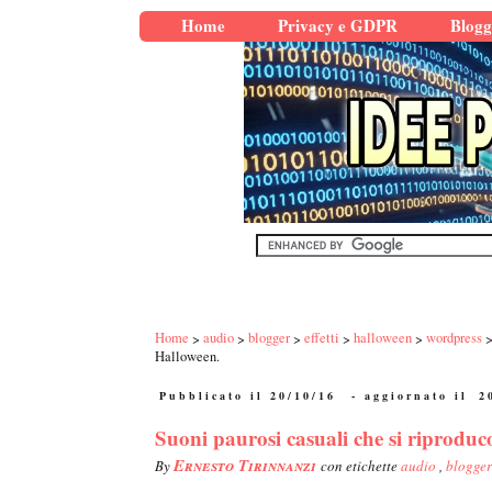
Home
Privacy e GDPR
Blogg
Home
audio
blogger
effetti
halloween
wordpress
Halloween.
Pubblicato il 20/10/16
- aggiornato il
2
Suoni paurosi casuali che si riprodu
Ernesto Tirinnanzi
By
con etichette
audio
,
blogge