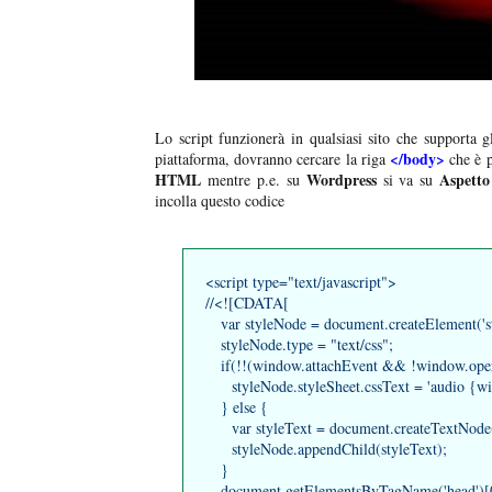
Lo script funzionerà in qualsiasi sito che supporta g
</body>
piattaforma, dovranno cercare la riga
che è p
HTML
Wordpress
Aspetto
mentre p.e. su
si va su
incolla questo codice
<script type="text/javascript">
//<![CDATA[
var styleNode = document.createElement('st
styleNode.type = "text/css";
if(!!(window.attachEvent && !window.oper
styleNode.styleSheet.cssText = 'audio {wid
} else {
var styleText = document.createTextNode(
styleNode.appendChild(styleText);
}
document.getElementsByTagName('head')[0]