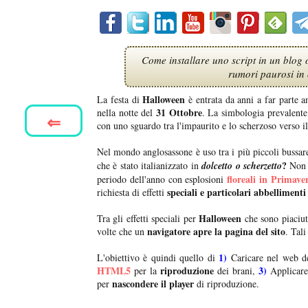
Come installare uno script in un blog
rumori paurosi in 
Halloween
La festa di
è entrata da anni a far parte a
31 Ottobre
nella notte del
. La simbologia prevalent
⇐
con uno sguardo tra l'impaurito e lo scherzoso verso i
Nel mondo anglosassone è uso tra i più piccoli bussare
?
che è stato italianizzato in
dolcetto o scherzetto
Non 
floreali in Primave
periodo dell'anno con esplosioni
speciali e particolari abbellimenti
richiesta di effetti
Halloween
Tra gli effetti speciali per
che sono piaciut
navigatore apre la pagina del sito
volte che un
. Tali
1)
L'obiettivo è quindi quello di
Caricare nel web 
HTML5
riproduzione
3)
per la
dei brani,
Applicare 
nascondere il player
per
di riproduzione.