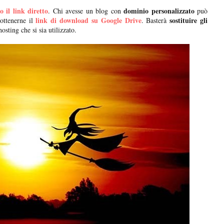
 il link diretto
dominio personalizzato
. Chi avesse un blog con
può
link di download su Google Drive
sostituire gli
ttenerne il
. Basterà
osting che si sia utilizzato.