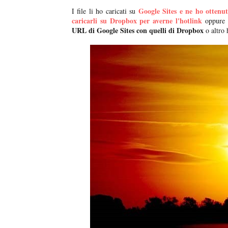
Google Sites e ne ho ottenuto
I file li ho caricati su
caricarli su Dropbox per averne l'hotlink
oppure o
URL di Google Sites con quelli di Dropbox
o altro h