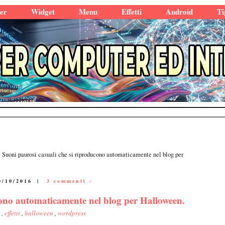
er
Widget
Menu
Effetti
Android
Ti
Suoni paurosi casuali che si riproducono automaticamente nel blog per
0/10/2016
|
3 commenti :
cono automaticamente nel blog per Halloween.
r
,
effetti
,
halloween
,
wordpress