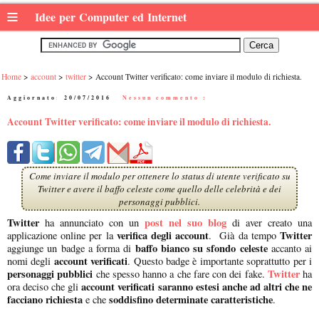
≡
Idee per Computer ed Internet
Home
account
twitter
Account Twitter verificato: come inviare il modulo di richiesta.
Aggiornato:
20/07/2016
|
Nessun commento :
Account Twitter verificato: come inviare il modulo di richiesta.
Come inviare il modulo per ottenere lo status di utente verificato su
Twitter e avere il baffo celeste come quello delle celebrità e dei
personaggi pubblici.
Twitter
post nel suo blog
ha annunciato con un
di aver creato una
verifica degli account
Twitter
applicazione online per la
. Già da tempo
baffo bianco su sfondo celeste
aggiunge un badge a forma di
accanto ai
account verificati
nomi degli
. Questo badge è importante soprattutto per i
personaggi pubblici
Twitter
che spesso hanno a che fare con dei fake.
ha
account verificati saranno estesi anche ad altri che ne
ora deciso che gli
facciano richiesta
soddisfino determinate caratteristiche
e che
.