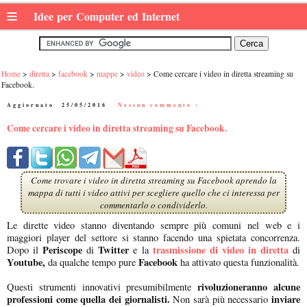
≡
Idee per Computer ed Internet
Home
diretta
facebook
mappe
video
Come cercare i video in diretta streaming su
Facebook.
Aggiornato:
25/05/2016
|
Nessun commento :
Come cercare i video in diretta streaming su Facebook.
Come trovare i video in diretta streaming su Facebook aprendo la
mappa di tutti i video attivi per scegliere quello che ci interessa per
commentarlo o condividerlo.
Le dirette video stanno diventando sempre più comuni nel web e i
maggiori player del settore si stanno facendo una spietata concorrenza.
Periscope
Twitter
trasmissione di video in diretta
Dopo il
di
e la
di
Youtube,
Facebook
da qualche tempo pure
ha attivato questa funzionalità.
rivoluzioneranno alcune
Questi strumenti innovativi presumibilmente
professioni come quella dei giornalisti.
inviare
Non sarà più necessario