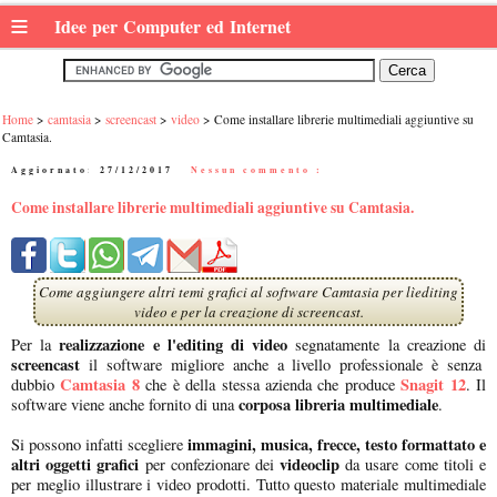
≡
Idee per Computer ed Internet
Home
camtasia
screencast
video
Come installare librerie multimediali aggiuntive su
Camtasia.
Aggiornato:
27/12/2017
|
Nessun commento :
Come installare librerie multimediali aggiuntive su Camtasia.
Come aggiungere altri temi grafici al software Camtasia per lìediting
video e per la creazione di screencast.
realizzazione e l'editing di video
Per la
segnatamente la creazione di
screencast
il software migliore anche a livello professionale è senza
Camtasia 8
Snagit 12
dubbio
che è della stessa azienda che produce
. Il
corposa libreria multimediale
software viene anche fornito di una
.
immagini, musica, frecce, testo formattato e
Si possono infatti scegliere
altri oggetti grafici
videoclip
per confezionare dei
da usare come titoli e
per meglio illustrare i video prodotti. Tutto questo materiale multimediale