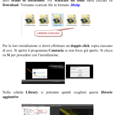
brano di sottofondo
scaricare un tema
altro
. Per
basta cliccare su
Download
.libzip
. Verranno scaricati file in formato
.
doppio click
Per la loro installazione si dovrà effettuare un
sopra ciascuno
Camtasia
di essi. Si aprirà il programma
se non fosse già aperto. Si clicca
Sì
su
per procedere con l'installazione.
Library
librerie
Nella scheda
si potranno quindi scegliere queste
aggiuntive