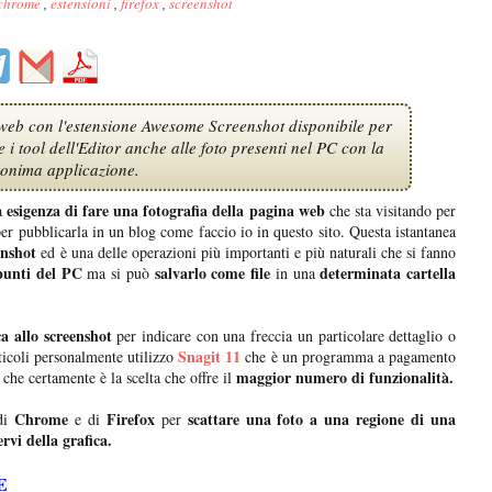
chrome
,
estensioni
,
firefox
,
screenshot
web con l'estensione Awesome Screenshot disponibile per
i tool dell'Editor anche alle foto presenti nel PC con la
onima applicazione.
esigenza di fare una fotografia della pagina web
la
che sta visitando per
er pubblicarla in un blog come faccio io in questo sito. Questa istantanea
enshot
ed è una delle operazioni più importanti e più naturali che si fanno
unti del PC
salvarlo come file
determinata cartella
ma si può
in una
ca allo screenshot
per indicare con una freccia un particolare dettaglio o
Snagit 11
rticoli personalmente utilizzo
che è un programma a pagamento
maggior numero di funzionalità.
 che certamente è la scelta che offre il
Chrome
Firefox
scattare una foto a una regione di una
 di
e di
per
rvi della grafica.
E