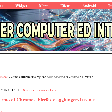
er
Widget
Menu
Effetti
Android
Ti
enshot
Come catturare una regione dello schermo di Chrome e Firefox e
5/10/2015
|
Nessun commento :
ermo di Chrome e Firefox e aggiungervi testo e