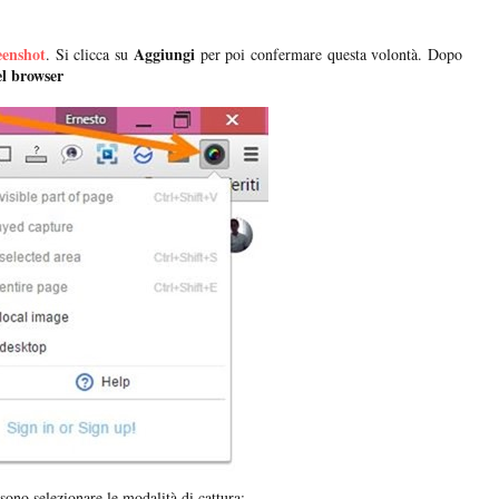
enshot
Aggiungi
. Si clicca su
per poi confermare questa volontà. Dopo
el browser
sono selezionare le modalità di cattura: