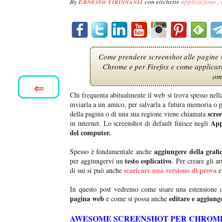
Ernesto Tirinnanzi
By
con etichette
applicazione
,
Come prendere screenshot alle pagine 
Chrome e per Firefox e come applicare 
om
⇐
Chi frequenta abitualmente il web si trova spesso nel
inviarla a un amico, per salvarla a futura memoria o p
scre
della pagina o di una sua regione viene chiamata
App
in internet. Lo screenshot di default finisce negli
del computer.
aggiungere della grafi
Spesso è fondamentale anche
testo esplicativo
per aggiungervi un
. Per creare gli a
scaricare una versione di prova
di sui si può anche
e
In questo post vedremo come usare una estensione
pagina web
editare e aggiunge
e come si possa anche
AWESOME SCREENSHOT PER CHROM