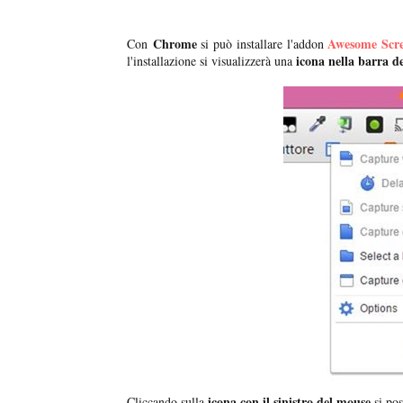
Chrome
Awesome Scre
Con
si può installare l'addon
icona nella barra d
l'installazione si visualizzerà una
icona con il sinistro del mouse
Cliccando sulla
si pos