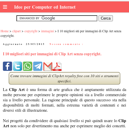
≡
Idee per Computer ed Internet
Home
clipart
copyright
immagini
I 10 migliori siti per immagini di Clip Art senza
copyright.
Aggiornato:
25/05/2015
|
Nessun commento :
I 10 migliori siti per immagini di Clip Art senza copyright.
Come trovare immagini di ClipArt royalty free con 10 siti o strumenti
specifici.
Clip Art
La
è una forma di arte grafica che è ampiamente utilizzata da
molte persone per esprimere le proprie opinioni sia a livello commerciale
sia a livello personale. La ragione principale di questo successo sta nella
disponibilità di molti formati, nella estrema varietà di contenuti e nei
diversi stili di illustrazione.
Clip
Nei progetti da condividere di qualsiasi livello si può quindi usare lo
Art
non solo per divertimento ma anche per esprimere meglio dei concetti.