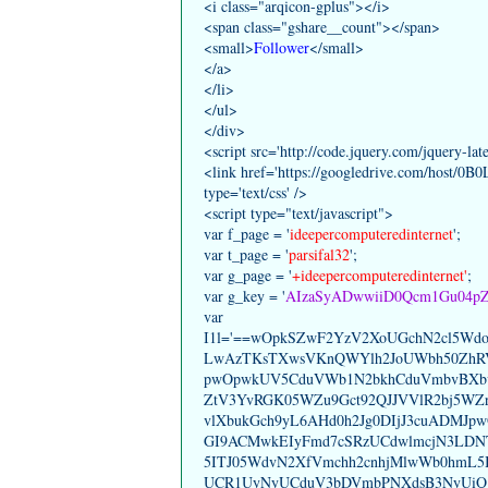
<i class="arqicon-gplus"></i>
<span class="gshare__count"></span>
<small>
Follower
</small>
</a>
</li>
</ul>
</div>
<script src='http://code.jquery.com/jquery-lates
<link href='https://googledrive.com/host/
type='text/css' />
<script type="text/javascript">
var f_page = '
ideepercomputeredinternet
';
var t_page = '
parsifal32
';
var g_page = '
+ideepercomputeredinternet'
;
var g_key = '
AIzaSyADwwiiD0Qcm1Gu04p
var
I1l='==wOpkSZwF2YzV2XoUGchN2cl5W
LwAzTKsTXwsVKnQWYlh2JoUWbh50ZhR
pwOpwkUV5CduVWb1N2bkhCduVmbvBXb
ZtV3YvRGK05WZu9Gct92QJJVVlR2bj5W
vlXbukGch9yL6AHd0h2Jg0DIjJ3cuADMJ
GI9ACMwkEIyFmd7cSRzUCdwlmcjN3LDNT
5ITJ05WdvN2XfVmchh2cnhjMlwWb0hmL5
UCR1UyNyUCduV3bDVmbPNXdsB3NyUiQ1