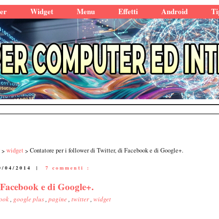
er
Widget
Menu
Effetti
Android
Ti
widget
Contatore per i follower di Twitter, di Facebook e di Google+.
0/04/2014
|
7 commenti :
i Facebook e di Google+.
book
,
google plus
,
pagine
,
twitter
,
widget