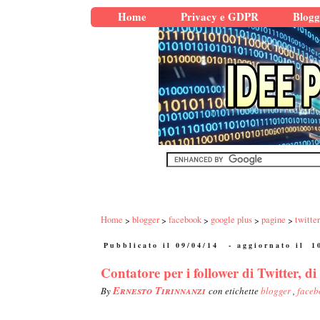
Home
Privacy e GDPR
Blogg
Home
blogger
facebook
google plus
pagine
twitter
Pubblicato il 09/04/14
- aggiornato il
1
Contatore per i follower di Twitter, d
Ernesto Tirinnanzi
By
con etichette
blogger
,
face