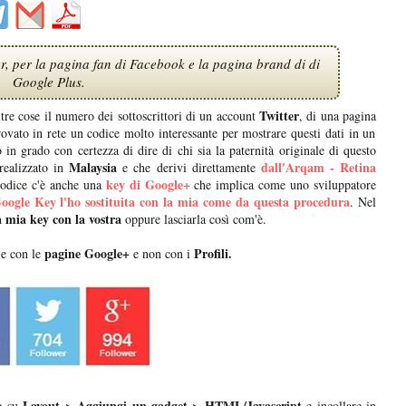
, per la pagina fan di Facebook e la pagina brand di di
Google Plus.
Twitter
ltre cose il numero dei sottoscrittori di un account
, di una pagina
ovato in rete un codice molto interessante per mostrare questi dati in un
in grado con certezza di dire di chi sia la paternità originale di questo
Malaysia
dall'Arqam - Retina
realizzato in
e che derivi direttamente
key di Google+
codice c'è anche una
che implica come uno sviluppatore
oogle Key l'ho sostituita con la mia come da questa procedura
. Nel
la mia key con la vostra
oppure lasciarla così com'è.
pagine Google+
Profili.
e con le
e non con i
Layout > Aggiungi un gadget > HTML/Javascript
re su
e incollare in