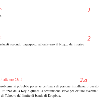
25
e.
31
lsanti secondo pagespeed rallentavano il blog... da inserire
14 alle ore 23:11
problema si potrebbe porre se centinaia di persone installassero questo
 utilizzo della Key e quindi la sostituzione serve per evitare eventuali
s di Yahoo o del limite di banda di Dropbox.