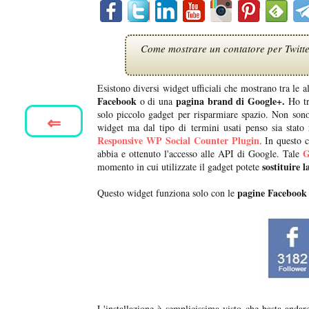
Come mostrare un contatore per Twitter
Esistono diversi widget ufficiali che mostrano tra le a
Facebook
pagina brand di Google+.
o di una
Ho tr
solo piccolo gadget per risparmiare spazio. Non sono 
⇐
widget ma dal tipo di termini usati penso sia stato 
Responsive WP Social Counter Plugin
. In questo 
G
abbia e ottenuto l'accesso alle API di Google. Tale
sostituire 
momento in cui utilizzate il gadget potete
pagine Facebook
Questo widget funziona solo con le
L'installazione è semplicissima visto che basta anda