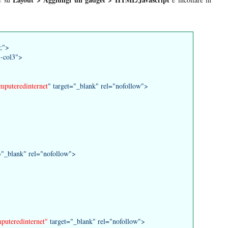
;">
q-col3">
mputeredinternet
" target="_blank" rel="nofollow">
="_blank" rel="nofollow">
puteredinternet"
target="_blank" rel="nofollow">