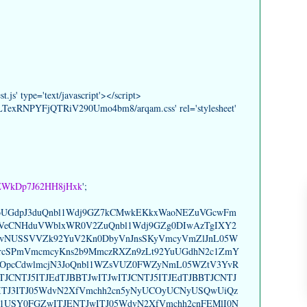
t.js' type='text/javascript'></script>
0B0LTexRNPYFjQTRiV290Umo4bm8/arqam.css' rel='stylesheet'
ZWkDp7J62HH8jHxk
';
doUGdpJ3duQnbl1Wdj9GZ7kCMwkEKkxWaoNEZuVGcwFm
VeCNHduVWblxWR0V2ZuQnbl1Wdj9GZg0DIwAzTgIXY2
vNUSSVVZk92YuV2Kn0DbyVnJnsSKyVmcyVmZlJnL05W
ZrcSPmVmcmcyKns2b9MmczRXZn9zLt92YuUGdhN2c1ZmY
pwOpcCdwlmcjN3JoQnbl1WZsVUZ0FWZyNmL05WZtV3YvR
JCNTJ5ITJEdTJBBTJwITJwITJCNTJ5ITJEdTJBBTJCNTJ
ITJ3ITJ05WdvN2XfVmchh2cn5yNyUCOyUCNyUSQwUiQz
USY0FGZwITJENTJwITJ05WdvN2XfVmchh2cnFEMlI0N