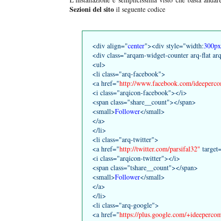
Sezioni del sito
il seguente codice
<div align="
center
"><div style="width:
300
px
<div class="arqam-widget-counter arq-flat ar
<ul>
<li class="arq-facebook">
<a href="
http://www.facebook.com/ideeperco
<i class="arqicon-facebook"></i>
<span class="share__count"></span>
<small>
Follower
</small>
</a>
</li>
<li class="arq-twitter">
<a href="
http://twitter.com/parsifal32"
target
<i class="arqicon-twitter"></i>
<span class="tshare__count"></span>
<small>
Follower
</small>
</a>
</li>
<li class="arq-google">
<a href="
https://plus.google.com/+ideepercom