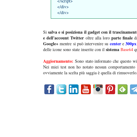
</script>
</div>
</div>
salva e si posiziona il gadget con il trascinamen
Si
e dell'account Twitter
parte finale
oltre alla loro
da
Google+
center
300px
mentre si può intervenire su
e
sistema
Base64
delle icone sono state inserite con il
qu
Aggiornamento:
Sono stato informato che questo widg
Nei miei test non ho notato nessun comportamento d
ovviamente la scelta più saggia è quella di rimuoverl