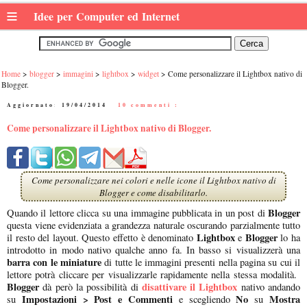
≡
Idee per Computer ed Internet
Home
blogger
immagini
lightbox
widget
Come personalizzare il Lightbox nativo di
Blogger.
Aggiornato:
19/04/2014
|
10 commenti :
Come personalizzare il Lightbox nativo di Blogger.
Come personalizzare nei colori e nelle icone il Lightbox nativo di
Blogger e come disabilitarlo.
Blogger
Quando il lettore clicca su una immagine pubblicata in un post di
questa viene evidenziata a grandezza naturale oscurando parzialmente tutto
Lightbox
Blogger
il resto del layout. Questo effetto è denominato
e
lo ha
introdotto in modo nativo qualche anno fa. In basso si visualizzerà una
barra con le miniature
di tutte le immagini presenti nella pagina su cui il
lettore potrà cliccare per visualizzarle rapidamente nella stessa modalità.
Blogger
disattivare il Lightbox
dà però la possibilità di
nativo andando
Impostazioni > Post e Commenti
No
Mostra
su
e scegliendo
su