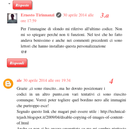
Risposte
Ernesto Tirinnanzi
30 aprile 2014 alle
ore 17:59
Per l'immagine di sfondo mi riferivo all'ultimo codice. Non
mi so spiegare perché non ti funzioni. Nel test che ho fatto
andava benissimo e anche nei commenti precedenti ci sono
lettori che hanno installato questa personalizzazione
@#
Rispondi
ale
30 aprile 2014 alle ore 19:34
Grazie ,ci sono riuscito...ma ho dovuto posizionare i
codici in un altro punto,con vari tentativi ci sono riuscito
comunque. Vorrei poter togliere quel bordino nero alle immagini
che purtroppo esce!
Segnalo questo link che magari può essere utile : http://technical-
tejash.blogspot.it/2009/04/disable-copying-of-images-of-content-
of.html
Anche se non ci ho ancora smanettato su,ma mi sembra piuttosto