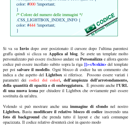
color: #
000
!important;
}
/* Colore del numero delle immagini */
.CSS_LIGHTBOX_INDEX_INFO {
color: #
444
!important;
}
Invio
Si va su
dopo aver posizionato il cursore dopo l'ultima parentesi
Applica al blog
graffa quindi si clicca su
. Se avete un template molto
Personalizza
personalizzato può essere rischioso andare su
e allora questo
]]></b:skin>
codice può essere incollato subito sopra la riga
del template
salvare il modello
per poi
. Ogni blocco di codice ha un commento che
Lightbox
indica a che aspetto del
si riferisce. Possono essere variati i
codici dei colori
, dell'ampiezza dell'arrotondamento,
parametri dei
della quantità di opacità e di ombreggiatura.
l'URL
È presente anche
di una nuova icona
per chiudere il Lightbox che ovviamente può essere
sostituita da un'altra.
immagine di sfondo
Volendo si può mostrare anche una
nel nostro
Lightbox.
modificare il relativo blocco di codice
Basta
inserendo una
foto di background
che prenda tutto il layout e che sarà comunque
opacizzata. Il codice relativo diventerà cioè in questo modo