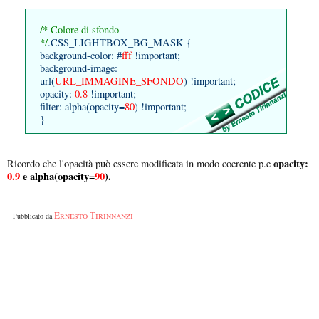
/* Colore di sfondo
*/
.CSS_LIGHTBOX_BG_MASK {
background-color: #
fff
!important;
background-image:
url(
URL_IMMAGINE_SFONDO
) !important;
opacity:
0.8
!important;
filter: alpha(opacity=
80
) !important;
}
opacity:
Ricordo che l'opacità può essere modificata in modo coerente p.e
0.9
e alpha(opacity=
90
).
Ernesto Tirinnanzi
Pubblicato da