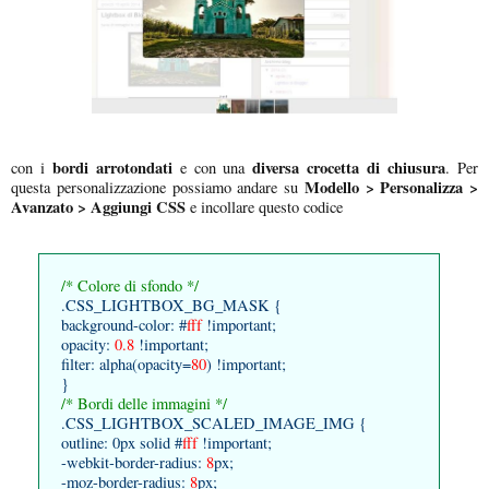
bordi arrotondati
diversa crocetta di chiusura
con i
e con una
. Per
Modello > Personalizza >
questa personalizzazione possiamo andare su
Avanzato > Aggiungi CSS
e incollare questo codice
/* Colore di sfondo */
.CSS_LIGHTBOX_BG_MASK {
background-color: #
fff
!important;
opacity:
0.8
!important;
filter: alpha(opacity=
80
) !important;
}
/* Bordi delle immagini */
.CSS_LIGHTBOX_SCALED_IMAGE_IMG {
outline: 0px solid #
fff
!important;
-webkit-border-radius:
8
px;
-moz-border-radius:
8
px;