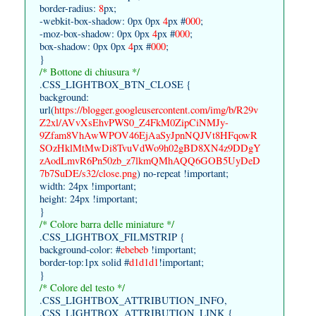
border-radius:
8
px;
-webkit-box-shadow: 0px 0px
4
px #
000
;
-moz-box-shadow: 0px 0px
4
px #
000
;
box-shadow: 0px 0px
4
px #
000
;
}
/* Bottone di chiusura */
.CSS_LIGHTBOX_BTN_CLOSE {
background:
url(
https://blogger.googleusercontent.com/img/b/R29v
Z2xl/AVvXsEhvPWS0_Z4FkM0ZipCiNMJy-
9Zfam8VhAwWPOV46EjAaSyJpnNQJVt8HFqowR
SOzHklMtMwDi8TvuVdWo9h02gBD8XN4z9DDgY
zAodLmvR6Pn50zb_z7lkmQMhAQQ6GOB5UyDeD
7b7SuDE/s32/close.png
) no-repeat !important;
width: 24px !important;
height: 24px !important;
}
/* Colore barra delle miniature */
.CSS_LIGHTBOX_FILMSTRIP {
background-color: #
ebebeb
!important;
border-top:1px solid #
d1d1d1
!important;
}
/* Colore del testo */
.CSS_LIGHTBOX_ATTRIBUTION_INFO,
.CSS_LIGHTBOX_ATTRIBUTION_LINK {