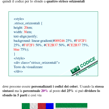
quattro strisce orizzontali
quindi il codice per lo sfondo a
<style>
.strisce_orizzontali {
height:
20
em;
width:
30
em;
text-align:justify;
background: linear-gradient(#
009246
25%, #
F1F2F1
25%, #
F1F2F1
50%, #
CE2B37
50%, #
CE2B37
75%,
blue
75%);
}
</style>
<div class="strisce_orizzontali">
Testo da visualizzare
</div>
personalizzati i codici dei color
stessa
dove possono essere
i. Usando la
sintassi
percentuale
20%
del 25%
dividere lo
ma la
al posto
si può
sfondo in 5 parti
e così via