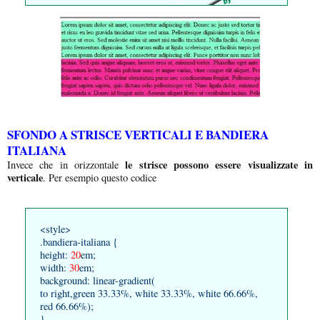
SFONDO A STRISCE VERTICALI E BANDIERA
ITALIANA
le strisce possono essere visualizzate in
Invece che in orizzontale
verticale
. Per esempio questo codice
<style>
.bandiera-italiana {
height:
20
em;
width:
30
em;
background: linear-gradient(
to right,green 33.33%, white 33.33%, white 66.66%,
red 66.66%);
}