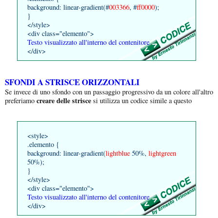
background: linear-gradient(#
003366
, #
ff0000
);
}
</style>
<div class="elemento">
Testo visualizzato all'interno del contenitore
</div>
SFONDI A STRISCE ORIZZONTALI
Se invece di uno sfondo con un passaggio progressivo da un colore all'altro
creare delle strisce
preferiamo
si utilizza un codice simile a questo
<style>
.elemento {
background: linear-gradient(
lightblue
50%,
lightgreen
50%);
}
</style>
<div class="elemento">
Testo visualizzato all'interno del contenitore
</div>