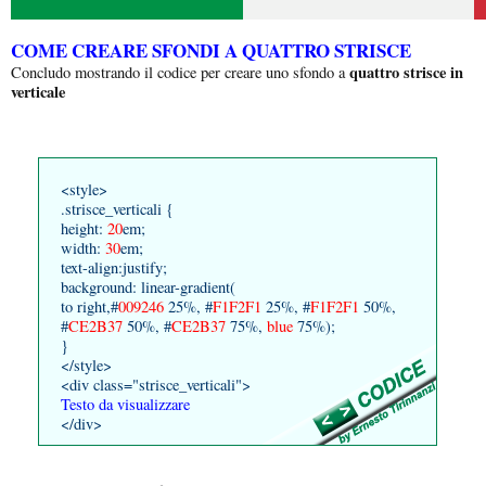
COME CREARE SFONDI A QUATTRO STRISCE
quattro strisce in
Concludo mostrando il codice per creare uno sfondo a
verticale
<style>
.strisce_verticali {
height:
20
em;
width:
30
em;
text-align:justify;
background: linear-gradient(
to right,#
009246
25%, #
F1F2F1
25%, #
F1F2F1
50%,
#
CE2B37
50%, #
CE2B37
75%,
blue
75%);
}
</style>
<div class="strisce_verticali">
Testo da visualizzare
</div>