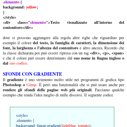
.
elemento
{
background:
yellow
;
}
</style>
<div class="
elemento
">Testo visualizzato all'interno del
contenitore</div>
dove si possono aggiungere alla regola altre righe che riguardino per
del testo, la famiglia di caratteri, la dimensione dei
esempio il colore
font, la larghezza e l'altezza del contenitore
e altro ancora. Ricordo che
<div>, <p>, <span>
la classe dichiarata poi può essere ripresa con un tag
suo nome in lingua inglese o
e che il colore può essere determinato dal
dal
suo codice
.
SFONDI CON GRADIENTE
gradiente
Il
è uno strumento molto utile nei programmi di grafica tipo
Photoshop o
Gimp
. È però una funzionalità che si può usare anche per
rendere gli sfondi delle pagine web più originali
. Facciamo qualche
esempio che renda l'idea meglio di mille discorsi. Il seguente codice
<style>
.elemento {
background: linear-gradient(
lightblue
,
tomato
);