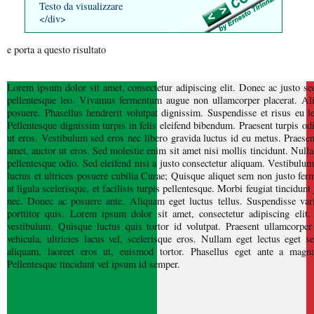
Testo da visualizzare
</div>
e porta a questo risultato
Lorem ipsum dolor sit amet, consectetur adipiscing elit. Donec ac justo sed
pellentesque leo. Vivamus fermentum augue non ullamcorper placerat. Ali
posuere. Phasellus hendrerit volutpat dignissim. Suspendisse et risus eu le
Pellentesque dignissim turpis in felis eleifend bibendum. Praesent turpis o
ut eros. Vestibulum sed eros nec libero gravida luctus id eu metus. Praesent
amet, auctor ut eros. Sed molestie enim sit amet nisi mollis tincidunt. Nulla 
pellentesque odio. Sed eleifend nisi a justo consectetur aliquam. Vestibulu
luctus et ultrices posuere cubilia Curae; Quisque aliquet sem non justo fe
at ligula scelerisque, et facilisis turpis pellentesque. Morbi feugiat tincidunt 
nec. Donec ac posuere ante. Aliquam eget luctus tellus. Suspendisse variu
porttitor quis. Lorem ipsum dolor sit amet, consectetur adipiscing elit.
vestibulum. Quisque luctus quis tortor id volutpat. Praesent ullamcorpe
vehicula, ultricies lacus vel, scelerisque eros. Nullam eget lectus eget 
aliquam, laoreet eros ut, euismod tortor. Phasellus eget ante a magn
Pellentesque tincidunt vel ipsum id semper.