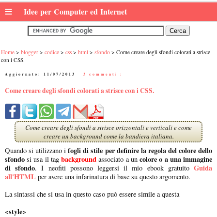
≡
Idee per Computer ed Internet
Home
blogger
codice
css
html
sfondo
Come creare degli sfondi colorati a strisce
con i CSS.
Aggiornato:
11/07/2013
|
3 commenti :
Come creare degli sfondi colorati a strisce con i CSS.
Come creare degli sfondi a strisce orizzontali e verticali e come
creare un background come la bandiera italiana.
fogli di stile per definire la regola del colore dello
Quando si utilizzano i
sfondo
background
colore o a una immagine
si usa il tag
associato a un
di sfondo
Guida
. I neofiti possono leggersi il mio ebook gratuito
all'HTML
per avere una infarinatura di base su questo argomento.
La sintassi che si usa in questo caso può essere simile a questa
<style>