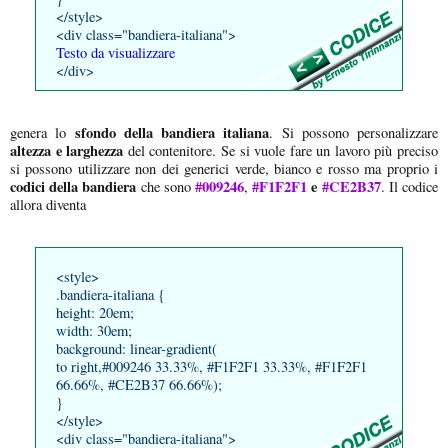
</style>
<div class="bandiera-italiana">
Testo da visualizzare
</div>
sfondo della bandiera italiana
genera lo
. Si possono personalizzare
altezza e larghezza
del contenitore. Se si vuole fare un lavoro più preciso
si possono utilizzare non dei generici verde, bianco e rosso ma proprio i
codici della bandiera
#009246
#F1F2F1
e
#CE2B37
che sono
,
. Il codice
allora diventa
<style>
.bandiera-italiana {
height: 20em;
width: 30em;
background: linear-gradient(
to right,#009246 33.33%, #F1F2F1 33.33%, #F1F2F1
66.66%, #CE2B37 66.66%);
}
</style>
<div class="bandiera-italiana">