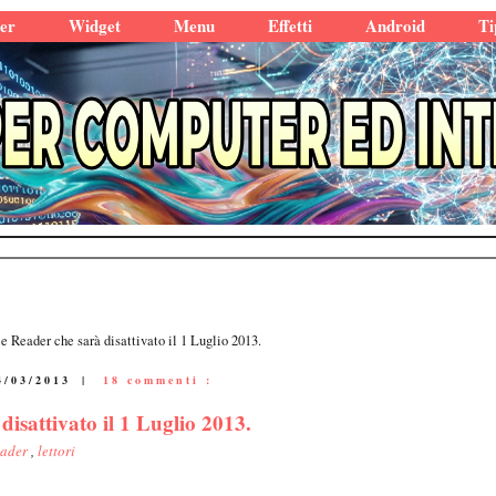
er
Widget
Menu
Effetti
Android
Ti
e Reader che sarà disattivato il 1 Luglio 2013.
4/03/2013
|
18 commenti :
disattivato il 1 Luglio 2013.
eader
,
lettori