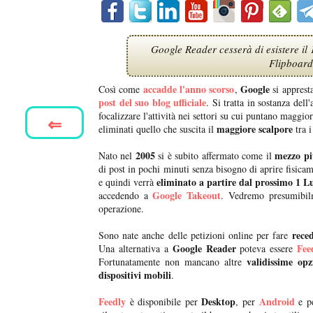
Google Reader cesserà di esistere il
Flipboard
accadde l'anno scorso
Google
Così come
,
si appresta
post del suo blog ufficiale
. Si tratta in sostanza del
focalizzare l'attività nei settori su cui puntano maggi
⇐
maggiore scalpore
eliminati quello che suscita il
tra i
2005
mezzo pi
Nato nel
si è subito affermato come il
di post in pochi minuti senza bisogno di aprire fisica
eliminato a partire dal prossimo 1 L
e quindi verrà
Google Takeout
accedendo a
. Vedremo presumibilm
operazione.
reced
Sono nate anche delle petizioni online per fare
Google Reader
Fe
Una alternativa a
poteva essere
validissime op
Fortunatamente non mancano altre
dispositivi mobili
.
Feedly
Desktop
Android
è disponibile per
, per
e 