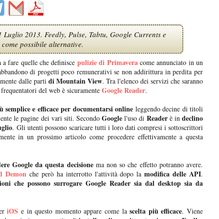
 1 Luglio 2013. Feedly, Pulse, Tabtu, Google Currents e
 come possibile alternative.
pulizie di Primavera
 a fare quelle che definisce
come annunciato in un
l'abbandono di progetti poco remunerativi se non addirittura in perdita per
di Mountain View
ormente dalle parti
. Tra l'elenco dei servizi che saranno
Google Reader
 frequentatori del web è sicuramente
.
ù semplice e efficace per documentarsi online
leggendo decine di titoli
Google
Reader
declino
mente le pagine dei vari siti. Secondo
l'uso di
è in
uglio
. Gli utenti possono scaricare tutti i loro dati compresi i sottoscrittori
ente in un prossimo articolo come procedere effettivamente a questa
ere Google da questa decisione
ma non so che effetto potranno avere.
ed Demon
modifica delle API
che però ha interrotto l'attività dopo la
.
zioni che possono surrogare Google Reader sia dal desktop sia da
iOS
scelta più efficace
per
e in questo momento appare come la
. Viene