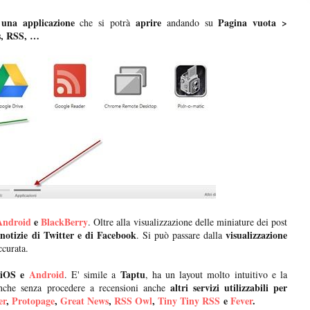
 una applicazione
aprire
Pagina vuota >
che si potrà
andando su
s, RSS, …
Android
e
BlackBerry
. Oltre alla visualizzazione delle miniature dei post
notizie di Twitter e di Facebook
visualizzazione
. Si può passare dalla
ccurata.
iOS e
Android
Taptu
r
. E' simile a
, ha un layout molto intuitivo e la
altri servizi utilizzabili per
o anche senza procedere a recensioni anche
er
,
Protopage
,
Great News
,
RSS Owl
,
Tiny Tiny RSS
e
Fever
.