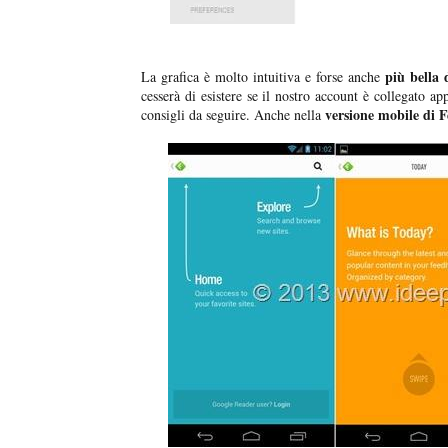
più bella 
La grafica è molto intuitiva e forse anche
cesserà di esistere se il nostro account è collegato a
versione mobile di F
consigli da seguire. Anche nella