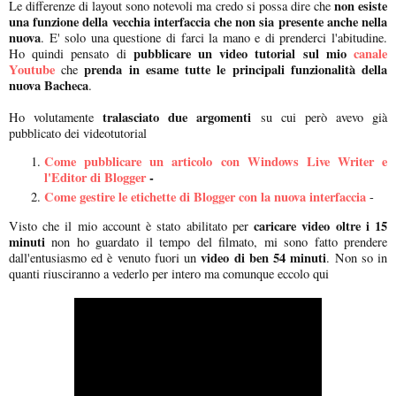
non esiste
Le differenze di layout sono notevoli ma credo si possa dire che
una funzione della vecchia interfaccia che non sia presente anche nella
nuova
. E' solo una questione di farci la mano e di prenderci l'abitudine.
pubblicare un video tutorial sul mio
canale
Ho quindi pensato di
Youtube
prenda in esame tutte le principali funzionalità della
che
nuova Bacheca
.
tralasciato due argomenti
Ho volutamente
su cui però avevo già
pubblicato dei videotutorial
Come pubblicare un articolo con Windows Live Writer e
l'Editor di Blogger
-
Come gestire le etichette di Blogger con la nuova interfaccia
-
caricare video oltre i 15
Visto che il mio account è stato abilitato per
minuti
non ho guardato il tempo del filmato, mi sono fatto prendere
video di ben 54 minuti
dall'entusiasmo ed è venuto fuori un
. Non so in
quanti riusciranno a vederlo per intero ma comunque eccolo qui