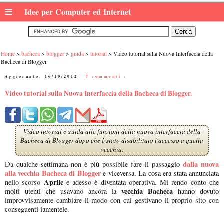
≡
Idee per Computer ed Internet
Home
bacheca
blogger
guida
tutorial
Video tutorial sulla Nuova Interfaccia della
Bacheca di Blogger.
Aggiornato:
16/10/2012
|
7 commenti :
Video tutorial sulla Nuova Interfaccia della Bacheca di Blogger.
Video tutorial e guida alle funzioni della nuova interfaccia della
Bacheca di Blogger dopo che è stato disabilitato l'accesso a quella
vecchia.
dalla nuova
Da qualche settimana non è più possibile fare il passaggio
alla vecchia Bacheca di Blogger
e viceversa. La cosa era stata annunciata
Aprile
nello scorso
e adesso è diventata operativa. Mi rendo conto che
vecchia Bacheca
molti utenti che usavano ancora la
hanno dovuto
improvvisamente cambiare il modo con cui gestivano il proprio sito con
conseguenti lamentele.