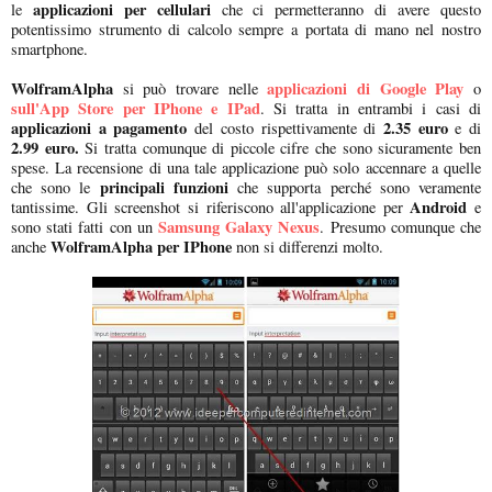
applicazioni per cellulari
le
che ci permetteranno di avere questo
potentissimo strumento di calcolo sempre a portata di mano nel nostro
smartphone.
WolframAlpha
applicazioni di Google Play
si può trovare nelle
o
sull'App Store per IPhone e IPad
. Si tratta in entrambi i casi di
applicazioni a pagamento
2.35 euro
del costo rispettivamente di
e di
2.99 euro.
Si tratta comunque di piccole cifre che sono sicuramente ben
spese. La recensione di una tale applicazione può solo accennare a quelle
principali funzioni
che sono le
che supporta perché sono veramente
Android
tantissime. Gli screenshot si riferiscono all'applicazione per
e
Samsung Galaxy Nexus
sono stati fatti con un
. Presumo comunque che
WolframAlpha per IPhone
anche
non si differenzi molto.