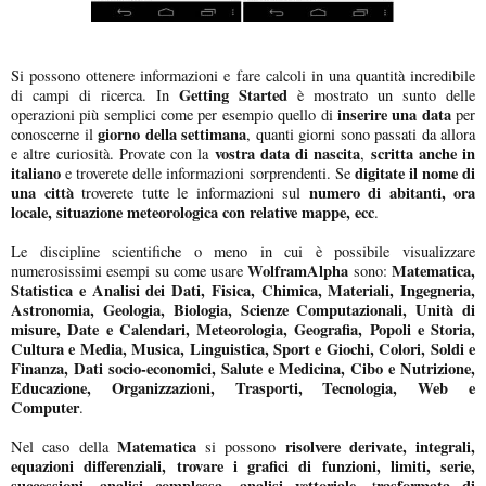
Si possono ottenere informazioni e fare calcoli in una quantità incredibile
Getting Started
di campi di ricerca. In
è mostrato un sunto delle
inserire una data
operazioni più semplici come per esempio quello di
per
giorno della settimana
conoscerne il
, quanti giorni sono passati da allora
vostra data di nascita
scritta anche in
e altre curiosità. Provate con la
,
italiano
digitate il nome di
e troverete delle informazioni sorprendenti. Se
una città
numero di abitanti, ora
troverete tutte le informazioni sul
locale, situazione meteorologica con relative mappe, ecc
.
Le discipline scientifiche o meno in cui è possibile visualizzare
WolframAlpha
Matematica,
numerosissimi esempi su come usare
sono:
Statistica e Analisi dei Dati, Fisica, Chimica, Materiali, Ingegneria,
Astronomia, Geologia, Biologia, Scienze Computazionali, Unità di
misure, Date e Calendari, Meteorologia, Geografia, Popoli e Storia,
Cultura e Media, Musica, Linguistica, Sport e Giochi, Colori, Soldi e
Finanza, Dati socio-economici, Salute e Medicina, Cibo e Nutrizione,
Educazione, Organizzazioni, Trasporti, Tecnologia, Web e
Computer
.
Matematica
risolvere derivate, integrali,
Nel caso della
si possono
equazioni differenziali, trovare i grafici di funzioni, limiti, serie,
successioni, analisi complessa, analisi vettoriale,
rasformata di
t