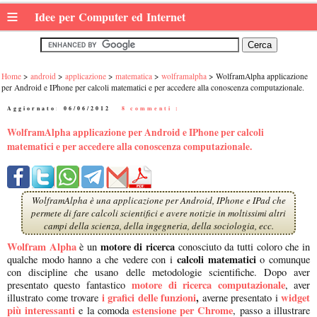
≡
Idee per Computer ed Internet
Home
android
applicazione
matematica
wolframalpha
WolframAlpha applicazione
per Android e IPhone per calcoli matematici e per accedere alla conoscenza computazionale.
Aggiornato:
06/06/2012
|
8 commenti :
WolframAlpha applicazione per Android e IPhone per calcoli
matematici e per accedere alla conoscenza computazionale.
WolframAlpha è una applicazione per Android, IPhone e IPad che
permete di fare calcoli scientifici e avere notizie in moltissimi altri
campi della scienza, della ingegneria, della sociologia, ecc.
Wolfram Alpha
motore di ricerca
è un
conosciuto da tutti coloro che in
calcoli matematici
qualche modo hanno a che vedere con i
o comunque
con discipline che usano delle metodologie scientifiche. Dopo aver
motore di ricerca computazionale
presentato questo fantastico
, aver
i
grafici delle funzioni
,
widget
illustrato come trovare
averne presentato i
più interessanti
estensione per Chrome
e la comoda
, passo a illustrare