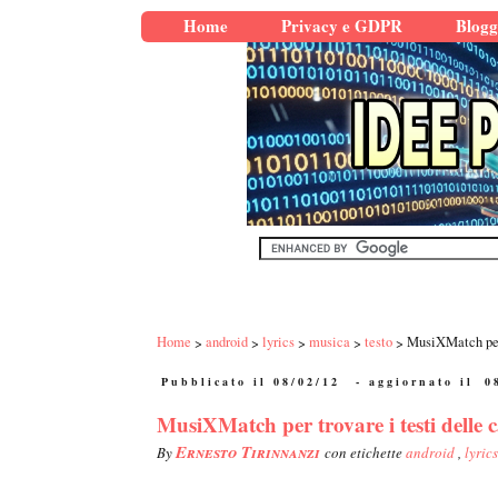
Home
Privacy e GDPR
Blogg
Home
android
lyrics
musica
testo
MusiXMatch per t
Pubblicato il 08/02/12
- aggiornato il
0
MusiXMatch per trovare i testi delle ca
Ernesto Tirinnanzi
By
con etichette
android
,
lyric