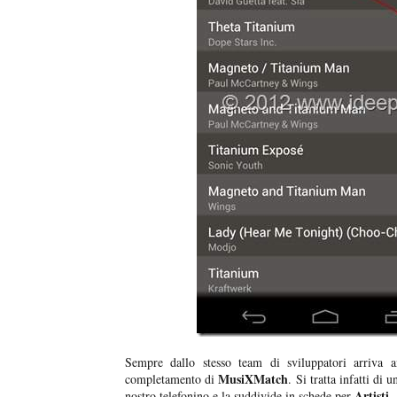
Sempre dallo stesso team di sviluppatori arriva a
MusiXMatch
completamento di
. Si tratta infatti di 
Artisti,
nostro telefonino e la suddivide in schede per