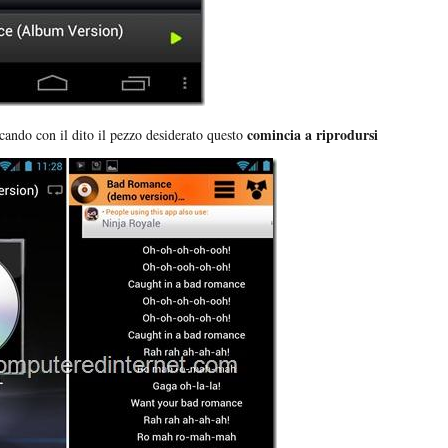
comincia a riprodursi
cando con il dito il pezzo desiderato questo