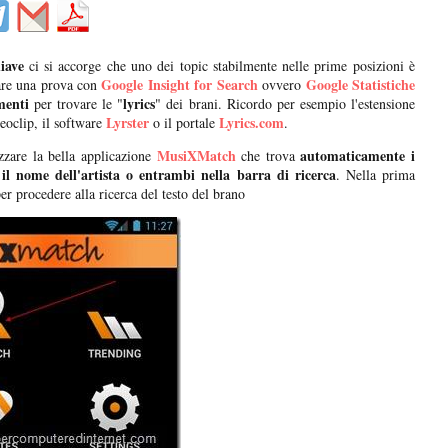
iave
ci si accorge che uno dei topic stabilmente nelle prime posizioni è
Google Insight for Search
Google Statistiche
are una prova con
ovvero
menti
lyrics
per trovare le "
" dei brani. Ricordo per esempio l'estensione
Lyrster
Lyrics.com
eoclip, il software
o il portale
.
MusiXMatch
automaticamente i
zzare la bella applicazione
che trova
 il nome dell'artista o entrambi nella barra di ricerca
. Nella prima
er procedere alla ricerca del testo del brano