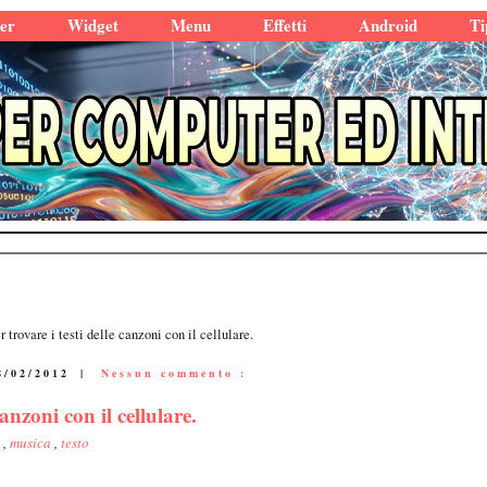
er
Widget
Menu
Effetti
Android
Ti
rovare i testi delle canzoni con il cellulare.
8/02/2012
|
Nessun commento :
nzoni con il cellulare.
s
,
musica
,
testo