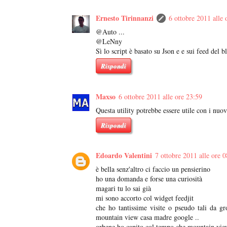
Ernesto Tirinnanzi
6 ottobre 2011 alle 
@Auto ...
@LeNny
Sì lo script è basato su Json e e sui feed del b
Rispondi
Maxso
6 ottobre 2011 alle ore 23:59
Questa utility potrebbe essere utile con i nuov
Rispondi
Edoardo Valentini
7 ottobre 2011 alle ore 
è bella senz'altro ci faccio un pensierino
ho una domanda e forse una curiosità
magari tu lo sai già
mi sono accorto col widget feedjit
che ho tantissime visite o pseudo tali da g
mountain view casa madre google ..
orbene ho capito col tempo che mountain view 