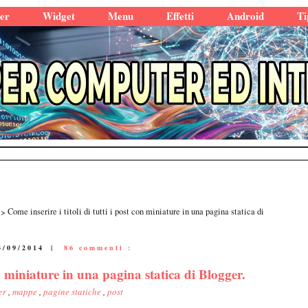
er
Widget
Menu
Effetti
Android
Ti
Come inserire i titoli di tutti i post con miniature in una pagina statica di
4/09/2014
|
86 commenti :
con miniature in una pagina statica di Blogger.
er
,
mappe
,
pagine statiche
,
post