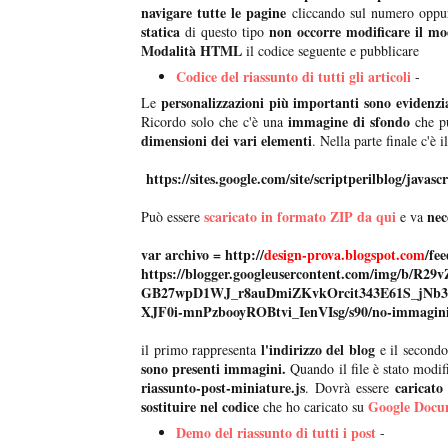
navigare tutte le pagine
cliccando sul numero oppu
statica
non occorre modificare il mo
di questo tipo
Modalità HTML
il codice seguente e pubblicare
Codice del riassunto di tutti gli articoli
-
personalizzazioni più importanti sono evidenzia
Le
immagine di sfondo
Ricordo solo che c'è una
che pu
dimensioni dei vari elementi
. Nella parte finale c'è il
https://sites.google.com/site/scriptperilblog/javasc
scaricato in formato ZIP da qui
nec
Può essere
e va
var archivo =
http://
design-prova.blogspot.com
/fee
https://blogger.googleusercontent.com/img/b/
GB27wpD1WJ_r8auDmiZKvkOrcit343E61S_jNb3
XJF0i-mnPzbooyROBtvi_IenVIsg/s90/no-immagini
l'indirizzo del blog
il primo rappresenta
e il secondo
sono presenti immagini.
Quando il file è stato modif
riassunto-post-miniature.js
caricato
. Dovrà essere
sostituire nel codice
Google Docu
che ho caricato su
Demo del riassunto di tutti i post
-