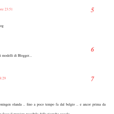
ore 23:51
log
i modelli di Blogger...
08:29
roningen olanda .. fino a poco tempo fa dal belgio .. e ancor prima da
fosse il preview possibile dalle ricerche google