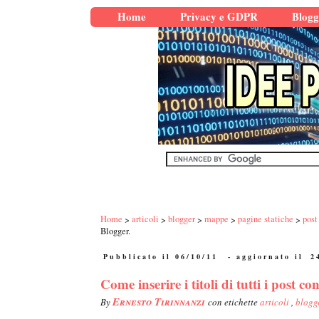
Home
Privacy e GDPR
Blogg
Home
articoli
blogger
mappe
pagine statiche
post
Blogger.
Pubblicato il 06/10/11
- aggiornato il
2
Come inserire i titoli di tutti i post 
Ernesto Tirinnanzi
By
con etichette
articoli
,
blogg