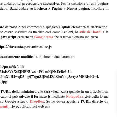
precedente
successiva.
pagina
re andando su
e
Per la creazione di una
dello
Bacheca > Pagine > Nuova pagina,
. Basta andare su
incollare in
te di rosso
quale elemento si riferiscono
e nei commenti è spiegato a
.
i colori, lo
stile dei bordi
e le
ò essere sostituita da un'altra così come
javascript
Google sites
caricato su
che si trova a questo indirizzo
ript-2/riassunto-post-miniature.js
essariamente modificato
in almeno due parametri
ds/posts/default
R29vZ2xl/AVvXsEjHBNUwslhPG-mlQNxErRc3-U-
J4nXbH2wqD3-_g07Ygn3JjFoIJZ0ZbnVkg5zAyAMERisdOwk-
.jpg
l'URL della miniatura
non
che sarà visualizzata quando in un articolo
salvare il formato js
Notepad++
icato, si può
mediante
cioè della forma
Google Sites
DropBox
.
l'URL diretto da
su
o
Se ne dovrà acquisire
menti
. Ho pubblicato nel web una