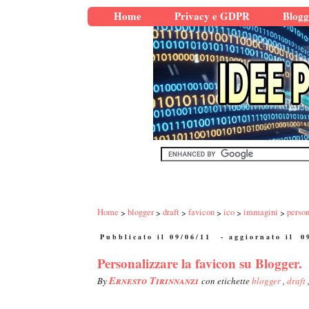
Home
Privacy e GDPR
Blogg
Home
blogger
draft
favicon
ico
immagini
perso
Pubblicato il 09/06/11
- aggiornato il
0
Personalizzare la favicon su Blogger.
Ernesto Tirinnanzi
By
con etichette
blogger
,
draft