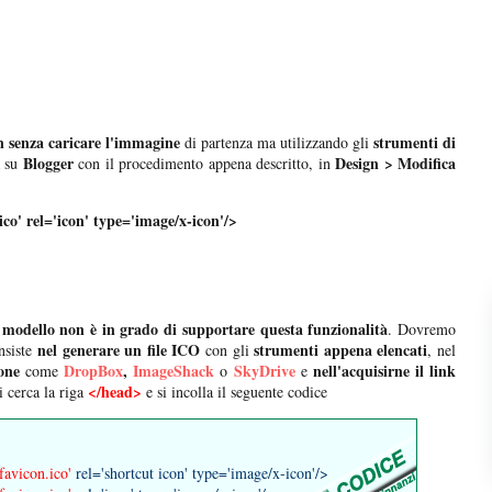
on senza caricare l'immagine
strumenti di
di partenza ma utilizzando gli
Blogger
Design > Modifica
 su
con il procedimento appena descritto, in
ico'
rel='icon' type='image/x-icon'/>
 modello non è in grado di supportare questa funzionalità
. Dovremo
nel generare un file ICO
strumenti appena elencati
nsiste
con gli
, nel
one
DropBox
,
ImageShack
SkyDrive
nell'acquisirne il link
come
o
e
</head>
si cerca la riga
e si incolla il seguente codice
favicon.ico'
rel='shortcut icon' type='image/x-icon'/>