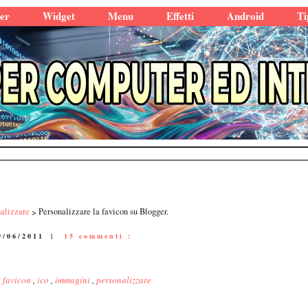
er
Widget
Menu
Effetti
Android
Ti
nalizzare
Personalizzare la favicon su Blogger.
9/06/2011
|
15 commenti :
,
favicon
,
ico
,
immagini
,
personalizzare