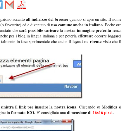
all'indirizzo del browser
paiono accanto
quando si apre un sito. Il nome
uso comune anche in italiano
(o favourite) ed è diventato di
. Poche ore
sarà possibile caricare la nostra immagine preferita
unciato che
senza
che per i blog in lingua italiana e per poterla effettuare occorre loggarci
layout ne risente
 talmente in fase sperimentale che anche il
visto che il
sinistra il link per inserire la nostra icona
Modifica
. Cliccando su
si
formato ICO.
dimensione di
16x16 pixel
.
gine in
E' consigliata una