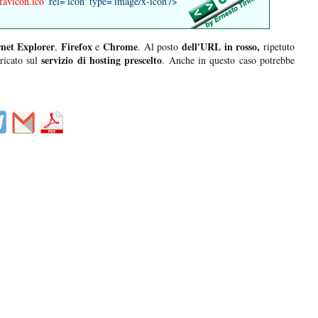
favicon.ico'
rel='icon' type='image/x-icon'/>
rnet Explorer
Firefox
Chrome
dell'URL in rosso,
,
e
. Al posto
ripetuto
servizio di hosting prescelto
icato sul
. Anche in questo caso potrebbe