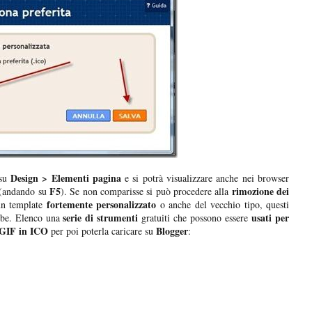
Design > Elementi pagina
 su
e si potrà visualizzare anche nei browser
F5
rimozione dei
a (andando su
). Se non comparisse si può procedere alla
fortemente personalizzato
un template
o anche del vecchio tipo, questi
serie di strumenti
usati per
ebbe. Elenco una
gratuiti che possono essere
 GIF in ICO
Blogger
per poi poterla caricare su
: