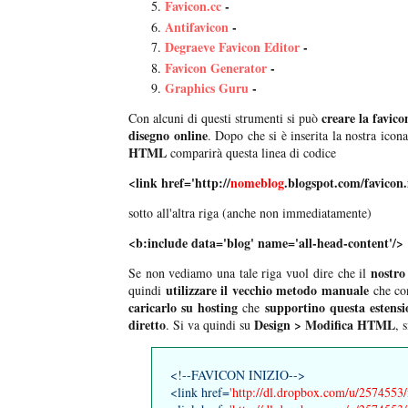
Favicon.cc
-
Antifavicon
-
Degraeve Favicon Editor
-
Favicon Generator
-
Graphics Guru
-
creare la favic
Con alcuni di questi strumenti si può
disegno online
. Dopo che si è inserita la nostra icona
HTML
comparirà questa linea di codice
<link href='
http://
nomeblog
.blogspot.com/favicon.
sotto all'altra riga (anche non immediatamente)
<b:include data='blog' name='all-head-content'/>
nostro
Se non vediamo una tale riga vuol dire che il
utilizzare il vecchio metodo manuale
quindi
che co
caricarlo su hosting
supportino questa estensi
che
diretto
Design > Modifica HTML
. Si va quindi su
, 
<!--FAVICON INIZIO-->
<link href=
'http://dl.dropbox.com/u/2574553/