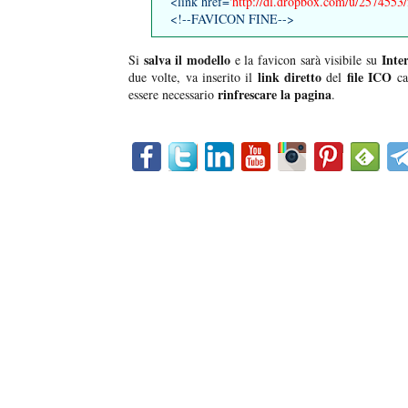
<link href=
'http://dl.dropbox.com/u/2574553/
<!--FAVICON FINE-->
salva il modello
Inte
Si
e la favicon sarà visibile su
link diretto
file ICO
due volte, va inserito il
del
car
rinfrescare la pagina
essere necessario
.