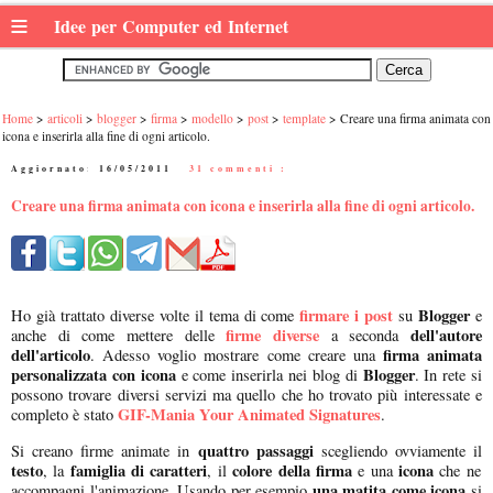
≡
Idee per Computer ed Internet
Home
articoli
blogger
firma
modello
post
template
Creare una firma animata con
icona e inserirla alla fine di ogni articolo.
Aggiornato:
16/05/2011
|
31 commenti :
Creare una firma animata con icona e inserirla alla fine di ogni articolo.
firmare i post
Blogger
Ho già trattato diverse volte il tema di come
su
e
firme diverse
dell'autore
anche di come mettere delle
a seconda
dell'articolo
firma animata
. Adesso voglio mostrare come creare una
personalizzata con icona
Blogger
e come inserirla nei blog di
. In rete si
possono trovare diversi servizi ma quello che ho trovato più interessate e
GIF-Mania Your Animated Signatures
completo è stato
.
quattro passaggi
Si creano firme animate in
scegliendo ovviamente il
testo
famiglia di caratteri
colore della firma
icona
, la
, il
e una
che ne
una matita come icona
accompagni l'animazione. Usando per esempio
si