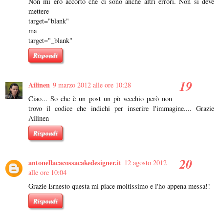
Non mi ero accorto che ci sono anche altri errori. Non si deve
mettere
target="blank"
ma
target="_blank"
Rispondi
Ailinen
9 marzo 2012 alle ore 10:28
Ciao... So che è un post un pò vecchio però non
trovo il codice che indichi per inserire l'immagine.... Grazie
Ailinen
Rispondi
antonellacacossacakedesigner.it
12 agosto 2012
alle ore 10:04
Grazie Ernesto questa mi piace moltissimo e l'ho appena messa!!
Rispondi