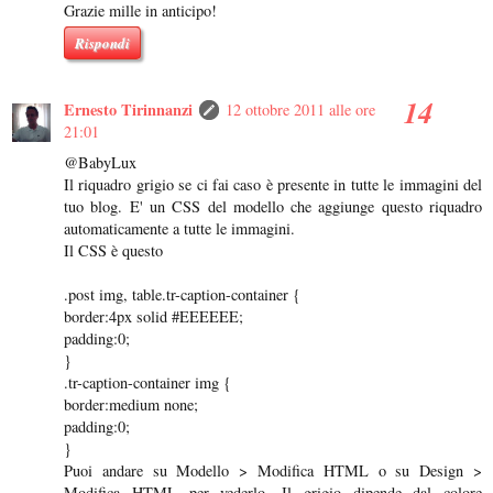
Grazie mille in anticipo!
Rispondi
Ernesto Tirinnanzi
12 ottobre 2011 alle ore
21:01
@BabyLux
Il riquadro grigio se ci fai caso è presente in tutte le immagini del
tuo blog. E' un CSS del modello che aggiunge questo riquadro
automaticamente a tutte le immagini.
Il CSS è questo
.post img, table.tr-caption-container {
border:4px solid #EEEEEE;
padding:0;
}
.tr-caption-container img {
border:medium none;
padding:0;
}
Puoi andare su Modello > Modifica HTML o su Design >
Modifica HTML per vederlo. Il grigio dipende dal colore