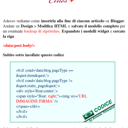
inserirla alla fine di ciascun articolo
Blogger
Adesso vediamo come
su
.
Design > Modifica HTML
salvate il modello completo
Andate su
e
per
backup di ripristino
Espandete i modelli widget
cercate
un eventuale
.
e
la riga
<data:post.body/>
Subito sotto incollate questo codice
<b:if cond='data:blog.pageType ==
&quot;item&quot;'>
<b:if cond='data:blog.pageType !=
&quot;static_page&quot;'>
<div style='float:center;'>
<span style="float:
right
;"><img src=
'URL
IMMAGINE FIRMA'
/>
</span></div>
</b:if>
</b:if>