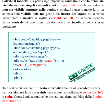
Salvate il modello
condizione che la firma sia
. La prima riga impone la
visibile solo nei singoli elementi
(post e
pagine statiche
) e la seconda che
non sia visibile appunto nelle pagine statiche
. In questo modo la firma
visibile solo nei post
destra del layout
animata sarà
sulla
, se si vuole
sinistra
right
left
visualizzare a
si sostituisce
con
. Se si vuole avere la
firma centrale
incollare nella stessa
si può usare questo codice da
posizione
<b:if cond='data:blog.pageType ==
&quot;item&quot;'>
<b:if cond='data:blog.pageType !=
&quot;static_page&quot;'>
<div style='float:center;'>
<div style="text-align:
center
;"><img
src=
'URL_Immagine'
/>
</div></div>
</b:if>
</b:if>
utilizzato alternativamente al precedente
Tale codice può essere
anche
posizionare la firma a sinistra e a destra
center
left
per
sostituendo
con
right
Pagina
o
. Come è mia abitudine ho postato una demo nel blog della
di Benvenuto