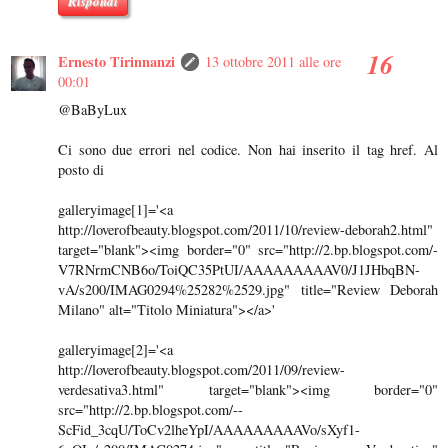
Rispondi
Ernesto Tirinnanzi
13 ottobre 2011 alle ore
00:01
@BaByLux
Ci sono due errori nel codice. Non hai inserito il tag href. Al
posto di
galleryimage[1]='<a
http://loverofbeauty.blogspot.com/2011/10/review-deborah2.html"
target="blank"><img border="0" src="http://2.bp.blogspot.com/-
V7RNrmCNB6o/ToiQC35PtUI/AAAAAAAAAV0/J1JHbqBN-
vA/s200/IMAG0294%25282%2529.jpg" title="Review Deborah
Milano" alt="Titolo Miniatura"></a>'
galleryimage[2]='<a
http://loverofbeauty.blogspot.com/2011/09/review-
verdesativa3.html" target="blank"><img border="0"
src="http://2.bp.blogspot.com/--
ScFid_3cqU/ToCv2lheYpI/AAAAAAAAAVo/sXyf1-