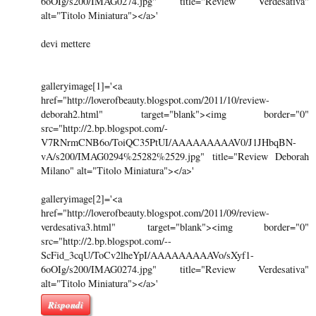
6oOIg/s200/IMAG0274.jpg" title="Review Verdesativa"
alt="Titolo Miniatura"></a>'
devi mettere
galleryimage[1]='<a
href="http://loverofbeauty.blogspot.com/2011/10/review-
deborah2.html" target="blank"><img border="0"
src="http://2.bp.blogspot.com/-
V7RNrmCNB6o/ToiQC35PtUI/AAAAAAAAAV0/J1JHbqBN-
vA/s200/IMAG0294%25282%2529.jpg" title="Review Deborah
Milano" alt="Titolo Miniatura"></a>'
galleryimage[2]='<a
href="http://loverofbeauty.blogspot.com/2011/09/review-
verdesativa3.html" target="blank"><img border="0"
src="http://2.bp.blogspot.com/--
ScFid_3cqU/ToCv2lheYpI/AAAAAAAAAVo/sXyf1-
6oOIg/s200/IMAG0274.jpg" title="Review Verdesativa"
alt="Titolo Miniatura"></a>'
Rispondi