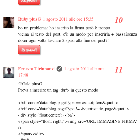
Rispondi
Ruby plusG
1 agosto 2011 alle ore 15:35
ho un problema: ho inserito la firma però è troppo
vicina al testo del post, c'è un modo per inserirla + bassa?senza
dover ogni volta lasciare 2 spazi alla fine dei post?!
Rispondi
Ernesto Tirinnanzi
1 agosto 2011 alle ore
17:48
@Gale plusG
Prova a inserire un tag <br/> in questo modo
<b:if cond='data:blog.pageType == &quot;item&quot;'>
<b:if cond='data:blog.pageType != &quot;static_page&quot;'>
<div style='float:center;'> <br/>
<span style="float: right;"><img src='URL IMMAGINE FIRMA'
/>
</span></div>
</b:if>