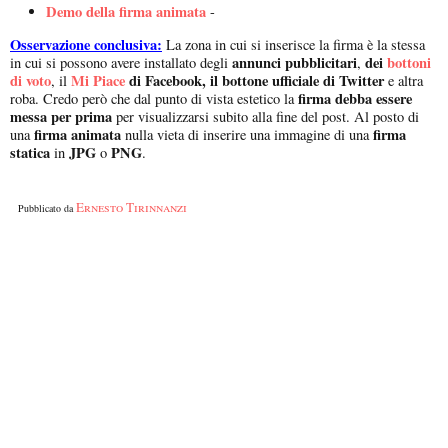
Demo della firma animata
-
Osservazione conclusiva:
La zona in cui si inserisce la firma è la stessa
annunci pubblicitari
dei
bottoni
in cui si possono avere installato degli
,
di voto
Mi Piace
di Facebook, il bottone ufficiale di Twitter
, il
e altra
firma debba essere
roba. Credo però che dal punto di vista estetico la
messa per prima
per visualizzarsi subito alla fine del post. Al posto di
firma animata
firma
una
nulla vieta di inserire una immagine di una
statica
JPG
PNG
in
o
.
Ernesto Tirinnanzi
Pubblicato da