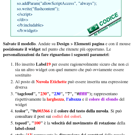
so.addParam("allowScriptAccess", "always");
so.write("flashcontent");
</script>
</div>
</b:includable>
</b:widget>
Salvate il modello
Design > Elementi pagina
. Andate su
e con il mouse
posizionate il widget
nel punto che ritenete più opportuno. Le
personalizzazioni da fare riguardano i seguenti parametri
:
Label
19
Ho inserito
per essere ragionevolmente sicuro che non ci
sia un altro widget con quel numero che può ovviamente essere
sostituito
Nuvola Etichette
Al posto di
può essere inserita una espressione
diversa
"tagcloud", "
230
", "
230
", "7", "#
ffffff
");
rappresentano
larghezza
l'altezza
colore di sfondo
rispettivamente la
,
e il
del
widget
tcolor", "0x
003366
colore del testo della nuvola
è il
. Si può
codici dei colori
consultare il post sui
.
tspeed", "
100
"
velocità del movimento
di rotazione
è la
della
label-cloud
style='
12
'
dimensione dei caratteri
rappresenta la
della nuvola