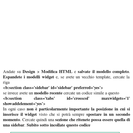
Design > Modifica HTML
salvate il modello completo
Andate su
e
.
Espandete i modelli widget
e, se avete un vecchio template, cercate la
riga
<b:section class='sidebar' id='sidebar' preferred='yes'>
modello recente
se invece avete un
cercate un codice simile a questo
<b:section class='tabs' id='crosscol' maxwidgets='1'
showaddelement='yes'>
non è particolarmente importante la posizione in cui si
In ogni caso
inserisce il widget
spostare in un secondo
visto che si potrà sempre
momento
sezione che ritenete possa essere quella di
. Cercate quindi una
una sidebar
Subito sotto
incollate questo codice
.