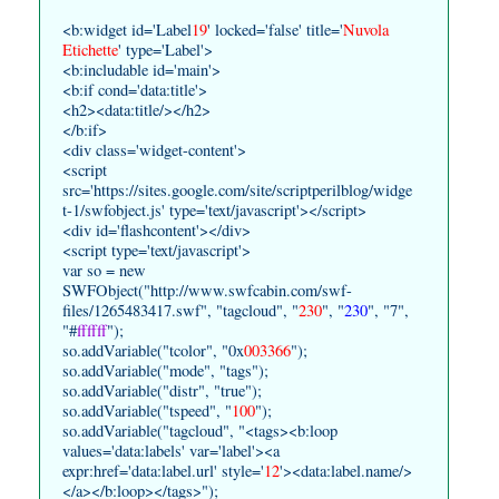
<b:widget id='Label
19
' locked='false' title='
Nuvola
Etichette
' type='Label'>
<b:includable id='main'>
<b:if cond='data:title'>
<h2><data:title/></h2>
</b:if>
<div class='widget-content'>
<script
src='https://sites.google.com/site/scriptperilblog/widge
t-1/swfobject.js' type='text/javascript'></script>
<div id='flashcontent'></div>
<script type='text/javascript'>
var so = new
SWFObject("http://www.swfcabin.com/swf-
files/1265483417.swf", "tagcloud", "
230
", "
230
", "7",
"#
ffffff
");
so.addVariable("tcolor", "0x
003366
");
so.addVariable("mode", "tags");
so.addVariable("distr", "true");
so.addVariable("tspeed", "
100
");
so.addVariable("tagcloud", "<tags><b:loop
values='data:labels' var='label'><a
expr:href='data:label.url' style='
12
'><data:label.name/>
</a></b:loop></tags>");