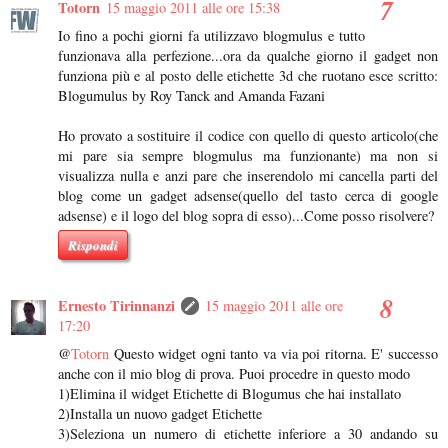
Totorn
15 maggio 2011 alle ore 15:38
Io fino a pochi giorni fa utilizzavo blogmulus e tutto
funzionava alla perfezione...ora da qualche giorno il gadget non
funziona più e al posto delle etichette 3d che ruotano esce scritto:
Blogumulus by Roy Tanck and Amanda Fazani
Ho provato a sostituire il codice con quello di questo articolo(che
mi pare sia sempre blogmulus ma funzionante) ma non si
visualizza nulla e anzi pare che inserendolo mi cancella parti del
blog come un gadget adsense(quello del tasto cerca di google
adsense) e il logo del blog sopra di esso)...Come posso risolvere?
Rispondi
Ernesto Tirinnanzi
15 maggio 2011 alle ore
17:20
@
Totorn
Questo widget ogni tanto va via poi ritorna. E' successo
anche con il mio blog di prova. Puoi procedre in questo modo
1)Elimina il widget Etichette di Blogumus che hai installato
2)Installa un nuovo gadget Etichette
3)Seleziona un numero di etichette inferiore a 30 andando su