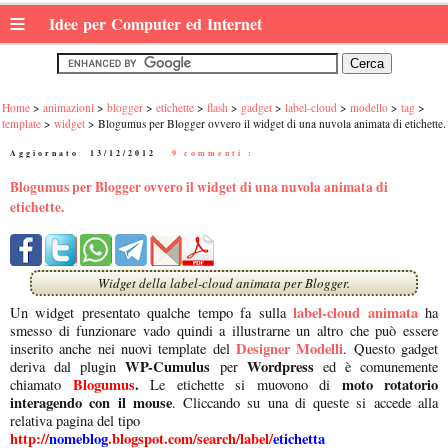
≡
Idee per Computer ed Internet
Home
animazioni
blogger
etichette
flash
gadget
label-cloud
modello
tag
template
widget
Blogumus per Blogger ovvero il widget di una nuvola animata di etichette.
Aggiornato:
13/12/2012
|
9 commenti :
Blogumus per Blogger ovvero il widget di una nuvola animata di
etichette.
Widget della label-cloud animata per Blogger.
label-cloud animata
Un widget presentato qualche tempo fa sulla
ha
smesso di funzionare vado quindi a illustrarne un altro che può essere
Designer Modelli
inserito anche nei nuovi template del
. Questo gadget
WP-Cumulus
Wordpress
deriva dal plugin
per
ed è comunemente
Blogumus
.
moto rotatorio
chiamato
Le etichette si muovono di
interagendo con il mouse
. Cliccando su una di queste si accede alla
relativa pagina del tipo
http://
nomeblog
.blogspot.com/search/label/
etichetta