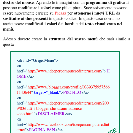
destro del mouse
programma di grafica
. Aprendo le immagini con un
si
modificare i colori
possono
come più ci piace. Successivamente possono
Picasa
ottenerne i nuovi URL
essere nuovamente caricate su
per
da
sostituire ai due presenti
in questo codice. In questo caso dovranno
modificati i colori dei bordi
testo visualizzato nel
anche essere
e del
menù
.
struttura del vostro menù
Adesso dovrete creare la
che sarà simile a
questa
<div id="GrigioMenu">
<a
href="
http://www.ideepercomputeredinternet.com
/">
H
OME
</a>
<a
href="
http://www.blogger.com/profile/0339375957566
1143644
"
target="_blank"
>
PROFILO
</a>
<a
href="
http://www.ideepercomputeredinternet.com/200
9/03/tutti-i-blogger-che-usano-adsense-
sono.html
">
DISCLAIMER
</a>
<a
href="
http://www.facebook.com/ideepercomputeredint
ernet
">
PAGINA FAN
</a>