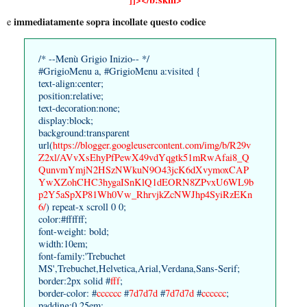
immediatamente sopra incollate questo codice
e
/* --Menù Grigio Inizio-- */
#GrigioMenu a, #GrigioMenu a:visited {
text-align:center;
position:relative;
text-decoration:none;
display:block;
background:transparent
url(
https://blogger.googleusercontent.com/img/b/R29v
Z2xl/AVvXsEhyPfPewX49vdYqgtk51mRwAfai8_Q
QunvmYmjN2HSzNWkuN9O43jcK6dXvymoxCAP
YwXZohCHC3hygaISnKlQ1dEORN8ZPvxU6WL9b
p2Y5aSpXP81Wh0Vw_RhrvjkZcNWJhp4SyiRzEKn
6/
) repeat-x scroll 0 0;
color:#ffffff;
font-weight: bold;
width:10em;
font-family:'Trebuchet
MS',Trebuchet,Helvetica,Arial,Verdana,Sans-Serif;
border:2px solid #
fff
;
border-color: #
cccccc
#
7d7d7d
#
7d7d7d
#
cccccc
;
padding:0.25em;