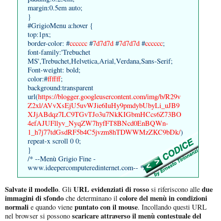
margin:0.5em auto;
}
#GrigioMenu a:hover {
top:1px;
border-color: #
cccccc
#
7d7d7d
#
7d7d7d
#
cccccc
;
font-family:'Trebuchet
MS',Trebuchet,Helvetica,Arial,Verdana,Sans-Serif;
Font-weight: bold;
color:#
ffffff
;
background:transparent
url(
https://blogger.googleusercontent.com/img/b/R29v
Z2xl/AVvXsEjU5uvWJie6IuHy9pmdybUbyLi_uJB9
XJjABdqz7LC9TGvTJo3u7NkKIGbmHCcs6Z73BO
4efAJUFllyv_NyqZW7hyfFT8BNcd0EnBQWn-
1_h7j77tdGsdRF5b4C5jvzm8hTDWWMzZKC9bDk/
)
repeat-x scroll 0 0;
}
/* --Menù Grigio Fine -
www.ideepercomputeredinternet.com-- */
Salvate il modello
URL evidenziati di rosso
due
. Gli
si riferiscono alle
immagini di sfondo
colore del menù in condizioni
che determinano il
normali
puntato con il mouse
e quando viene
. Incollando questi URL
scaricare attraverso il menù contestuale del
nel browser si possono