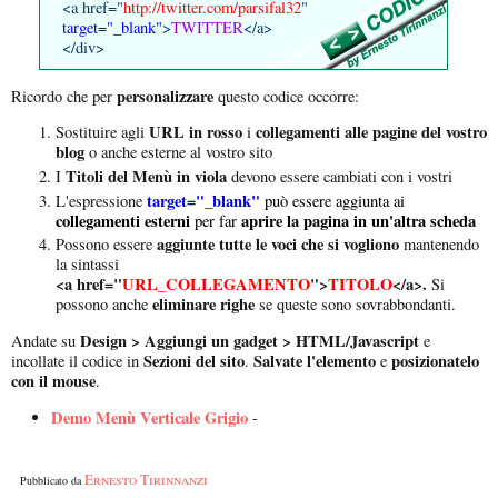
<a href="
http://twitter.com/parsifal32
"
target="_blank"
>
TWITTER
</a>
</div>
personalizzare
Ricordo che per
questo codice occorre:
URL in rosso
collegamenti alle pagine del vostro
Sostituire agli
i
blog
o anche esterne al vostro sito
Titoli del Menù in viola
I
devono essere cambiati con i vostri
target="_blank"
L'espressione
può essere aggiunta ai
collegamenti esterni
aprire la pagina in un'altra scheda
per far
aggiunte tutte le voci che si vogliono
Possono essere
mantenendo
la sintassi
<a href="
URL_COLLEGAMENTO
">
TITOLO
</a>.
Si
eliminare righe
possono anche
se queste sono sovrabbondanti.
Design > Aggiungi un gadget > HTML/Javascript
Andate su
e
Sezioni del sito
Salvate l'elemento
posizionatelo
incollate il codice in
.
e
con il mouse
.
Demo Menù Verticale Grigio
-
Ernesto Tirinnanzi
Pubblicato da