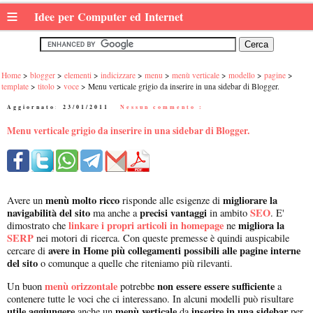
≡
Idee per Computer ed Internet
Home
blogger
elementi
indicizzare
menu
menù verticale
modello
pagine
template
titolo
voce
Menu verticale grigio da inserire in una sidebar di Blogger.
Aggiornato:
23/01/2011
|
Nessun commento :
Menu verticale grigio da inserire in una sidebar di Blogger.
menù molto ricco
migliorare la
Avere un
risponde alle esigenze di
navigabilità del sito
precisi vantaggi
SEO
ma anche a
in ambito
. E'
linkare i propri articoli in homepage
migliora la
dimostrato che
ne
SERP
nei motori di ricerca. Con queste premesse è quindi auspicabile
avere in Home più collegamenti possibili alle pagine interne
cercare di
del sito
o comunque a quelle che riteniamo più rilevanti.
menù orizzontale
non essere essere sufficiente
Un buon
potrebbe
a
contenere tutte le voci che ci interessano. In alcuni modelli può risultare
utile aggiungere
menù verticale
inserire in una sidebar
anche un
da
per