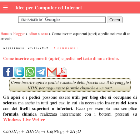
≡
Idee per Computer ed Internet
Home
blogger
editor
testo
Come inserire esponenti (apici) e pedici nel testo di un
articolo.
Aggiornato:
27/11/2019
|
3 commenti :
Come inserire esponenti (apici) e pedici nel testo di un articolo.
Come inserire apici e pedici e simbolo della freccia con il linguaggio
HTML per aggiungere formule chimiche a un post.
apici
pedici
utili per blog che si occupano di
Gli
e i
possono essere
scienza
inserire del testo
ma anche in tutti quei casi in cui sia necessario
livelli superiori o inferiori.
con dei
Ecco per esempio una semplice
formula chimica
realizzata interamente con i bottoni presenti su
Windows Live Writer
Ca(OH)
+ 2HNO
→ Ca(N0
)
+ 2H
O
2
3
3
2
2