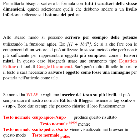
tutti i caratteri delle stesse
Per editarla bisogna scrivere la formula con
dimensioni
livello
, quindi selezionare quelli che debbono andare a un
inferiore
bottone del pedice
e cliccare sul
scrivere per esempio delle potenze
Allo stesso modo si possono
n
apice
[(1 + 1/n)
].
utilizzando la funzione
. Es:
Se si a che fare con le
componenti di un vettore, si può utilizzare lo stesso metodo che però non è
oggetti più complessi
tensori
più sufficiente per rappresentare
come i
misti
Equation
. In questo caso bisognerà usare uno strumento tipo
Editor
Google Documenti
o i tool di
. Sarà però molto difficile importare
salvare l'oggetto come fosse una immagine
il testo e sarà necessario
per
postarla nell'articolo come tale.
WLW
inserire del testo su più livelli,
Se non si ha
e vogliamo
si può
Editor di Blogger
<sub>
sempre usare il nostro normale
insieme ai tag
e
<sup>.
Ecco due esempi che possono chiarire il loro funzionamento
Testo normale <sup>apice</sup>
produce questo risultato
apice
Testo normale
mentre
Testo normale <sub>pedice</sub>
viene visualizzato nei browser in
Testo normale
questo modo
pedice