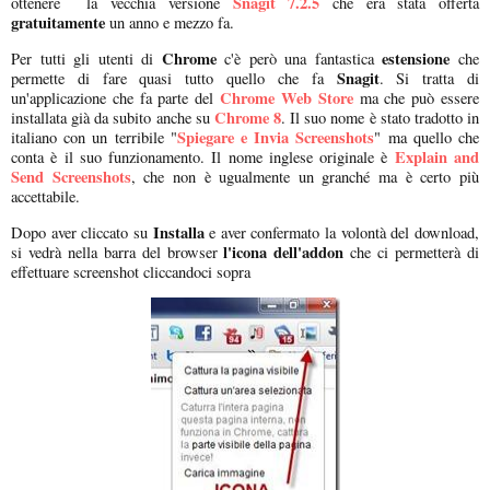
Snagit 7.2.5
ottenere la vecchia versione
che era stata offerta
gratuitamente
un anno e mezzo fa.
Chrome
estensione
Per tutti gli utenti di
c'è però una fantastica
che
Snagit
permette di fare quasi tutto quello che fa
. Si tratta di
Chrome Web Store
un'applicazione che fa parte del
ma che può essere
Chrome 8
installata già da subito anche su
. Il suo nome è stato tradotto in
Spiegare e Invia Screenshots
italiano con un terribile "
" ma quello che
Explain and
conta è il suo funzionamento. Il nome inglese originale è
Send Screenshots
, che non è ugualmente un granché ma è certo più
accettabile.
Installa
Dopo aver cliccato su
e aver confermato la volontà del download,
l'icona dell'addon
si vedrà nella barra del browser
che ci permetterà di
effettuare screenshot cliccandoci sopra