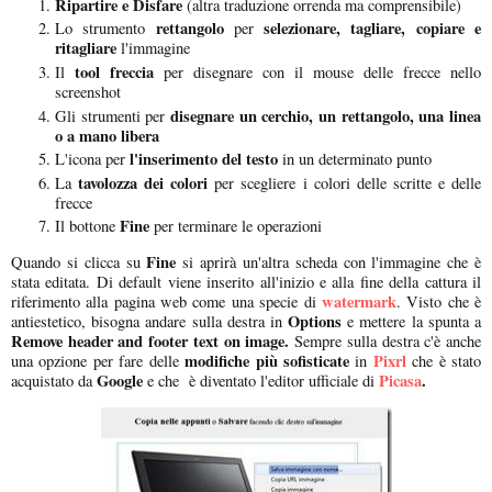
Ripartire e Disfare
(altra traduzione orrenda ma comprensibile)
rettangolo
selezionare, tagliare, copiare e
Lo strumento
per
ritagliare
l'immagine
tool freccia
Il
per disegnare con il mouse delle frecce nello
screenshot
disegnare un cerchio, un rettangolo, una linea
Gli strumenti per
o a mano libera
l'inserimento del testo
L'icona per
in un determinato punto
tavolozza dei colori
La
per scegliere i colori delle scritte e delle
frecce
Fine
Il bottone
per terminare le operazioni
Fine
Quando si clicca su
si aprirà un'altra scheda con l'immagine che è
stata editata. Di default viene inserito all'inizio e alla fine della cattura il
watermark
riferimento alla pagina web come una specie di
. Visto che è
Options
antiestetico, bisogna andare sulla destra in
e mettere la spunta a
Remove header and footer text on
image.
Sempre sulla destra c'è anche
modifiche più sofisticate
Pixrl
una opzione per fare delle
in
che è stato
Google
Picasa
.
acquistato da
e che è diventato l'editor ufficiale di