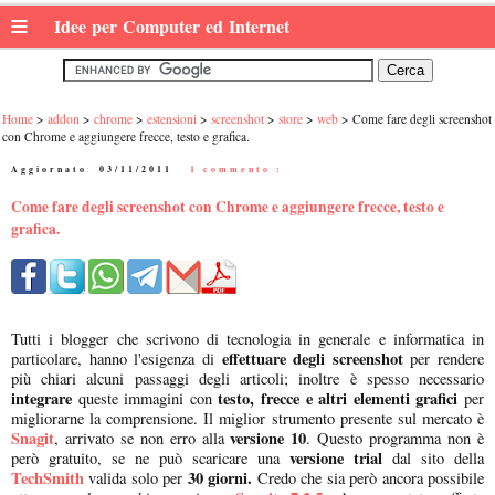
≡
Idee per Computer ed Internet
Home
addon
chrome
estensioni
screenshot
store
web
Come fare degli screenshot
con Chrome e aggiungere frecce, testo e grafica.
Aggiornato:
03/11/2011
|
1 commento :
Come fare degli screenshot con Chrome e aggiungere frecce, testo e
grafica.
Tutti i blogger che scrivono di tecnologia in generale e informatica in
effettuare degli screenshot
particolare, hanno l'esigenza di
per rendere
più chiari alcuni passaggi degli articoli; inoltre è spesso necessario
integrare
testo, frecce e altri elementi grafici
queste immagini con
per
migliorarne la comprensione. Il miglior strumento presente sul mercato è
Snagit
versione 10
, arrivato se non erro alla
. Questo programma non è
versione trial
però gratuito, se ne può scaricare una
dal sito della
TechSmith
30 giorni.
valida solo per
Credo che sia però ancora possibile