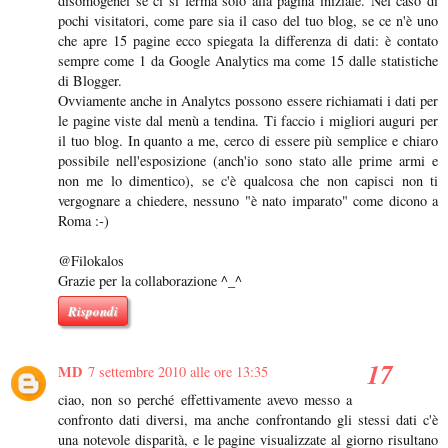
disomogenei se ci si ferma solo alla pagina iniziale. Nel caso di
pochi visitatori, come pare sia il caso del tuo blog, se ce n'è uno
che apre 15 pagine ecco spiegata la differenza di dati: è contato
sempre come 1 da Google Analytics ma come 15 dalle statistiche
di Blogger.
Ovviamente anche in Analytcs possono essere richiamati i dati per
le pagine viste dal menù a tendina. Ti faccio i migliori auguri per
il tuo blog. In quanto a me, cerco di essere più semplice e chiaro
possibile nell'esposizione (anch'io sono stato alle prime armi e
non me lo dimentico), se c'è qualcosa che non capisci non ti
vergognare a chiedere, nessuno "è nato imparato" come dicono a
Roma :-)
@Filokalos
Grazie per la collaborazione ^_^
Rispondi
MD
7 settembre 2010 alle ore 13:35
ciao, non so perché effettivamente avevo messo a
confronto dati diversi, ma anche confrontando gli stessi dati c'è
una notevole disparità, e le pagine visualizzate al giorno risultano