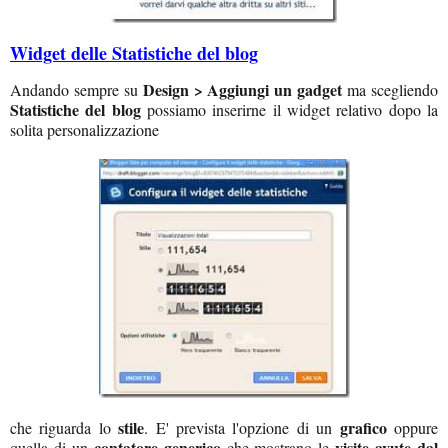
Widget delle Statistiche del blog
Design > Aggiungi un gadget
Andando sempre su
ma scegliendo
Statistiche del blog
possiamo inserirne il widget relativo dopo la
solita personalizzazione
stile
grafico
che riguarda lo
. E' prevista l'opzione di un
oppure
contatore generico
visite avute dal
quella di un
che mostrano le