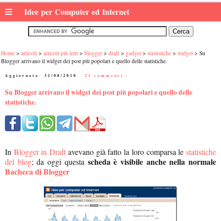
≡
Idee per Computer ed Internet
Home
articoli
articoli più letti
blogger
draft
gadget
stastistiche
widget
Su
Blogger arrivano il widget dei post più popolari e quello delle statistiche.
Aggiornato:
31/08/2010
|
21 commenti :
Su Blogger arrivano il widget dei post più popolari e quello delle
statistiche.
In
Blogger in Draft
avevano già fatto la loro comparsa le
statistiche
scheda è visibile anche nella normale
del blog
; da oggi questa
Bacheca di Blogger