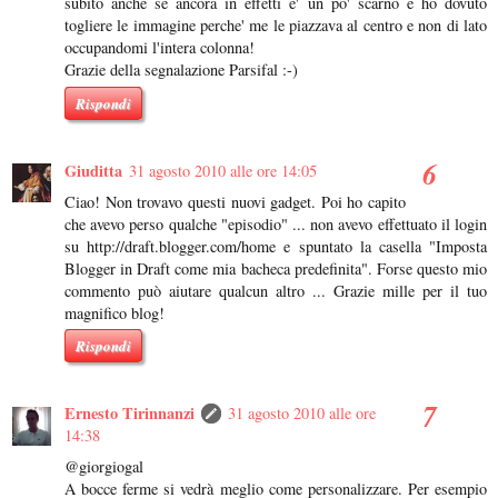
subito anche se ancora in effetti e' un po' scarno e ho dovuto
togliere le immagine perche' me le piazzava al centro e non di lato
occupandomi l'intera colonna!
Grazie della segnalazione Parsifal :-)
Rispondi
Giuditta
31 agosto 2010 alle ore 14:05
Ciao! Non trovavo questi nuovi gadget. Poi ho capito
che avevo perso qualche "episodio" ... non avevo effettuato il login
su http://draft.blogger.com/home e spuntato la casella "Imposta
Blogger in Draft come mia bacheca predefinita". Forse questo mio
commento può aiutare qualcun altro ... Grazie mille per il tuo
magnifico blog!
Rispondi
Ernesto Tirinnanzi
31 agosto 2010 alle ore
14:38
@giorgiogal
A bocce ferme si vedrà meglio come personalizzare. Per esempio