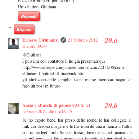
Posso corromperti per averli? ;)
Un salutino, Giuliana
Rispondi
Risposte
Ernesto Tirinnanzi
21 febbraio 2012
alle ore 09:30
@Giuliana
I pulsanti con contatore li ho già presentati qui
http://www.ideepercomputeredinternet.com/2011/06/come-
allineare-i-bottoni-di-facebook.html
gli altri sono delle semplici icone ma se interessa magari ci
farò un post in futuro
Ansia e attacchi di panico S.O.S.
21
febbraio 2012 alle ore 09:45
Se ho capito bene, hai preso delle icone, le hai collegate al
link cui devono dirigere e le hai inserite una a fianco all'altra
con un gadget html? Se così fosse, dovrei riuscirci, penso sia
un po' come ho fatto quando ho inserito gli antipixel o le