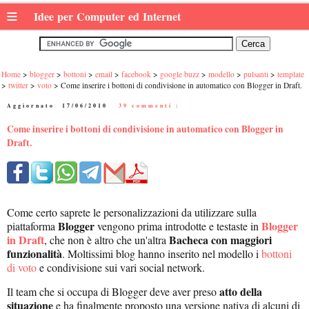
≡
Idee per Computer ed Internet
Home
blogger
bottoni
email
facebook
google buzz
modello
pulsanti
template
twitter
voto
Come inserire i bottoni di condivisione in automatico con Blogger in Draft.
Aggiornato:
17/06/2010
|
39 commenti :
Come inserire i bottoni di condivisione in automatico con Blogger in
Draft.
Come certo saprete le personalizzazioni da utilizzare sulla
Blogger
Blogger
piattaforma
vengono prima introdotte e testaste in
in Draft
Bacheca con maggiori
, che non è altro che un'altra
funzionalità
. Moltissimi blog hanno inserito nel modello i
bottoni
di voto
e condivisione sui vari social network.
atto della
Il team che si occupa di Blogger deve aver preso
situazione
e ha finalmente proposto una versione nativa di alcuni di