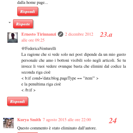
dalla home page...
Rispondi
Risposte
Ernesto Tirinnanzi
2 dicembre 2012
alle ore 09:25
@FedericaVenturelli
La ragione che si vede solo nei post dipende da un mio gusto
personale che amo i bottoni visibili solo negli articoli. Se tu
invece li vuoi vedere ovunque basta che elimini dal codice la
seconda riga cioè
< b:if cond='data:blog.pageType == "item"' >
e la penultima riga cioè
< /b:if >
Rispondi
Kurya Smith
7 agosto 2015 alle ore 22:00
Questo commento è stato eliminato dall'autore.