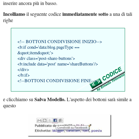
inserire ancora più in basso.
Incolliamo
immediatamente sotto
il seguente codice
a una di tali
righe
<!-- BOTTONI CONDIVISIONE INIZIO-->
<b:if cond='data:blog.pageType ==
&quot;item&quot;'>
<div class='post-share-buttons'>
<b:include data='post' name='shareButtons'/>
</div>
</b:if>
<!--BOTTONI CONDIVISIONE FINE-->
Salva Modello.
e clicchiamo su
L'aspetto dei bottoni sarà simile a
questo