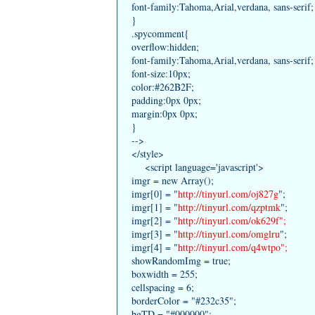
font-family:Tahoma,Arial,verdana, sans-serif;
}
.spycomment{
overflow:hidden;
font-family:Tahoma,Arial,verdana, sans-serif;
font-size:10px;
color:#262B2F;
padding:0px 0px;
margin:0px 0px;
}
-->
</style>
<script language='javascript'>
imgr = new Array();
imgr[0] = "
http://tinyurl.com/oj827g
";
imgr[1] = "
http://tinyurl.com/qzptmk
";
imgr[2] = "
http://tinyurl.com/ok629f";
imgr[3] = "
http://tinyurl.com/omglru
";
imgr[4] = "
http://tinyurl.com/q4wtpo";
showRandomImg = true;
boxwidth = 255;
cellspacing = 6;
borderColor = "#232c35";
bgTD = "#000000";