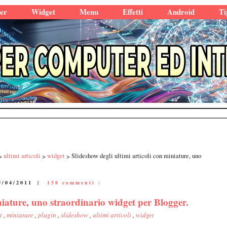
er
Widget
Menu
Effetti
Android
Ti
ultimi articoli
widget
Slideshow degli ultimi articoli con miniature, uno
9/04/2011
|
158 commenti :
iniature, uno straordinario widget per Blogger.
et
,
miniature
,
plugin
,
slideshow
,
ultimi articoli
,
widget