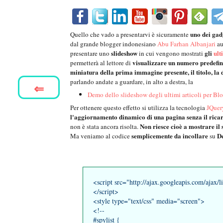
uno dei gad
Quello che vado a presentarvi è sicuramente
dal grande blogger indonesiano
Abu Farhan Albanjari
au
slideshow
gli
ult
presentare uno
in cui vengono mostrati
visualizzare un numero predefini
permetterà al lettore di
miniatura della prima immagine presente, il titolo, la
parlando andate a guardare, in alto a destra, la
⇐
Demo dello slideshow degli ultimi articoli per Bl
Per ottenere questo effetto si utilizza la tecnologia
JQuer
l'aggiornamento dinamico di una pagina senza il ricar
Non riesce cioè a mostrare il
non è stata ancora risolta.
semplicemente da incollare
D
Ma veniamo al codice
su
<script src="http://ajax.googleapis.com/ajax/l
</script>
<style type="text/css" media="screen">
<!--
#spylist {