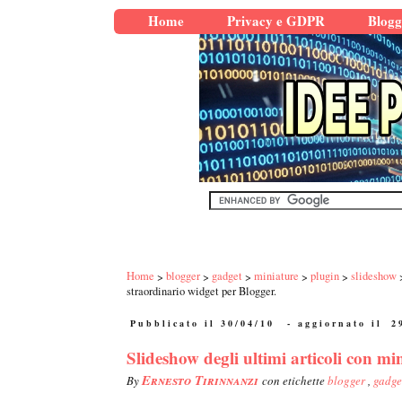
Home
Privacy e GDPR
Blogg
Home
blogger
gadget
miniature
plugin
slideshow
straordinario widget per Blogger.
Pubblicato il 30/04/10
- aggiornato il
2
Slideshow degli ultimi articoli con m
Ernesto Tirinnanzi
By
con etichette
blogger
,
gadg