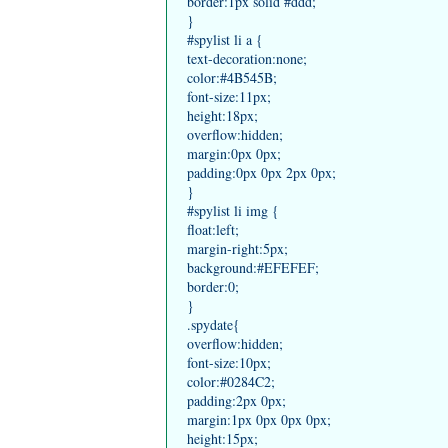
border:1px solid #ddd;
}
#spylist li a {
text-decoration:none;
color:#4B545B;
font-size:11px;
height:18px;
overflow:hidden;
margin:0px 0px;
padding:0px 0px 2px 0px;
}
#spylist li img {
float:left;
margin-right:5px;
background:#EFEFEF;
border:0;
}
.spydate{
overflow:hidden;
font-size:10px;
color:#0284C2;
padding:2px 0px;
margin:1px 0px 0px 0px;
height:15px;