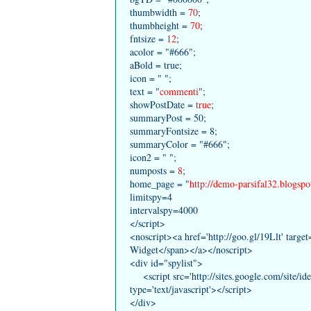
thumbwidth =
70
;
thumbheight =
70
;
fntsize =
12
;
acolor = "#666";
aBold = true;
icon = " ";
text = "
commenti
";
showPostDate =
true
;
summaryPost = 50;
summaryFontsize = 8;
summaryColor = "#666";
icon2 = " ";
numposts =
8
;
home_page = "
http://demo-parsifal32.blogspo
limitspy=4
intervalspy=4000
</script>
<noscript><a href='http://goo.gl/19Llt' targe
Widget</span></a></noscript>
<div id="spylist">
<script src='http://sites.google.com/site/id
type='text/javascript'></script>
</div>