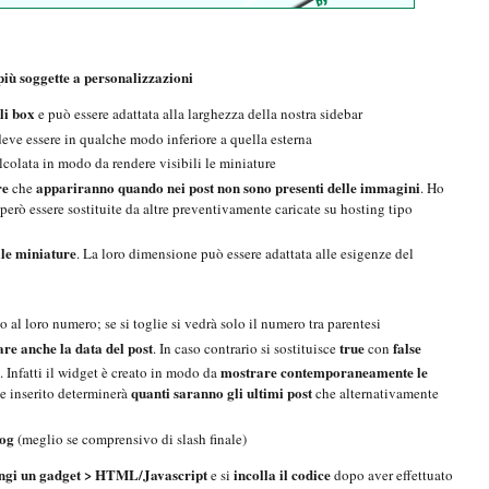
più soggette a personalizzazioni
li box
e può essere adattata alla larghezza della nostra sidebar
eve essere in qualche modo inferiore a quella esterna
lcolata in modo da rendere visibili le miniature
re
appariranno quando nei post non sono presenti delle immagini
che
. Ho
erò essere sostituite da altre preventivamente caricate su hosting tipo
lle miniature
. La loro dimensione può essere adattata alle esigenze del
 al loro numero; se si toglie si vedrà solo il numero tra parentesi
re anche la data del post
true
false
. In caso contrario si sostituisce
con
mostrare contemporaneamente le
. Infatti il widget è creato in modo da
quanti saranno gli ultimi post
ne inserito determinerà
che alternativamente
log
(meglio se comprensivo di slash finale)
ngi un gadget > HTML/Javascript
incolla il codice
e si
dopo aver effettuato