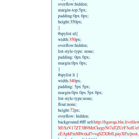
overflow:hidden;
margin-top:5px;
padding:0px 0px;
height:350px;
}
#spylist ul{
width:
350
px;
overflow:hidden;
list-style-type: none;
padding: 0px 0px;
margin:0px 0px;
}
#spylist li {
width:
340
px;
padding: 5px 5px;
margin:0px 0px 5px 0px;
list-style-type:none;
float:none;
height:
72
px;
overflow: hidden;
background:#fff url(
http://hgavqa.blu.livef
M1SzV17ZT3B9MzCkegyNt7aTZUrF3edUefc
cEApkFmM9rxkd7vvqSZXJbfLpayXFx/post.