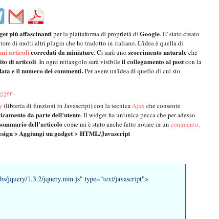
get più affascinanti
Google
per la piattaforma di proprietà di
. E' stato creato
tore di molti altri plugin che ho tradotto in italiano. L'idea è quella di
imi articoli
corredati da miniature
scorrimento naturale
. Ci sarà uno
che
to di articoli
il collegamento al post
. In ogni rettangolo sarà visibile
con la
 data e il numero dei commenti.
Per avere un'idea di quello di cui sto
ogger
-
y
(libreria di funzioni in Javascript) con la tecnica
Ajax
che consente
icamento da parte dell'utente
. Il widget ha un'unica pecca che per adesso
 sommario dell'articolo
come mi è stato anche fatto notare in un
commento
.
esign > Aggiungi un gadget > HTML/Javascript
ibs/jquery/1.3.2/jquery.min.js" type="text/javascript">