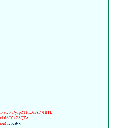
ilestore.com/y1pZTPL3rn8D7HlTL-
foJACfprZ8QTAid-
jpg
) repeat-x;