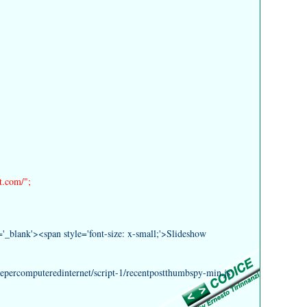
t.com/";
t='_blank'><span style='font-size: x-small;'>Slideshow
eepercomputeredinternet/script-1/recentpostthumbspy-min.js'