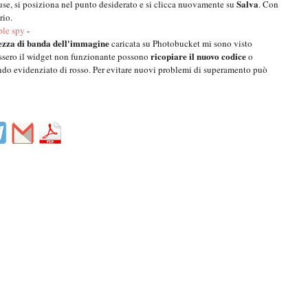
Salva
use, si posiziona nel punto desiderato e si clicca nuovamente su
. Con
rio.
ple spy
-
ezza di banda dell'immagine
caricata su Photobucket mi sono visto
ricopiare il nuovo codice
vessero il widget non funzionante possono
o
ndo evidenziato di rosso. Per evitare nuovi problemi di superamento può