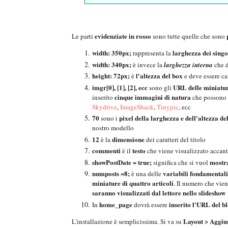
evidenziate in rosso
Le parti
sono tutte quelle che sono
width: 350px;
larghezza dei singo
rappresenta la
width: 340px;
è invece la
larghezza interna
che d
height: 72px;
l'altezza del box
è
e deve essere ca
imgr[0], [1], [2], ecc
URL delle miniatu
sono gli
cinque immagini di natura
inserito
che possono p
Skydrive
,
ImageShack
,
Tinypic
, ecc
70
pixel della larghezza e dell'altezza de
sono i
nostro modello
12
dimensione
è la
dei caratteri del titolo
commenti
testo
è il
che viene visualizzato accanto
showPostDate = true;
mostra
significa che si vuol
numposts =8;
variabili fondamentali
è una delle
miniature di quattro articoli
. Il numero che vie
saranno visualizzati dal lettore nello slideshow
home_page
inserito l'URL del b
In
dovrà essere
Layout > Aggiu
L'installazione è semplicissima. Si va su