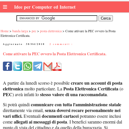
≡
Idee per Computer ed Internet
Home
banda larga
pec
posta elettronica
Come attivare la PEC ovvero la Posta
Elettronica Certificata.
Aggiornato:
30/04/2010
|
2 commenti :
Come attivare la PEC ovvero la Posta Elettronica Certificata.
creare un account di posta
A partire da lunedì scorso è possibile
elettronica
Posta Elettronica Certificata
molto particolare. La
(o
PEC
stesso valore di una raccomandata
) avrà infatti lo
.
comunicare con tutta l'amministrazione statale
Si potrà quindi
senza doversi recare personalmente nei
direttamente via email,
vari uffici.
documenti cartacei
Eventuali
potranno essere inclusi
allegati ai messaggi di posta
come
. I benefici saranno enormi dal
punto di vista del cittadino e da quello della burocrazia. Si