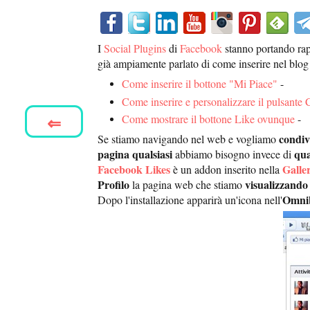
I
Social Plugins
di
Facebook
stanno portando ra
già ampiamente parlato di come inserire nel blog 
Come inserire il bottone "Mi Piace"
-
Come inserire e personalizzare il pulsante 
⇐
Come mostrare il bottone Like ovunque
-
condiv
Se stiamo navigando nel web e vogliamo
pagina qualsiasi
qua
abbiamo bisogno invece di
Facebook Likes
Galle
è un addon inserito nella
Profilo
visualizzando
la pagina web che stiamo
Omni
Dopo l'installazione apparirà un'icona nell'