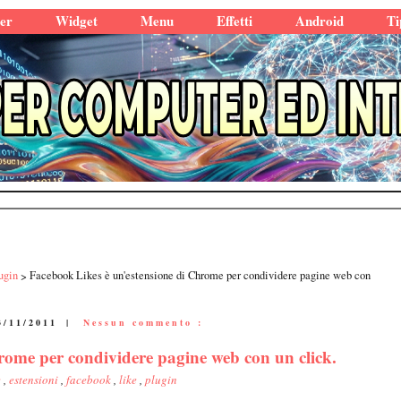
er
Widget
Menu
Effetti
Android
Ti
ugin
Facebook Likes è un'estensione di Chrome per condividere pagine web con
3/11/2011
|
Nessun commento :
rome per condividere pagine web con un click.
e
,
estensioni
,
facebook
,
like
,
plugin