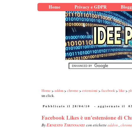
Home
Privacy e GDPR
Blogg
Home
addon
chrome
estensioni
facebook
like
pl
un click.
Pubblicato il 28/04/10
- aggiornato il
0
Facebook Likes è un'estensione di Ch
Ernesto Tirinnanzi
By
con etichette
addon
,
chrom