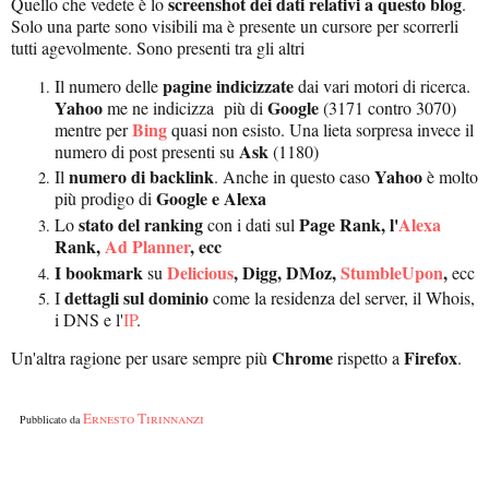
screenshot dei dati relativi a questo blog
Quello che vedete è lo
.
Solo una parte sono visibili ma è presente un cursore per scorrerli
tutti agevolmente. Sono presenti tra gli altri
pagine indicizzate
Il numero delle
dai vari motori di ricerca.
Yahoo
Google
me ne indicizza più di
(3171 contro 3070)
Bing
mentre per
quasi non esisto. Una lieta sorpresa invece il
Ask
numero di post presenti su
(1180)
numero di backlink
Yahoo
Il
. Anche in questo caso
è molto
Google e Alexa
più prodigo di
stato del ranking
Page Rank, l'
Alexa
Lo
con i dati sul
Rank,
Ad Planner
, ecc
I bookmark
Delicious
, Digg, DMoz,
StumbleUpon
,
su
ecc
dettagli sul dominio
I
come la residenza del server, il Whois,
i DNS e l'
IP
.
Chrome
Firefox
Un'altra ragione per usare sempre più
rispetto a
.
Ernesto Tirinnanzi
Pubblicato da