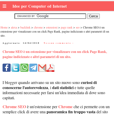
≡
Idee per Computer ed Internet
Home
alexa
backlink
chrome
estensioni
page rank
seo
Chrome SEO è un
estensione per visualizzare con un click Page Rank, pagine indicizzate e altri parametri di un
sito.
Aggiornato:
14/04/2010
|
Nessun commento :
Chrome SEO è un estensione per visualizzare con un click Page Rank,
pagine indicizzate e altri parametri di un sito.
curiosi di
I blogger quando arrivano su un sito nuovo sono
conoscerne l'autorevolezza
dati statistici
, i
e tutte quelle
informazioni necessarie per farsi un'idea immediata di dove sono
capitati.
Chrome SEO
Chrome
è un'estensione per
che ci permette con un
panoramica fin troppo vasta
semplice click di avere una
del sito