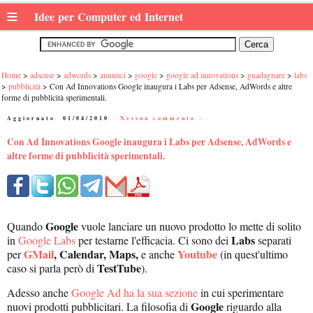
≡
Idee per Computer ed Internet
Home
adsense
adwords
annunci
google
google ad innovations
guadagnare
labs
pubblicità
Con Ad Innovations Google inaugura i Labs per Adsense, AdWords e altre
forme di pubblicità sperimentali.
Aggiornato:
01/04/2010
|
Nessun commento :
Con Ad Innovations Google inaugura i Labs per Adsense, AdWords e
altre forme di pubblicità sperimentali.
Google
Quando
vuole lanciare un nuovo prodotto lo mette di solito
Labs
in
Google Labs
per testarne l'efficacia. Ci sono dei
separati
GMail
, Calendar, Maps,
Youtube
per
e anche
(in quest'ultimo
TestTube
caso si parla però di
).
Adesso anche
Google Ad ha la sua sezione
in cui sperimentare
Google
nuovi prodotti pubblicitari. La filosofia di
riguardo alla