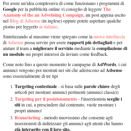
Per avere un'idea complessiva di come funzionano i programmi di
Google
The
per la pubblicità online vi consiglio di leggere
Anatomy of the an Advetising Compaign
, un post appena uscito
nel
Blog di Adsense
(in inglese) oppure potete aspettare qualche
giorno per leggerlo
in italiano
.
Sintetizzando al massimo viene spiegato come la
nuova interfaccia
rapporti più dettagliati
di
Adsense
possa servire per avere
e per
migliorare il servizio
compilazione di
aiutare il team a
mediante la
un modulo
sui propri interessi da inviare come feedback.
AdWords
Come noto fino a questo momento le campagne di
, i cui
Adsense
annunci vengono poi mostrati nei siti che aderiscono ad
sono essenzialmente di tre tipi
Targeting contestuale
parole chiave
- si basa sulle
degli
articoli per mostrare annunci pertinenti (annunci classici)
Targeting per il posizionamento
sceglie i
- l'inserzionista
siti
in cui, a prescindere dal contenuto, vuole mostrare i
propri annunci
Remarketing
- metodo nuovissimo che consente agli
inserzionisti di indirizzare gli annunci agli utenti che hanno
già interagito con il loro sito.